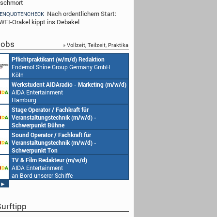
 schmort
Nach ordentlichem Start:
ENQUOTENCHECK
EI-Orakel kippt ins Debakel
obs
» Vollzeit, Teilzeit, Praktika
Redakteur (w/m/d) oder Jungredakteur
Produktionsassistenz 
(w/m/d)
Endemol Shine Group
Endemol Shine Group Germany GmbH
Köln
Köln
Senior Video Producer/ 1st TV Operator
1. Aufnahmeleitung (m
(m/w/d)
Endemol Shine Group
AIDA Entertainment
Köln
an Bord unserer Schiffe
Studentische Aushilfe (w/m/d) – YouTube
Requisiteur (m/w/d)
Endemol Shine Group Germany GmbH
Home Shopping Euro
Köln
München
Redaktionsleitung (w/m/d)
DoP – Director of Pho
Endemol Shine Group Germany GmbH
Production (m/w/d)
Köln
Home Shopping Euro
München
Producer (w/m/d)
Redaktionsassistenz (
Endemol Shine Group Germany GmbH
Endemol Shine Group
Köln
Köln
►
urftipp