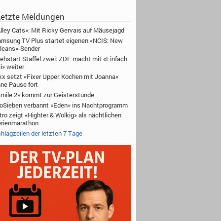
etzte Meldungen
lley Cats»: Mit Ricky Gervais auf Mäusejagd
msung TV Plus startet eigenen «NCIS: New
leans»-Sender
ehstart Staffel zwei: ZDF macht mit «Einfach
li» weiter
xx setzt «Fixer Upper: Kochen mit Joanna»
ne Pause fort
mile 2» kommt zur Geisterstunde
oSieben verbannt «Eden» ins Nachtprogramm
tro zeigt «Highter & Wolkig» als nächtlichen
rienmarathon
hlagzeilen der letzten 7 Tage