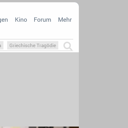
gen
Kino
Forum
Mehr
a
Griechische Tragödie
m
Die Macht der KI
26
nisvergabe
dcast-Reviews
Upfronts21