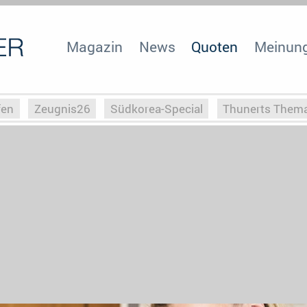
Magazin
News
Quoten
Meinun
fen
Zeugnis26
Südkorea-Special
Thunerts Them
r zu Hitler
Die Serientheorie
Faszination Horrorfil
n
Halloweeen
Weihnachts-Special
ZeugUpfronts
Special
Buchclub
Heim-EM
Screenforce25
Po
Buchclub
YouTuber
eSport im TV
Screenforce