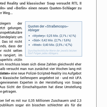
pted Reality und klassischer Soap versucht RTL II
öln» und «Berlin» einen neuen Quoten-Schlager zu
er Weg...
legern der
Quoten der «Straßencops»-
etzt gelungen,
Ableger
pektakuläre
«Mystery»: 0,25 Mio. (2,1% / 4,1%)
 Sendeplatz um
«Süd»: 0,42 Mio. (2,7% / 5,6%)
. Das ist nicht
«West»: 0,40 Mio. (2,5% / 4,7%)
ands, dass der
r nicht selten
Durchschnittliche Werte der jeweils letzten
fünf Folgen jedes Ablegers.
m rangiert, im
Superhits «Köln
im Anschluss lesen sich diese Zahlen gleichwohl eher
shalb versucht man nun zunächst vier Wochen lang mit
zisten»
eine neue Polizei-Scripted-Reality ins Aufgebot
an klassische Seifenopern angelehnt ist - und mit UFA
gewiesenen Experten in der Herstellung von Soaps
 Aus Sicht der Einschaltquoten hat diese Umstellung
te getragen.
 lief es mit nur 0,35 Millionen Zuschauern und 2,3
ublikum sogar ein bisschen schlechter als für die