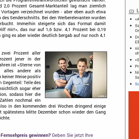
ich die Programmverantwortlichen gewünscht hätten.
d 2,0 Prozent Gesamt-Marktanteil lag man ziemlich
L
ei Vortagen verzeichnet wurden - aber eben auch etwa
b des Senderschnitts. Bei den Werberelevanten wurden
«A
erbucht. Immerhin steigerte sich das Format damit
Sa
ilf mir!», das nur auf 1,6 bzw. 4,1 Prozent bei 0,19
Or
 ging es aber wieder deutlich bergab auf nur noch 4,1
Dr
El
si
oh
zwei Prozent aller
ozent jener in der
«S
hren ist «Sterne von
Pr
» alles andere als
Ni
n keiner Weise positiv
Se
 Gegenteil: Teile des
Sc
nsichtlich sogar eher
ion, sodass hier die
 Zahlen nochmal ein
also in den kommenden drei Wochen dringend einige
ht spätestens Mitte Dezember schon wieder den Gang
öchte.
-Fernsehpreis gewinnen?
Geben Sie jetzt Ihre