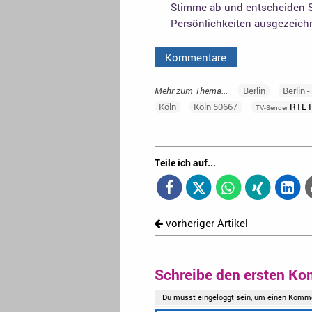
Stimme ab und entscheiden S
Persönlichkeiten ausgezeich
Kommentare
Mehr zum Thema...
Berlin
Berlin 
Köln
Köln 50667
RTL I
TV-Sender
Teile ich auf...
vorheriger Artikel
Schreibe den ersten Ko