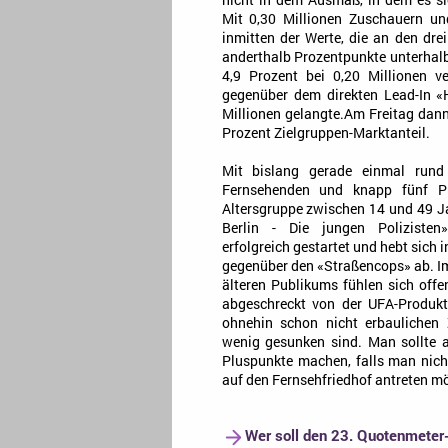
nicht in dem Ausmaß, in dem es s
Mit 0,30 Millionen Zuschauern un
inmitten der Werte, die an den dr
anderthalb Prozentpunkte unterhal
4,9 Prozent bei 0,20 Millionen v
gegenüber dem direkten Lead-In «H
Millionen gelangte.Am Freitag dann
Prozent Zielgruppen-Marktanteil.
Mit bislang gerade einmal rund 
Fernsehenden und knapp fünf Pr
Altersgruppe zwischen 14 und 49 Ja
Berlin - Die jungen Polizisten
erfolgreich gestartet und hebt sich i
gegenüber den «Straßencops» ab. Im
älteren Publikums fühlen sich offe
abgeschreckt von der UFA-Produkt
ohnehin schon nicht erbaulichen
wenig gesunken sind. Man sollte 
Pluspunkte machen, falls man nic
auf den Fernsehfriedhof antreten m
Wer soll den 23. Quotenmeter