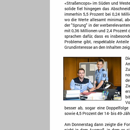
«Straßencops» im Süden und Westen
solide fiel hingegen das Abschnei
immerhin 5,5 Prozent bei 0,24 Mill
wo die Werte allesamt minimal, aber
der "Sprung" in der werberelevant
mit 0,36 Millionen und 2,4 Prozent 
sprachen dafür, dass es insbesonde
Probleme gibt, respektable Anteile
Grundinteresse an den Inhalten zeig
Di
A
Zu
no
de
Zi
er
b
Vo
besser ab, sogar eine Doppelfolge
sowie 4,5 Prozent der 14- bis 49-Jäh
Am Donnerstag dann zeigte die For