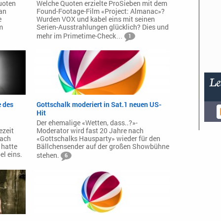
uoten
Welche Quoten erzielte ProSieben mit dem
an
Found-Footage-Film «Project: Almanac»?
e
Wurden VOX und kabel eins mit seinen
m
Serien-Ausstrahlungen glücklich? Dies und
mehr im Primetime-Check…
1
e des
Gottschalk moderiert in Sat.1 neuen US-
Hit
Der ehemalige «Wetten, dass..?»-
ezeit
Moderator wird fast 20 Jahre nach
nach
«Gottschalks Hausparty» wieder für den
 hatte
Bällchensender auf der großen Showbühne
el eins.
stehen.
6