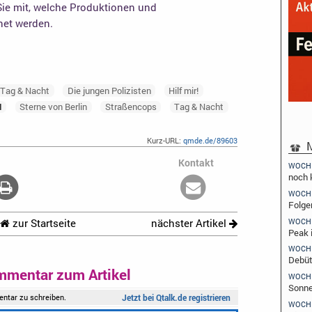
ie mit, welche Produktionen und
net werden.
- Tag & Nacht
Die jungen Polizisten
Hilf mir!
I
Sterne von Berlin
Straßencops
Tag & Nacht
Kurz-URL:
qmde.de/89603
M
Kontakt
WOCH
noch 
WOCH
Folgen
WOCH
zur Startseite
nächster Artikel
Peak i
WOCH
Debüt
mmentar zum Artikel
WOCH
Sonne
WOCH