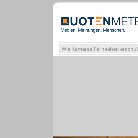
Wie Kameras Fernsehen erschu
Vergessene Serien
Von Weima
Globaler Süden
Das Ende vo
Upfronts25
AktenzeichenXY-
What the Game
Rassismus