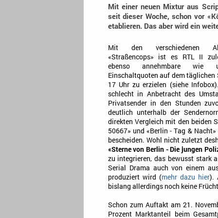
Mit einer neuen Mixtur aus Scri
seit dieser Woche, schon vor «K
etablieren. Das aber wird ein weit
Mit den verschiedenen Ab
«Straßencops» ist es RTL II zul
ebenso annehmbare wie uns
Einschaltquoten auf dem täglichen
17 Uhr zu erzielen (siehe Infobox)
schlecht in Anbetracht des Umst
Privatsender in den Stunden zuvo
deutlich unterhalb der Sendernor
direkten Vergleich mit den beiden 
50667» und «Berlin - Tag & Nacht» 
bescheiden. Wohl nicht zuletzt de
«Sterne von Berlin - Die jungen Poli
zu integrieren, das bewusst stark 
Serial Drama auch von einem aus
produziert wird (
mehr dazu hier
).
bislang allerdings noch keine Früch
Schon zum Auftakt am 21. November
Prozent Marktanteil beim Gesamtp