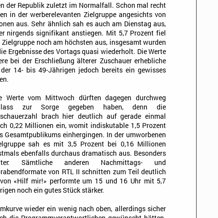
 der Republik zuletzt im Normalfall. Schon mal recht
den in der werberelevanten Zielgruppe angesichts von
ionen aus. Sehr ähnlich sah es auch am Dienstag aus,
 nirgends signifikant anstiegen. Mit 5,7 Prozent fiel
en Zielgruppe noch am höchsten aus, insgesamt wurden
die Ergebnisse des Vortags quasi wiederholt. Die Werte
re bei der Erschließung älterer Zuschauer erhebliche
 der 14- bis 49-Jährigen jedoch bereits ein gewisses
en.
e Werte vom Mittwoch dürften dagegen durchweg
nlass zur Sorge gegeben haben, denn die
schauerzahl brach hier deutlich auf gerade einmal
ch 0,22 Millionen ein, womit indiskutable 1,5 Prozent
s Gesamtpublikums einhergingen. In der umworbenen
elgruppe sah es mit 3,5 Prozent bei 0,16 Millionen
stmals ebenfalls durchaus dramatisch aus. Besonders
itter: Sämtliche anderen Nachmittags- und
rabendformate von RTL II schnitten zum Teil deutlich
 von «Hilf mir!» performte um 15 und 16 Uhr mit 5,7
rigen noch ein gutes Stück stärker.
mkurve wieder ein wenig nach oben, allerdings sicher