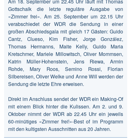
Am 18. September um 22.45 Uhr läuft mit Thomas
Gottschalk die letzte reguläre Ausgabe von
«Zimmer frei». Am 25. September um 22.15 Uhr
verabschiedet der WDR die Sendung in einer
großen Abschiedsgala mit gleich 17 Gästen: Guido
Cantz, Clueso, Kim Fisher, Jorge González,
Thomas Hermanns, Maite Kelly, Guido Maria
Kretschmer, Mariele Millowitsch, Oliver Mommsen,
Katrin Müller-Hohenstein, Jens Riewa, Armin
Rohde, Mary Roos, Semino Rossi, Florian
Silbereisen, Oliver Welke und Anne Will werden der
Sendung die letzte Ehre erweisen.
Direkt im Anschluss sendet der WDR ein Making-Of
mit einem Blick hinter die Kulissen. Am 2. und 9.
Oktober nimmt der WDR ab 22.45 Uhr ein jeweils
60-minütiges «Zimmer frei!»-Best of im Programm
mit den kultigsten Ausschnitten aus 20 Jahren.