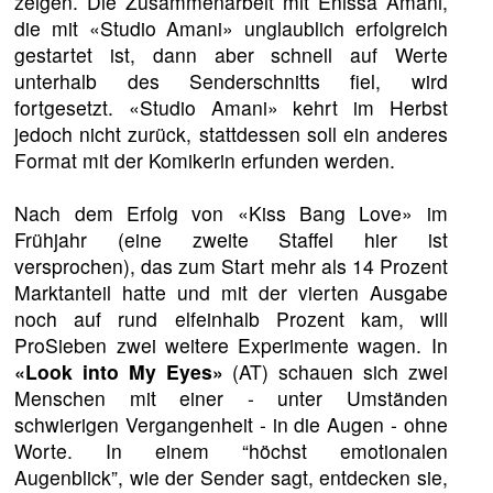
zeigen. Die Zusammenarbeit mit Enissa Amani,
die mit «Studio Amani» unglaublich erfolgreich
gestartet ist, dann aber schnell auf Werte
unterhalb des Senderschnitts fiel, wird
fortgesetzt. «Studio Amani» kehrt im Herbst
jedoch nicht zurück, stattdessen soll ein anderes
Format mit der Komikerin erfunden werden.
Nach dem Erfolg von «Kiss Bang Love» im
Frühjahr (eine zweite Staffel hier ist
versprochen), das zum Start mehr als 14 Prozent
Marktanteil hatte und mit der vierten Ausgabe
noch auf rund elfeinhalb Prozent kam, will
ProSieben zwei weitere Experimente wagen. In
«Look into My Eyes»
(AT) schauen sich zwei
Menschen mit einer - unter Umständen
schwierigen Vergangenheit - in die Augen - ohne
Worte. In einem “höchst emotionalen
Augenblick”, wie der Sender sagt, entdecken sie,