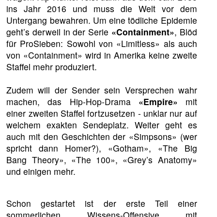
ins Jahr 2016 und muss die Welt vor dem
Untergang bewahren. Um eine tödliche Epidemie
geht’s derweil in der Serie
«Containment»
, Blöd
für ProSieben: Sowohl von «Limitless» als auch
von «Containment» wird in Amerika keine zweite
Staffel mehr produziert.
Zudem will der Sender sein Versprechen wahr
machen, das Hip-Hop-Drama
«Empire»
mit
einer zweiten Staffel fortzusetzen - unklar nur auf
welchem exakten Sendeplatz. Weiter geht es
auch mit den Geschichten der «Simpsons» (wer
spricht dann Homer?), «Gotham», «The Big
Bang Theory», «The 100», «Grey’s Anatomy»
und einigen mehr.
Schon gestartet ist der erste Teil einer
sommerlichen Wissens-Offensive mit