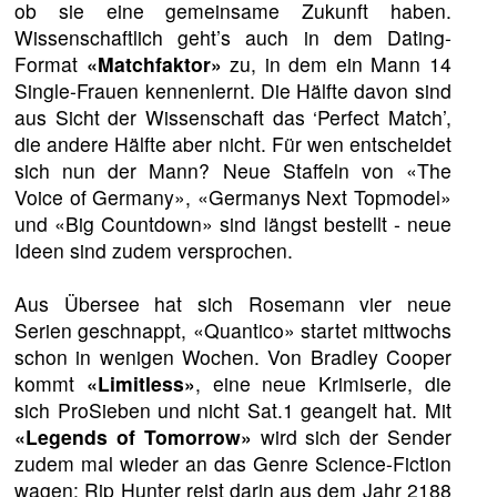
ob sie eine gemeinsame Zukunft haben.
Wissenschaftlich geht’s auch in dem Dating-
Format
«Matchfaktor»
zu, in dem ein Mann 14
Single-Frauen kennenlernt. Die Hälfte davon sind
aus Sicht der Wissenschaft das ‘Perfect Match’,
die andere Hälfte aber nicht. Für wen entscheidet
sich nun der Mann? Neue Staffeln von «The
Voice of Germany», «Germanys Next Topmodel»
und «Big Countdown» sind längst bestellt - neue
Ideen sind zudem versprochen.
Aus Übersee hat sich Rosemann vier neue
Serien geschnappt, «Quantico» startet mittwochs
schon in wenigen Wochen. Von Bradley Cooper
kommt
«Limitless»
, eine neue Krimiserie, die
sich ProSieben und nicht Sat.1 geangelt hat. Mit
«Legends of Tomorrow»
wird sich der Sender
zudem mal wieder an das Genre Science-Fiction
wagen: Rip Hunter reist darin aus dem Jahr 2188