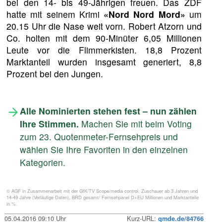
bei den 14- bis 49-Jährigen freuen. Das ZDF
hatte mit seinem Krimi
«Nord Nord Mord»
um
20.15 Uhr die Nase weit vorn. Robert Atzorn und
Co. holten mit dem 90-Minüter 6,05 Millionen
Leute vor die Flimmerkisten. 18,8 Prozent
Marktanteil wurden insgesamt generiert, 8,8
Prozent bei den Jungen.
Alle Nominierten stehen fest – nun zählen
Ihre Stimmen.
Machen Sie mit beim Voting
zum 23. Quotenmeter-Fernsehpreis und
wählen Sie Ihre Favoriten in den einzelnen
Kategorien.
© AGF in Zusammenarbeit mit der GfK/TV Scope/media control. Zuschauer ab 3 Jahren und
14-49 Jahre (Vorläufige Daten), BRD gesamt/ Fernsehpanel D+EU Millionen und Marktanteile
in %.
05.04.2016 09:10 Uhr
Kurz-URL:
qmde.de/84766