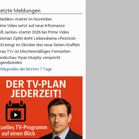
etzte Meldungen
adden» startet im November
ime Video setzt auf neue K-Romanze
ill Jackie» startet 2026 bei Prime Video
ristian Zipfel dreht Liebesdrama «Pestizid»
N bringt im Oktober drei neue Serien-Staffeln
rau TV» ist klischeemäßiges Fernsehen
ndschau: Ryan Murphy verspricht
ugendsünden
hlagzeilen der letzten 7 Tage