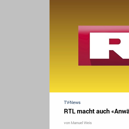
TV-News
RTL macht auch «Anwäl
von
Manuel Weis