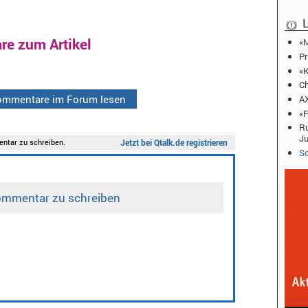
L
e zum Artikel
«M
Pr
«K
Ch
Kommentare im Forum lesen
AX
«F
Ru
J
Sc