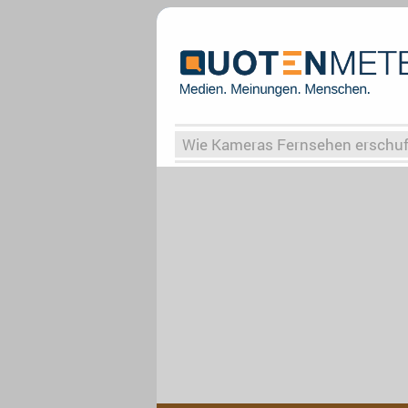
Wie Kameras Fernsehen erschu
Vergessene Serien
Von Weima
Globaler Süden
Das Ende vo
Upfronts25
AktenzeichenXY-
What the Game
Rassismus