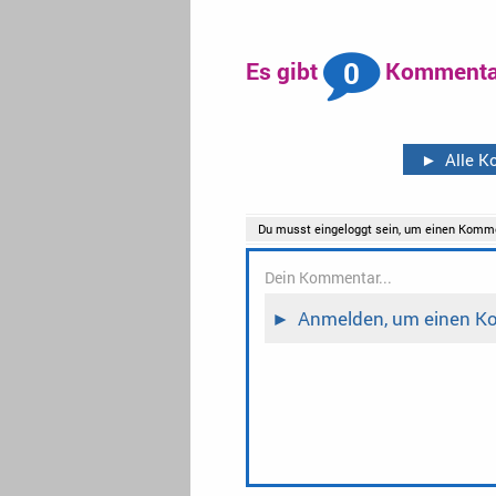
0
Es gibt
Kommentar
►
Alle 