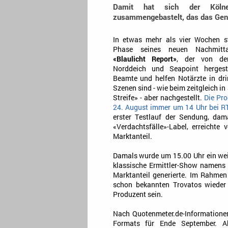
Damit hat sich der Kölne
zusammengebastelt, das das Genre 
In etwas mehr als vier Wochen st
Phase seines neuen Nachmitt
«Blaulicht Report»
, der von den
Norddeich und Seapoint hergeste
Beamte und helfen Notärzte in drin
Szenen sind - wie beim zeitgleich in
Streife» - aber nachgestellt.
Die Pr
24. August immer um 14 Uhr bei R
erster Testlauf der Sendung, da
«Verdachtsfälle»-Label, erreichte
Marktanteil.
Damals wurde um 15.00 Uhr ein weit
klassische Ermittler-Show namen
Marktanteil generierte. Im Rahmen
schon bekannten Trovatos wieder 
Produzent sein.
Nach Quotenmeter.de-Informatione
Formats für Ende September. A