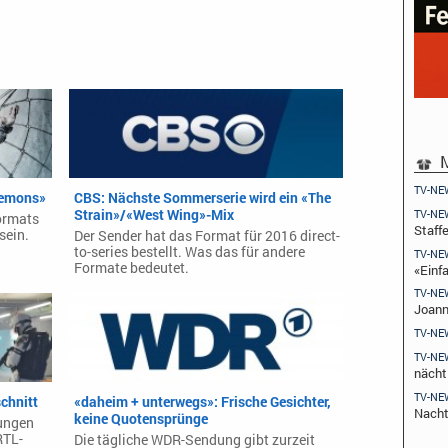
M
TV-NE
 Demons»
CBS: Nächste Sommerserie wird ein «The
Strain»/«West Wing»-Mix
TV-NE
ormats
Staffe
sein.
Der Sender hat das Format für 2016 direct-
to-series bestellt. Was das für andere
TV-NE
Formate bedeutet.
«Einfa
TV-NE
Joann
TV-NE
TV-NE
nächt
TV-NE
chnitt
«daheim + unterwegs»: Frische Gesichter,
Nach
keine Quotensprünge
lungen
RTL-
Die tägliche WDR-Sendung gibt zurzeit