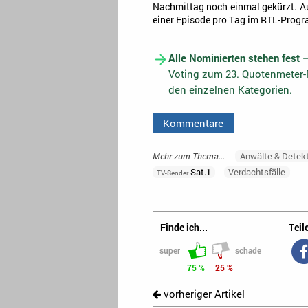
Nachmittag noch einmal gekürzt. Au
einer Episode pro Tag im RTL-Progr
Alle Nominierten stehen fest 
Voting zum 23. Quotenmeter-F
den einzelnen Kategorien.
Kommentare
Mehr zum Thema...
Anwälte & Detek
Sat.1
Verdachtsfälle
TV-Sender
Finde ich...
Teile
super
schade
75 %
25 %
vorheriger Artikel