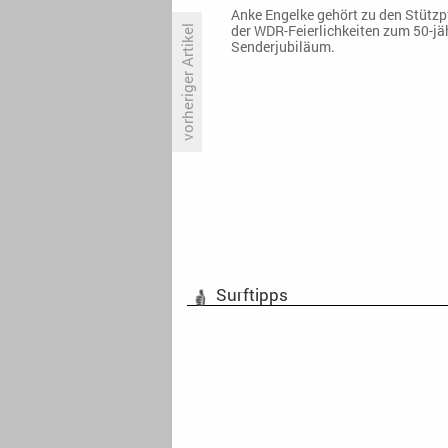
Anke Engelke gehört zu den Stützp
der WDR-Feierlichkeiten zum 50-jä
vorheriger Artikel
Senderjubiläum.
Maxdome bringt Ultimate
Fighting zurück
Surftipps