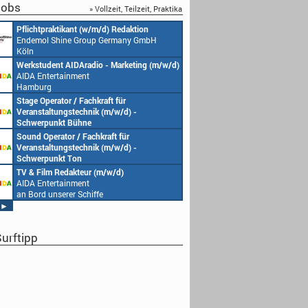
obs
» Vollzeit, Teilzeit, Praktika
Pflichtpraktikant (w/m/d) Redaktion
Endemol Shine Group Germany GmbH
Köln
Werkstudent AIDAradio - Marketing (m/w/d)
AIDA Entertainment
Hamburg
Stage Operator / Fachkraft für
Veranstaltungstechnik (m/w/d) -
Schwerpunkt Bühne
AIDA Entertainment
Sound Operator / Fachkraft für
an Bord unserer Schiffe
Veranstaltungstechnik (m/w/d) -
Schwerpunkt Ton
AIDA Entertainment
TV & Film Redakteur (m/w/d)
an Bord unserer Schiffe
AIDA Entertainment
an Bord unserer Schiffe
►
urftipp