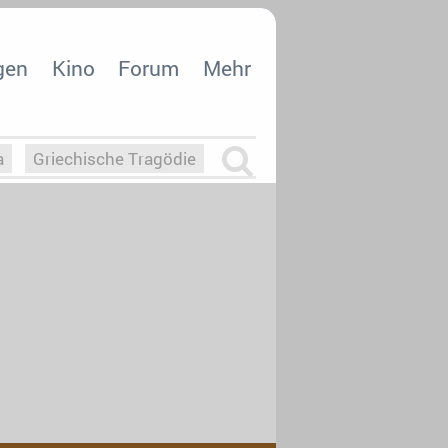
gen
Kino
Forum
Mehr
a
Griechische Tragödie
m
Die Macht der KI
26
nisvergabe
dcast-Reviews
Upfronts21