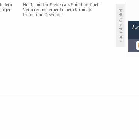
feilern
Heute mit ProSieben als Spielfilm-Duell-
hrigen
Verlierer und erneut einem Krimi als
nächster Artikel
Primetime-Gewinner.
«Frau Heinrich kommt» bald
früher