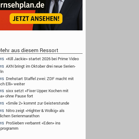
ehr aus diesem Ressort
«Kill Jackie» startet 2026 bei Prime Video
WS
AXN bringt im Oktober drei neue Serien-
WS
ln
Drehstart Staffel zwei: ZDF macht mit
WS
ch Elli» weiter
sixx setzt «Fixer Upper: Kochen mit
WS
a» ohne Pause fort
«Smile 2» kommt zur Geisterstunde
WS
Nitro zeigt «Highter & Wolkig» als
WS
lichen Serienmarathon
ProSieben verbannt «Eden» ins
WS
tprogramm