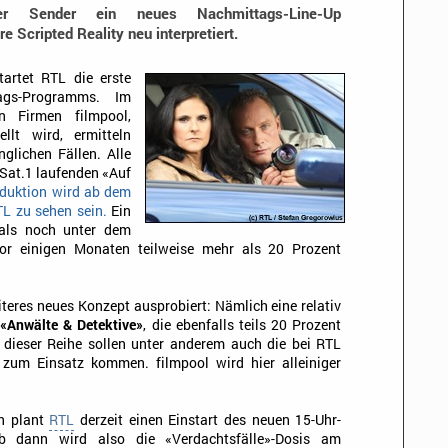
r Sender ein neues Nachmittags-Line-Up
Scripted Reality neu interpretiert.
artet RTL die erste
ags-Programms. Im
 Firmen filmpool,
llt wird, ermitteln
glichen Fällen. Alle
 Sat.1 laufenden «Auf
oduktion wird ab dem
TL zu sehen sein.
Ein
mals noch unter dem
 vor einigen Monaten teilweise mehr als 20 Prozent
eres neues Konzept ausprobiert: Nämlich eine relativ
s
«Anwälte & Detektive»
, die ebenfalls teils 20 Prozent
 dieser Reihe sollen unter anderem auch die bei RTL
zum Einsatz kommen. filmpool wird hier alleiniger
n plant
RTL
derzeit einen Einstart des neuen 15-Uhr-
b dann wird also die «Verdachtsfälle»-Dosis am