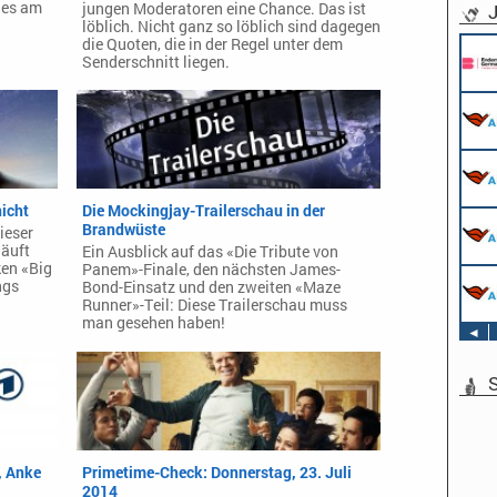
ies am
jungen Moderatoren eine Chance. Das ist
J
löblich. Nicht ganz so löblich sind dagegen
die Quoten, die in der Regel unter dem
Senderschnitt liegen.
nicht
Die Mockingjay-Trailerschau in der
Brandwüste
dieser
läuft
Ein Ausblick auf das «Die Tribute von
ken «Big
Panem»-Finale, den nächsten James-
ngs
Bond-Einsatz und den zweiten «Maze
Runner»-Teil: Diese Trailerschau muss
man gesehen haben!
◄
S
, Anke
Primetime-Check: Donnerstag, 23. Juli
2014