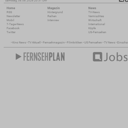
Samstag, 08.08.2026 20:31 Uhr
Home
Magazin
News
RSS
Hintergrund
TV-News
Newsletter
Reihen
Vermischtes
Mobil
Interview
Wirtschaft
7-Tage-News
International
Facebook
Köpfe
Twitter
US-Fernsehen
•
Kino News
•
TV Aktuell
•
Fernsehmagazin
•
Filmkritiken
•
US Fernsehen
•
TV News
•
Einscha