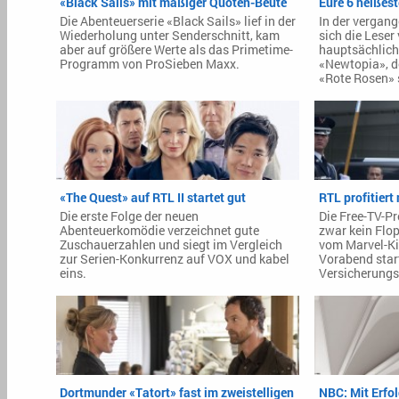
«Black Sails» mit mäßiger Quoten-Beute
Eure 6 heißest
Die Abenteuerserie «Black Sails» lief in der
In der vergan
Wiederholung unter Senderschnitt, kam
sich die Leser
aber auf größere Werte als das Primetime-
hauptsächlich 
Programm von ProSieben Maxx.
«Newtopia», d
«Rote Rosen» 
«The Quest» auf RTL II startet gut
RTL profitier
Die erste Folge der neuen
Die Free-TV-P
Abenteuerkomödie verzeichnet gute
zwar kein Flo
Zuschauerzahlen und siegt im Vergleich
vom Marvel-Ki
zur Serien-Konkurrenz auf VOX und kabel
Vorabend star
eins.
Versicherungs
Dortmunder «Tatort» fast im zweistelligen
NBC: Mit Erfol