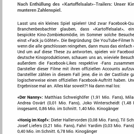
Nach Enthüllung des «Kartoffelsalat»-Trailers: Unser Ki
munteren Zahlenspiel.
Lasst uns ein kleines Spiel spielen! Und zwar Facebook-Qu
Branchenbeobachter glauben, dass «Kartoffelsalat», e
bespickte Kino-Zombiekomödie, im Sommer solche Besucher
einst «Fack ju Göhte!». Die Begründung: Die YouTube-Filmer h
wenn die alle geschlossen reingehen, dann muss das einfach 
Und um auf diese These zu antworten, spielen wir Facebook
deutsche Kinoproduktionen, schauen uns an, wieviele Besuche
außerdem die Facebook-Likes respektive -Fans zusammen, 
Darsteller dieser Filme mit ihren offiziellen Accounts aufzu
Darstelller zählen in diesem Fall jene, die in der Castlist
logischerweise einen offiziellen Facebook-Auftritt haben. U
Ergebnisse mal an. Alles klar soweit?! Na dann mal los:
«Der Nanny»:
Matthias Schweighöfer (1,91 Mio. Fans), Mila
Andrea Osvárt (0,01 Mio. Fans), Joko Winterscheidt (1,48 
insgesamt, 0,86 Mio. im Schnitt. 1,40 Mio. Kinogänger
«Honig im Kopf»:
Dieter Hallervorden (0,08 Mio. Fans), Til Sc
Josef Liefers (0,21 Mio. Fans), Fahri Yardim (0,03 Mio. Fans
0,40 Mio. im Schnitt. 6,78 Mio. Kinogänger