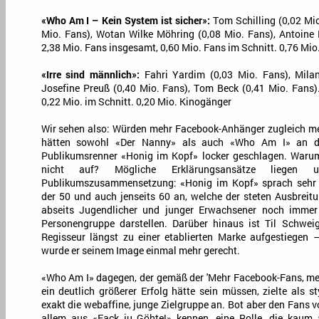
«Who Am I – Kein System ist sicher»:
Tom Schilling (0,02 Mio
Mio. Fans), Wotan Wilke Möhring (0,08 Mio. Fans), Antoine M
2,38 Mio. Fans insgesamt, 0,60 Mio. Fans im Schnitt. 0,76 Mi
«Irre sind männlich»:
Fahri Yardim (0,03 Mio. Fans), Milan
Josefine Preuß (0,40 Mio. Fans), Tom Beck (0,41 Mio. Fans)
0,22 Mio. im Schnitt. 0,20 Mio. Kinogänger
Wir sehen also: Würden mehr Facebook-Anhänger zugleich me
hätten sowohl «Der Nanny» als auch «Who Am I» an d
Publikumsrenner «Honig im Kopf» locker geschlagen. Waru
nicht auf? Mögliche Erklärungsansätze liegen
Publikumszusammensetzung: «Honig im Kopf» sprach sehr v
der 50 und auch jenseits 60 an, welche der steten Ausbreit
abseits Jugendlicher und junger Erwachsener noch immer 
Personengruppe darstellen. Darüber hinaus ist Til Schweig
Regisseur längst zu einer etablierten Marke aufgestiegen
wurde er seinem Image einmal mehr gerecht.
«Who Am I» dagegen, der gemäß der 'Mehr Facebook-Fans, me
ein deutlich größerer Erfolg hätte sein müssen, zielte als st
exakt die webaffine, junge Zielgruppe an. Bot aber den Fans v
allem aus «Fack ju Göhte!» kennen, eine Rolle, die kaum