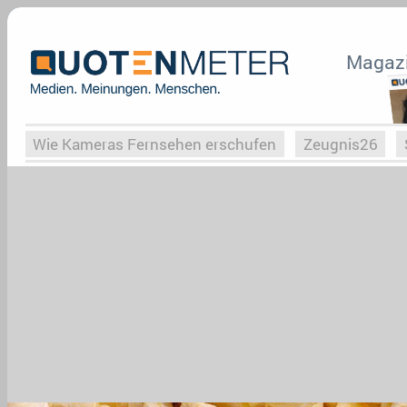
Magaz
Wie Kameras Fernsehen erschufen
Zeugnis26
Vergessene Serien
Von Weimar zu Hitler
Die Se
Globaler Süden
Das Ende von
Halloweeen
W
Upfronts25
AktenzeichenXY-Special
Buchclub
What the Game
Rassismus
Buchclub
YouTu