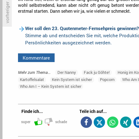
vorheriger Artikel
wohl selbstredend, kann aber nicht oft genug betont werden.
erstmal starten. Dann sehen wir ja, wie vielen er schmeckt.
Heißes Eis: Eishockey-WM lohnt
«
sich für Sport1
S
Wer soll den 23. Quotenmeter-Fernsehpreis gewinnen?
Stimme ab und entscheiden Sie mit, welche Produkt
Persönlichkeiten ausgezeichnet werden.
Kommentare
Mehr zum Thema...
Der Nanny
Fack ju Göhte!
Honig im Ko
Kartoffelsalat
Kein System ist sicher
Popcorn
Who Am 
Who Am I – Kein System ist sicher
Finde ich...
Teile ich auf...
super
schade