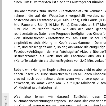
einen Film zu vermarkten, ist eine alte Faustregel der Kinoindus
Um aber zurück zum Thema «Kartoffelsalat» zu kommen: We
nehmen, die auf der Webpräsenz vorgestellt werden, so e
bestehend aus Freshtorge (0,41 Mio. Fans), Phil Laude (0,15
Mio. Fans) und Bibi (1,19 Mio. Fans). Dies bedeutet 3,17 Mi
0,79 Mio. im Schnitt. Wenn wir aus den oben genann
repräsentativen, Daten eine Prognose bezüglich des Kinoerfol
viele Kinobesucher «Kartoffelsalat» am Ende seiner L
empfiehlt es sich, «Honig im Kopf» auszuklammern. Denn unt
Film, und dieser ganz allein, so dar, als würde die endgülti
Facebook-Anhängern der vier 'wichtigsten' Akteure übertre
Besucherzahlen als Wert und die Facebook-Fans als G
«Kartoffelsalat» ein stattliches Ergebnis von 3,49 Mio. verkau
Sobald wir «Honig im Kopf» außen vor lassen, sieht es aber 
haben unsere YouTube-Stars eher mit 1,09 Millionen Kinobes
dies ist noch optimistisch, denn wenn wir unsere spontan 
anwenden, so käme «Who Am I» auf 0,82 Millionen Zuschau
Wirklichkeit ja unterboten hat.
Was also lernen wir daraus? Zunächst, dass Zah
Milchmädchenrechnungen ergeben. Und dass sich erst dann zei
im Kino lief, wenn er erstmal lang genug auf der großen Lei