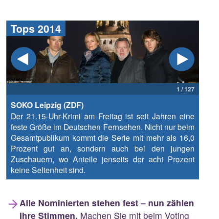
Tops 2014
1 / 127
SOKO Leipzig (ZDF)
Der 21.15-Uhr-Krimi am Freitag ist seit Jahren eine
feste Größe im Deutschen Fernsehen. Nicht nur beim
Gesamtpublikum kommt die Serie mit mehr als 16,0
Prozent gut an, sondern auch bei den jungen
Zuschauern, wo Anteile jenseits der acht Prozent
keine Seltenheit sind.
Alle Nominierten stehen fest – nun zählen
Ihre Stimmen.
Machen Sie mit beim Voting