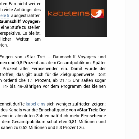
nten Fan nicht weiter
h viele Anhänger des
ele 5
ausgestrahlten
Raumschiff Voyager»
eine Stufe zu stellen
rspektive. Es bleibt,
licher Weiten am
ten.
 Folgen von «Star Trek – Raumschiff Voyager» und
ionen und 0,8 Prozent aus dem Gesamtpublikum. Später
9 Prozent aller Fernsehenden ein. Damit wurde der
troffen; das gilt auch für die Zielgruppenwerte. Dort
en ordentliche 1,1 Prozent, ab 21.15 Uhr saßen sogar
r 14- bis 49-Jährigen vor dem Programm des kleinen
enheit durfte
kabel eins
sich weniger zufrieden zeigen;
 des Kanals war die Einschaltquote von
«Star Trek: Der
enn in absoluten Zahlen natürlich mehr Fernsehende
s dem Gesamtpublikum schalteten 0,81 Millionen und
 sahen zu 0,52 Millionen und 5,3 Prozent zu.