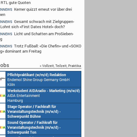
t RTL gute Quoten
Kerner quizzt erneut vor über drei
ENNEWS
nen
Gesamt schwach mit Zielgruppen-
ENNEWS
- Lohnt sich «First Dates Hotel» doch?
Licht und Schatten am ProSieben-
ENNEWS
ag
Trotz Fußball: «Die Chefin» und «SOKO
ENNEWS
ig» dominant am Freitag
obs
» Vollzeit, Teilzeit, Praktika
Pflichtpraktikant (w/m/d) Redaktion
Endemol Shine Group Germany GmbH
Köln
Werkstudent AIDAradio - Marketing (m/w/d)
AIDA Entertainment
Hamburg
Stage Operator / Fachkraft für
Veranstaltungstechnik (m/w/d) -
Schwerpunkt Bühne
AIDA Entertainment
Sound Operator / Fachkraft für
an Bord unserer Schiffe
Veranstaltungstechnik (m/w/d) -
Schwerpunkt Ton