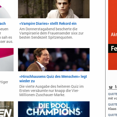
nach
«Vampire Diaries» stellt Rekord ein
neuen
Am Donnerstagabend bescherte die
r
Vampirserie dem Frauensender sixx zur
 sah es
besten Sendezeit Spitzenquoten.
ser aus.
«Hirschhausens Quiz des Menschen» legt
wieder zu
tiger
M
Die vierte Ausgabe des heiteren Quiz im
Ersten versäumte nur knapp die Vier-
QUOT
Millionen-Zuschauer-Marke.
mit v
QUOT
Klaas
QUOT