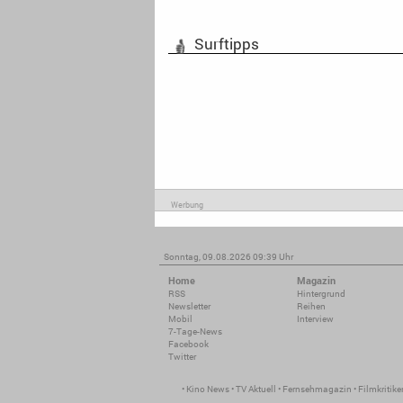
Surftipps
Werbung
Sonntag, 09.08.2026 09:39 Uhr
Home
Magazin
RSS
Hintergrund
Newsletter
Reihen
Mobil
Interview
7-Tage-News
Facebook
Twitter
•
Kino News
•
TV Aktuell
•
Fernsehmagazin
•
Filmkritike