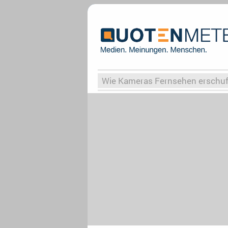
Wie Kameras Fernsehen erschu
Vergessene Serien
Von Weima
Globaler Süden
Das Ende vo
Upfronts25
AktenzeichenXY-
What the Game
Rassismus