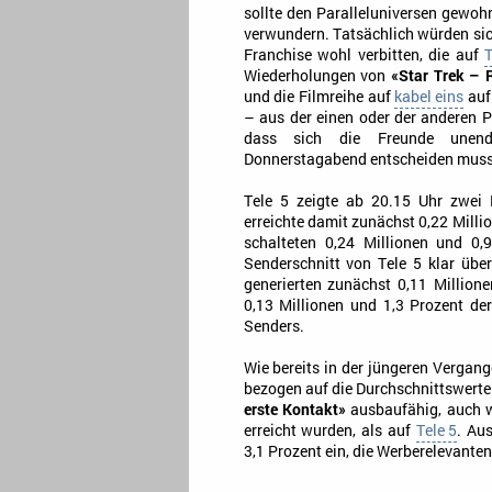
sollte den Paralleluniversen gewoh
verwundern. Tatsächlich würden sic
Franchise wohl verbitten, die auf
T
Wiederholungen von
«Star Trek – 
und die Filmreihe auf
kabel eins
auf 
– aus der einen oder der anderen Pe
dass sich die Freunde unend
Donnerstagabend entscheiden muss
Tele 5 zeigte ab 20.15 Uhr zwei
erreichte damit zunächst 0,22 Mill
schalteten 0,24 Millionen und 0,
Senderschnitt von Tele 5 klar über
generierten zunächst 0,11 Million
0,13 Millionen und 1,3 Prozent de
Senders.
Wie bereits in der jüngeren Vergang
bezogen auf die Durchschnittswerte
erste Kontakt»
ausbaufähig, auch w
erreicht wurden, als auf
Tele 5
. Au
3,1 Prozent ein, die Werberelevanten