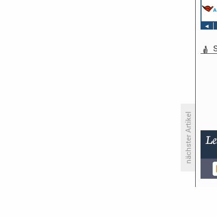
◄
S
nächster Artikel
Michael Steinbrecher verlässt
das «aktuelle sportstudio»