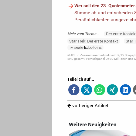
Wer soll den 23. Quotenmeter
Stimme ab und entscheiden S
Persönlichkeiten ausgezeich
Mehr zum Thema...
Der erste Kontak
Star Trek: Der erste Kontakt
Star 
kabel eins
TV-Sender
© AGF in Zusammenarbeit mit der GfK/TV Scope/me
BRD gesamt/ Fernsehpanel D+EU Millionen und Ma
Teile ich auf...
vorheriger Artikel
Weitere Neuigkeiten