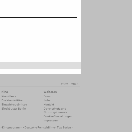
2002 – 2026
Kino
Weiteres
Kino-News
Forum
Die Kino-Kritiker
Jobs
Einspielergebnisse
Kontakt
Blockbuster-Battle
Datenschutz und
Nutzungshinweis
Cookie-Einstellungen
Impressum
•
Kinoprogramm
•
Deutsche Fernsehfilme
•
Top Serien
•