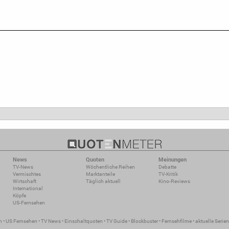
News
Quoten
Meinungen
TV-News
Wöchentliche Reihen
Debatte
Vermischtes
Marktanteile
TV-Kritik
Wirtschaft
Täglich aktuell
Kino-Reviews
International
Köpfe
US-Fernsehen
n
•
US Fernsehen
•
TV News
•
Einschaltquoten
•
TV Guide
•
Blockbuster
•
Fernsehfilme
•
aktuelle Serien