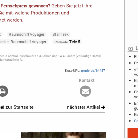
-Fernsehpreis gewinnen?
Geben Sie jetzt Ihre
ie mit, welche Produktionen und
net werden.
t
Raumschiff Voyager
Star Trek
Trek – Raumschiff Voyager
Tele 5
TV-Sender
L
Pr
dia control. Zuschauer ab 3 Jahren und 14-49 Jahre (Vorläufige Daten),
rktanteile in %.
Pr
«T
Kurz-URL:
qmde.de/64487
vo
Kontakt
Ke
mi
Ch
vo
Er
zur Startseite
nächster Artikel
gu
Ke
Sc