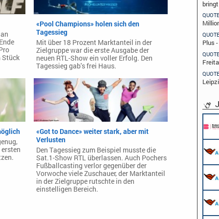
bring
QUOT
Millio
«Pool Champions» holen sich den
Tagessieg
 an
QUOT
 Ende
Mit über 18 Prozent Marktanteil in der
Plus 
 Pro
Zielgruppe war die erste Ausgabe der
QUOT
m Stück
neuen RTL-Show ein voller Erfolg. Den
Freit
Tagessieg gab's frei Haus.
QUOT
Leipz
J
öglich
«Got to Dance» weiter stark, aber mit
Verlusten
genug,
 ersten
Den Tagessieg zum Beispiel musste die
zen.
Sat.1-Show RTL überlassen. Auch Pochers
Fußballcasting verlor gegenüber der
Vorwoche viele Zuschauer, der Marktanteil
in der Zielgruppe rutschte in den
einstelligen Bereich.