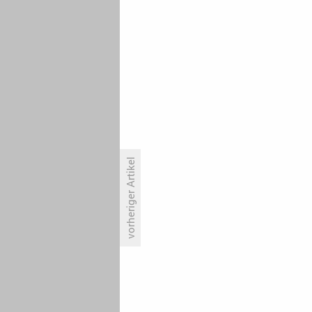
vorheriger Artikel
«Hirschhausens Quiz des
Menschen» legt wieder zu