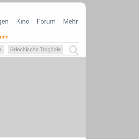
gen
Kino
Forum
Mehr
ende
a
Griechische Tragödie
m
Die Macht der KI
26
nisvergabe
dcast-Reviews
Upfronts21