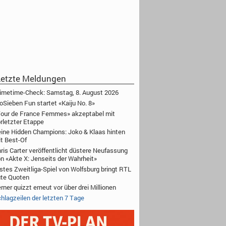
etzte Meldungen
imetime-Check: Samstag, 8. August 2026
oSieben Fun startet «Kaiju No. 8»
our de France Femmes» akzeptabel mit
rletzter Etappe
ine Hidden Champions: Joko & Klaas hinten
t Best-Of
ris Carter veröffentlicht düstere Neufassung
n «Akte X: Jenseits der Wahrheit»
stes Zweitliga-Spiel von Wolfsburg bringt RTL
te Quoten
rner quizzt erneut vor über drei Millionen
hlagzeilen der letzten 7 Tage