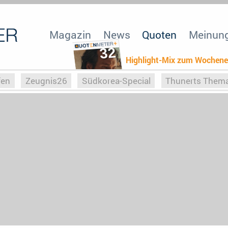
Magazin
News
Quoten
Meinun
32
Highlight-Mix zum Wochen
fen
Zeugnis26
Südkorea-Special
Thunerts Them
r zu Hitler
Die Serientheorie
Faszination Horrorfil
n
Halloweeen
Weihnachts-Special
ZeugUpfronts
Special
Buchclub
Heim-EM
Screenforce25
Po
Buchclub
YouTuber
eSport im TV
Screenforce