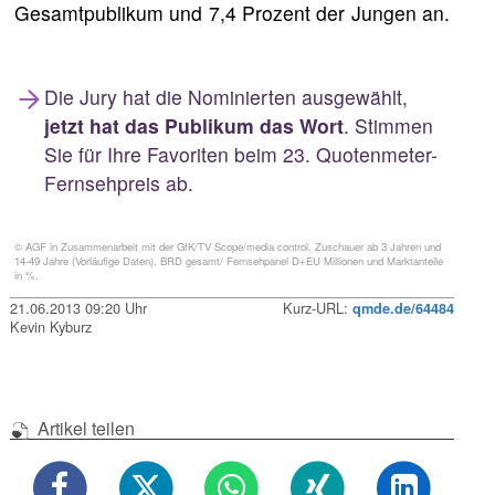
Gesamtpublikum und 7,4 Prozent der Jungen an.
Die Jury hat die Nominierten ausgewählt,
jetzt hat das Publikum das Wort
. Stimmen
Sie für Ihre Favoriten beim 23. Quotenmeter-
Fernsehpreis ab.
© AGF in Zusammenarbeit mit der GfK/TV Scope/media control. Zuschauer ab 3 Jahren und
14-49 Jahre (Vorläufige Daten), BRD gesamt/ Fernsehpanel D+EU Millionen und Marktanteile
in %.
21.06.2013 09:20 Uhr
Kurz-URL:
qmde.de/64484
Kevin Kyburz
Artikel teilen