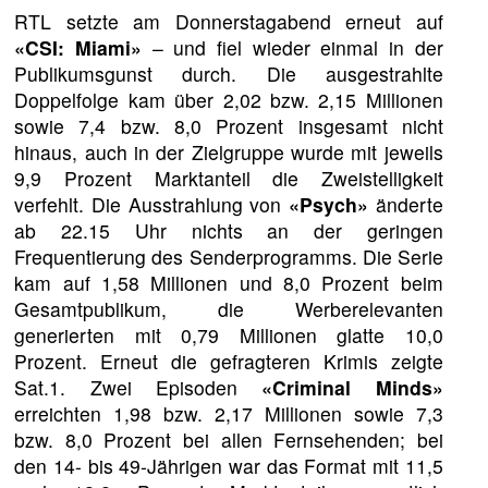
RTL setzte am Donnerstagabend erneut auf
«CSI: Miami»
– und fiel wieder einmal in der
Publikumsgunst durch. Die ausgestrahlte
Doppelfolge kam über 2,02 bzw. 2,15 Millionen
sowie 7,4 bzw. 8,0 Prozent insgesamt nicht
hinaus, auch in der Zielgruppe wurde mit jeweils
9,9 Prozent Marktanteil die Zweistelligkeit
verfehlt. Die Ausstrahlung von
«Psych»
änderte
ab 22.15 Uhr nichts an der geringen
Frequentierung des Senderprogramms. Die Serie
kam auf 1,58 Millionen und 8,0 Prozent beim
Gesamtpublikum, die Werberelevanten
generierten mit 0,79 Millionen glatte 10,0
Prozent. Erneut die gefragteren Krimis zeigte
Sat.1. Zwei Episoden
«Criminal Minds»
erreichten 1,98 bzw. 2,17 Millionen sowie 7,3
bzw. 8,0 Prozent bei allen Fernsehenden; bei
den 14- bis 49-Jährigen war das Format mit 11,5