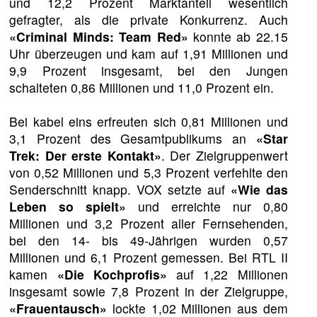
und 12,2 Prozent Marktanteil wesentlich
gefragter, als die private Konkurrenz. Auch
«Criminal Minds: Team Red»
konnte ab 22.15
Uhr überzeugen und kam auf 1,91 Millionen und
9,9 Prozent insgesamt, bei den Jungen
schalteten 0,86 Millionen und 11,0 Prozent ein.
Bei kabel eins erfreuten sich 0,81 Millionen und
3,1 Prozent des Gesamtpublikums an
«Star
Trek: Der erste Kontakt»
. Der Zielgruppenwert
von 0,52 Millionen und 5,3 Prozent verfehlte den
Senderschnitt knapp. VOX setzte auf
«Wie das
Leben so spielt»
und erreichte nur 0,80
Millionen und 3,2 Prozent aller Fernsehenden,
bei den 14- bis 49-Jährigen wurden 0,57
Millionen und 6,1 Prozent gemessen. Bei RTL II
kamen
«Die Kochprofis»
auf 1,22 Millionen
insgesamt sowie 7,8 Prozent in der Zielgruppe,
«Frauentausch»
lockte 1,02 Millionen aus dem