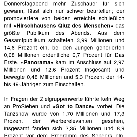
Donnerstagabend mehr Zuschauer für sich
gewann, lässt sich nur schwer beurteilen; der
promoviertere von beiden erreichte schließlich
mit
«Hirschhausens Qiuz des Menschen»
das
größte Publikum des Abends. Aus dem
Gesamtpublikum schalteten 3,99 Millionen und
14,6 Prozent ein, bei den Jungen generierten
0,68 Millionen ordentliche 6,7 Prozent für Das
Erste.
«Panorama»
kam im Anschluss auf 2,97
Millionen und 12,6 Prozent insgesamt und
bewegte 0,48 Millionen und 5,3 Prozent der 14-
bis 49-Jährigen zum Einschalten.
In Fragen der Zielgruppenwerte führte kein Weg
an ProSieben und
«Got to Dance»
vorbei. Die
Tanzshow wurde von 1,70 Millionen und 17,3
Prozent der Werberelevanten gesehen,
insgesamt fanden sich 2,35 Millionen und 8,9
Prozent vor dem Programm des Senders ein.