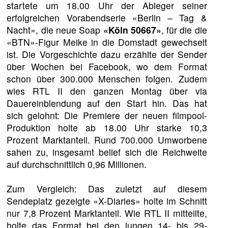
startete um 18.00 Uhr der Ableger seiner
erfolgreichen Vorabendserie «Berlin – Tag &
Nacht», die neue Soap
«Köln 50667»
, für die die
«BTN»-Figur Meike in die Domstadt gewechselt
ist. Die Vorgeschichte dazu erzählte der Sender
über Wochen bei Facebook, wo dem Format
schon über 300.000 Menschen folgen. Zudem
wies RTL II den ganzen Montag über via
Dauereinblendung auf den Start hin. Das hat
sich gelohnt: Die Premiere der neuen filmpool-
Produktion holte ab 18.00 Uhr starke 10,3
Prozent Marktanteil. Rund 700.000 Umworbene
sahen zu, insgesamt belief sich die Reichweite
auf durchschnittlich 0,96 Millionen.
Zum Vergleich: Das zuletzt auf diesem
Sendeplatz gezeigte «X-Diaries» holte im Schnitt
nur 7,8 Prozent Marktanteil. Wie RTL II mitteilte,
holte das Format bei den jungen 14- bis 29-