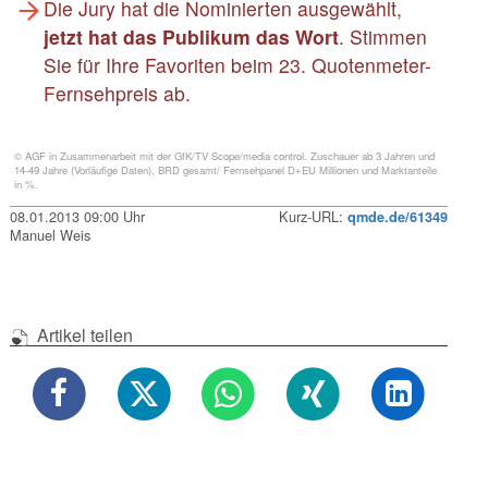
Die Jury hat die Nominierten ausgewählt,
jetzt hat das Publikum das Wort
. Stimmen
Sie für Ihre Favoriten beim 23. Quotenmeter-
Fernsehpreis ab.
© AGF in Zusammenarbeit mit der GfK/TV Scope/media control. Zuschauer ab 3 Jahren und
14-49 Jahre (Vorläufige Daten), BRD gesamt/ Fernsehpanel D+EU Millionen und Marktanteile
in %.
08.01.2013 09:00 Uhr
Kurz-URL:
qmde.de/61349
Manuel Weis
Artikel teilen