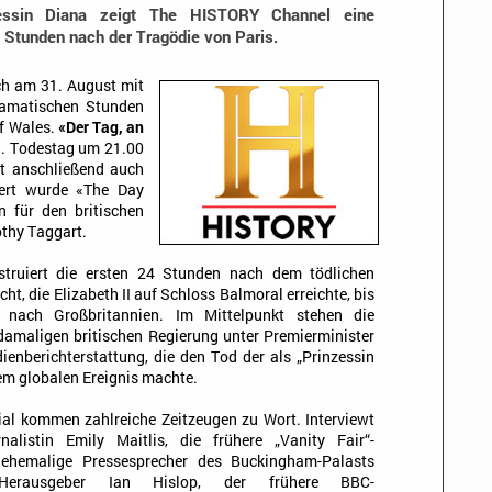
ssin Diana zeigt The HISTORY Channel eine
 Stunden nach der Tragödie von Paris.
h am 31. August mit
ramatischen Stunden
f Wales.
«Der Tag, an
9. Todestag um 21.00
ht anschließend auch
iert wurde «The Day
n für den britischen
othy Taggart.
struiert die ersten 24 Stunden nach dem tödlichen
ht, die Elizabeth II auf Schloss Balmoral erreichte, bis
nach Großbritannien. Im Mittelpunkt stehen die
damaligen britischen Regierung unter Premierminister
ienberichterstattung, die den Tod der als „Prinzessin
em globalen Ereignis machte.
l kommen zahlreiche Zeitzeugen zu Wort. Interviewt
listin Emily Maitlis, die frühere „Vanity Fair“-
 ehemalige Pressesprecher des Buckingham-Palasts
e“-Herausgeber Ian Hislop, der frühere BBC-