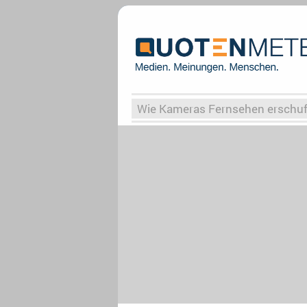
Wie Kameras Fernsehen erschu
Vergessene Serien
Von Weima
Globaler Süden
Das Ende vo
Upfronts25
AktenzeichenXY-
What the Game
Rassismus