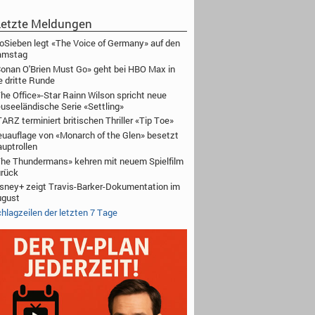
etzte Meldungen
oSieben legt «The Voice of Germany» auf den
amstag
onan O'Brien Must Go» geht bei HBO Max in
e dritte Runde
he Office»-Star Rainn Wilson spricht neue
useeländische Serie «Settling»
ARZ terminiert britischen Thriller «Tip Toe»
uauflage von «Monarch of the Glen» besetzt
uptrollen
he Thundermans» kehren mit neuem Spielfilm
rück
sney+ zeigt Travis-Barker-Dokumentation im
ugust
hlagzeilen der letzten 7 Tage