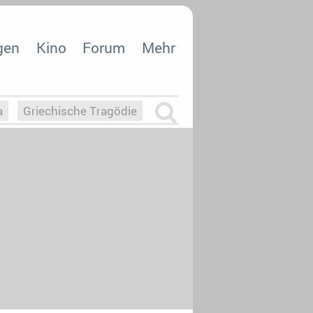
gen
Kino
Forum
Mehr
a
Griechische Tragödie
m
Die Macht der KI
26
nisvergabe
dcast-Reviews
Upfronts21