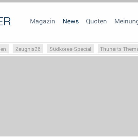
Magazin
News
Quoten
Meinun
fen
Zeugnis26
Südkorea-Special
Thunerts Them
r zu Hitler
Die Serientheorie
Faszination Horrorfil
n
Halloweeen
Weihnachts-Special
ZeugUpfronts
Special
Buchclub
Heim-EM
Screenforce25
Po
Buchclub
YouTuber
eSport im TV
Screenforce