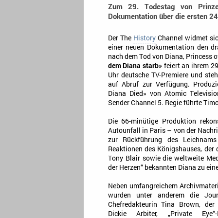
Zum 29. Todestag von Prinze
Dokumentation über die ersten 24
Der The
History
Channel widmet sic
einer neuen Dokumentation den d
nach dem Tod von Diana, Princess o
dem Diana starb»
feiert an ihrem 2
Uhr deutsche TV-Premiere und ste
auf Abruf zur Verfügung. Produz
Diana Died» von Atomic Televisio
Sender Channel 5. Regie führte Tim
Die 66-minütige Produktion rekon
Autounfall in Paris – von der Nachric
zur Rückführung des Leichnams 
Reaktionen des Königshauses, der 
Tony Blair sowie die weltweite Med
der Herzen“ bekannten Diana zu ein
Neben umfangreichem Archivmateria
wurden unter anderem die Journa
Chefredakteurin Tina Brown, der
Dickie Arbiter, „Private Ey