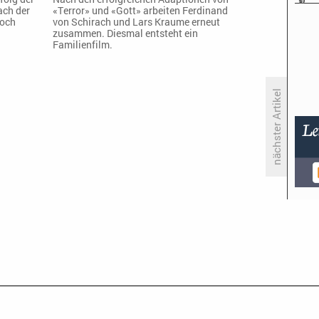
ach der
«Terror» und «Gott» arbeiten Ferdinand
noch
von Schirach und Lars Kraume erneut
zusammen. Diesmal entsteht ein
Familienfilm.
nächster Artikel
KiKA bringt ehemalige «WG»-
Stars für neues Abenteuer zurück