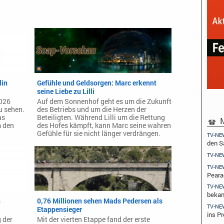
lin
Gefühle und Geldsorgen: Marc erkennt
seine Liebe zu Lilli
2026
Auf dem Sonnenhof geht es um die Zukunft
u sehen.
des Betriebs und um die Herzen der
as
Beteiligten. Während Lilli um die Rettung
M
m den
des Hofes kämpft, kann Marc seine wahren
Gefühle für sie nicht länger verdrängen.
TV-NE
den 
TV-NE
TV-NE
Peara
TV-NE
beka
n
0,76 Millionen sehen Mads Pedersen als
TV-NE
Etappensieger
ins Pr
 der
Mit der vierten Etappe fand der erste