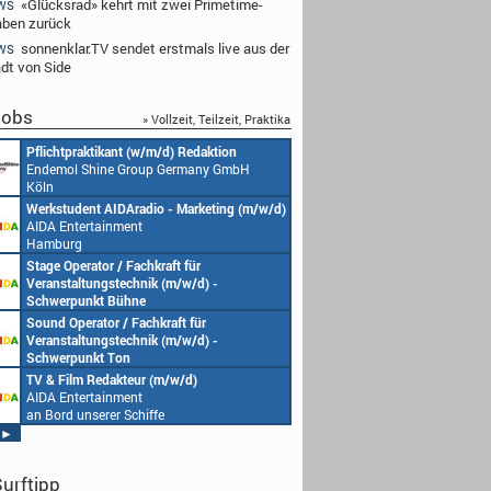
«Glücksrad» kehrt mit zwei Primetime-
WS
ben zurück
sonnenklar.TV sendet erstmals live aus der
WS
adt von Side
obs
» Vollzeit, Teilzeit, Praktika
Pflichtpraktikant (w/m/d) Redaktion
Endemol Shine Group Germany GmbH
Köln
Werkstudent AIDAradio - Marketing (m/w/d)
AIDA Entertainment
Hamburg
Stage Operator / Fachkraft für
Veranstaltungstechnik (m/w/d) -
Schwerpunkt Bühne
AIDA Entertainment
Sound Operator / Fachkraft für
an Bord unserer Schiffe
Veranstaltungstechnik (m/w/d) -
Schwerpunkt Ton
AIDA Entertainment
TV & Film Redakteur (m/w/d)
an Bord unserer Schiffe
AIDA Entertainment
an Bord unserer Schiffe
►
urftipp