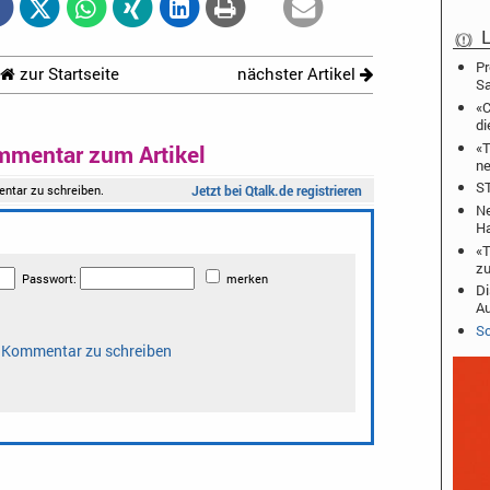
L
Pr
zur Startseite
nächster Artikel
S
«C
di
«T
mmentar zum Artikel
ne
ST
Ne
Ha
«T
zu
Di
A
Sc