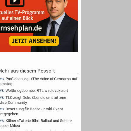
ehr aus diesem Ressort
ProSieben legt «The Voice of Germany» auf
WS
Samstag
Weltkriegsbombe: RTL wird evakuiert
WS
TLC zeigt Doku über die umstrittene
WS
dise-Community
Besetzung für Raabs Jetski-Event
WS
nntgegeben
Kölner «Tatort» führt Ballauf und Schenk
WS
epper-Milieu