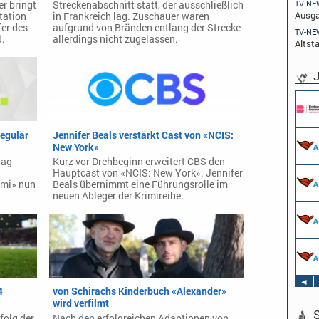
TV-NE
r bringt
Streckenabschnitt statt, der ausschließlich
Ausga
tation
in Frankreich lag. Zuschauer waren
fer des
aufgrund von Bränden entlang der Strecke
TV-NE
d.
allerdings nicht zugelassen.
Altst
J
regulär
Jennifer Beals verstärkt Cast von «NCIS:
New York»
tag
Kurz vor Drehbeginn erweitert CBS den
Hauptcast von «NCIS: New York». Jennifer
ami» nun
Beals übernimmt eine Führungsrolle im
neuen Ableger der Krimireihe.
◄
4
von Schirachs Kinderbuch «Alexander»
wird verfilmt
S
folg der
Nach den erfolgreichen Adaptionen von