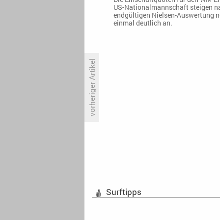
US-Nationalmannschaft steigen n
endgültigen Nielsen-Auswertung 
einmal deutlich an.
vorheriger Artikel
30 Millionen sehen Belgiens Sieg
über die USA
Surftipps