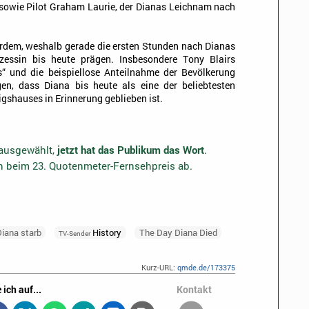
owie Pilot Graham Laurie, der Dianas Leichnam nach
rdem, weshalb gerade die ersten Stunden nach Dianas
nzessin bis heute prägen. Insbesondere Tony Blairs
s“ und die beispiellose Anteilnahme der Bevölkerung
en, dass Diana bis heute als eine der beliebtesten
igshauses in Erinnerung geblieben ist.
 ausgewählt,
jetzt hat das Publikum das Wort
.
en beim 23. Quotenmeter-Fernsehpreis ab.
iana starb
History
The Day Diana Died
TV-Sender
Kurz-URL:
qmde.de/173375
 ich auf...
Kontakt