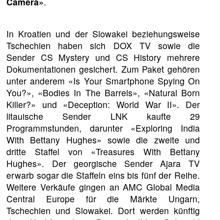
Camera»
.
In Kroatien und der Slowakei beziehungsweise
Tschechien haben sich DOX TV sowie die
Sender CS Mystery und CS History mehrere
Dokumentationen gesichert. Zum Paket gehören
unter anderem «Is Your Smartphone Spying On
You?», «Bodies In The Barrels», «Natural Born
Killer?» und «Deception: World War II». Der
litauische Sender LNK kaufte 29
Programmstunden, darunter «Exploring India
With Bettany Hughes» sowie die zweite und
dritte Staffel von «Treasures With Bettany
Hughes». Der georgische Sender Ajara TV
erwarb sogar die Staffeln eins bis fünf der Reihe.
Weitere Verkäufe gingen an AMC Global Media
Central Europe für die Märkte Ungarn,
Tschechien und Slowakei. Dort werden künftig