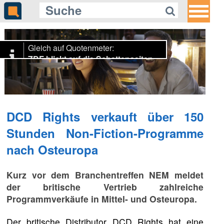
Gleich auf Quotenmeter:
ZDF blickt auf die Schattenseiten
gefährlicher Social-Media-
Challenges
DCD Rights verkauft über 150
Stunden Non-Fiction-Programme
nach Osteuropa
Kurz vor dem Branchentreffen NEM meldet
der britische Vertrieb zahlreiche
Programmverkäufe in Mittel- und Osteuropa.
Der britische Distributor DCD Rights hat eine