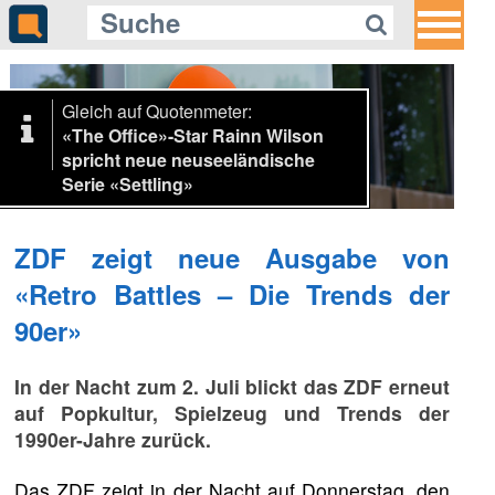
Gleich auf Quotenmeter:
«The Office»-Star Rainn Wilson
spricht neue neuseeländische
Serie «Settling»
ZDF zeigt neue Ausgabe von
«Retro Battles – Die Trends der
90er»
In der Nacht zum 2. Juli blickt das ZDF erneut
auf Popkultur, Spielzeug und Trends der
1990er-Jahre zurück.
Das ZDF zeigt in der Nacht auf Donnerstag, den