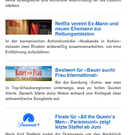
stärken.
Netflix vereint Ex-Mann und
neuen Ehemann zur
Rettungsmission
In der koreanischen Actionkomödie «Husbands in Action»
müssen zwei Rivalen widerwillig zusammenarbeiten, um eine
Entführung aufzuklären.
Bestwert für «Bauer sucht
Frau International»
Bei der Sendung
«Extra»
war man
in Top-Urlaubsregionen unterwegs, was zu tollen Quoten
führte. Danach klärte Julia Weber anhand von Kollegah über
antisemitische Songtexte auf.
Finale für «All the Queen's
Men»: Paramount+ zeigt
letzte Staffel ab Juni
Nach fünf Staffeln endet die Dramaserie um den Nachtclub