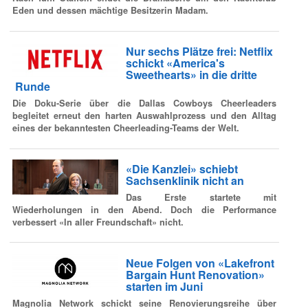
Eden und dessen mächtige Besitzerin Madam.
Nur sechs Plätze frei: Netflix
schickt «America's
Sweethearts» in die dritte
Runde
Die Doku-Serie über die Dallas Cowboys Cheerleaders
begleitet erneut den harten Auswahlprozess und den Alltag
eines der bekanntesten Cheerleading-Teams der Welt.
«Die Kanzlei» schiebt
Sachsenklinik nicht an
Das Erste startete mit
Wiederholungen in den Abend. Doch die Performance
verbessert «In aller Freundschaft» nicht.
Neue Folgen von «Lakefront
Bargain Hunt Renovation»
starten im Juni
Magnolia Network schickt seine Renovierungsreihe über