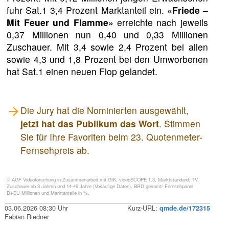
fuhr Sat.1 3,4 Prozent Marktanteil ein.
«Friede –
Mit Feuer und Flamme»
erreichte nach jeweils
0,37 Millionen nun 0,40 und 0,33 Millionen
Zuschauer. Mit 3,4 sowie 2,4 Prozent bei allen
sowie 4,3 und 1,8 Prozent bei den Umworbenen
hat Sat.1 einen neuen Flop gelandet.
Die Jury hat die Nominierten ausgewählt,
jetzt hat das Publikum das Wort
. Stimmen
Sie für Ihre Favoriten beim 23. Quotenmeter-
Fernsehpreis ab.
© AGF Videoforschung in Zusammenarbeit mit GfK; videoSCOPE 1.3, Marktstandard: TV.
Zuschauer ab 3 Jahren und 14-49 Jahre (Vorläufige Daten), BRD gesamt/ Fernsehpanel
D+EU Millionen und Marktanteile in %.
03.06.2026 08:30 Uhr
Kurz-URL:
qmde.de/172315
Fabian Riedner