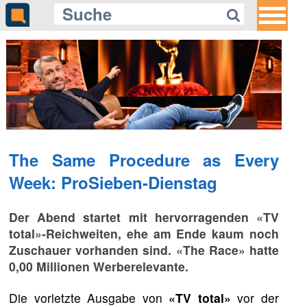
Gleich auf Quotenmeter:
ProSieben Fun startet «Kaiju No.
8»
The Same Procedure as Every
Week: ProSieben-Dienstag
Der Abend startet mit hervorragenden
«TV
total»
-Reichweiten, ehe am Ende kaum noch
Zuschauer vorhanden sind. «The Race» hatte
0,00 Millionen Werberelevante.
Die vorletzte Ausgabe von
«TV total»
vor der