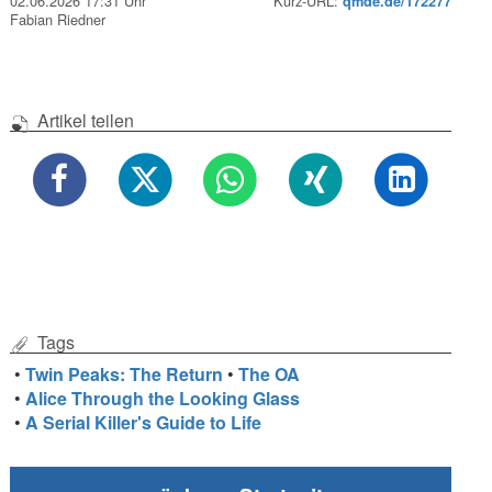
02.06.2026 17:31 Uhr
Kurz-URL:
qmde.de/172277
Fabian Riedner
Artikel teilen
Tags
•
Twin Peaks: The Return
•
The OA
•
Alice Through the Looking Glass
•
A Serial Killer's Guide to Life