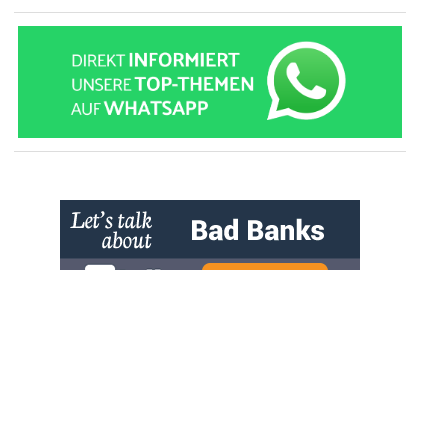
» zur Desktop-Version
Qtalk-Forum