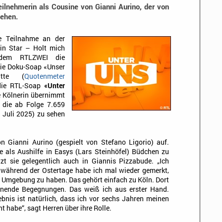
ilnehmerin als Cousine von Gianni Aurino, der von
sehen.
ie Teilnahme an der
ein Star – Holt mich
hdem RTLZWEI die
 die Doku-Soap «Unser
atte (
Quotenmeter
 die RTL-Soap
«Unter
e Kölnerin übernimmt
e, die ab Folge 7.659
. Juli 2025) zu sehen
on Gianni Aurino (gespielt von Stefano Ligorio) auf.
e als Aushilfe in Easys (Lars Steinhöfel) Büdchen zu
tzt sie gelegentlich auch in Giannis Pizzabude. „Ich
während der Ostertage habe ich mal wieder gemerkt,
der Umgebung zu haben. Das gehört einfach zu Köln. Dort
nnende Begegnungen. Das weiß ich aus erster Hand.
bnis ist natürlich, dass ich vor sechs Jahren meinen
 habe“, sagt Herren über ihre Rolle.