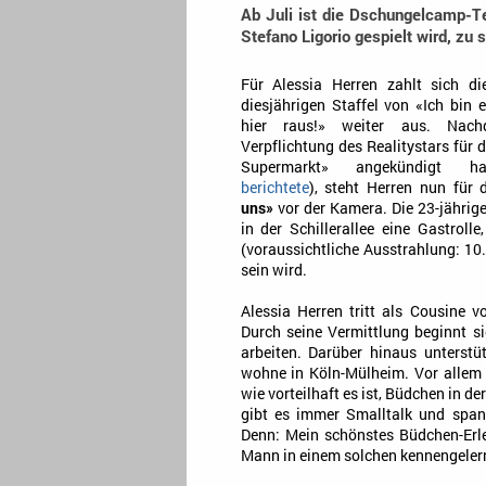
Ab Juli ist die Dschungelcamp-Te
Stefano Ligorio gespielt wird, zu 
Für Alessia Herren zahlt sich d
diesjährigen Staffel von «Ich bin 
hier raus!» weiter aus. Nac
Verpflichtung des Realitystars für
Supermarkt» angekündigt h
berichtete
), steht Herren nun für
uns»
vor der Kamera. Die 23-jährig
in der Schillerallee eine Gastroll
(voraussichtliche Ausstrahlung: 10
sein wird.
Alessia Herren tritt als Cousine v
Durch seine Vermittlung beginnt si
arbeiten. Darüber hinaus unterstü
wohne in Köln-Mülheim. Vor allem 
wie vorteilhaft es ist, Büdchen in 
gibt es immer Smalltalk und spa
Denn: Mein schönstes Büdchen-Erle
Mann in einem solchen kennengelernt