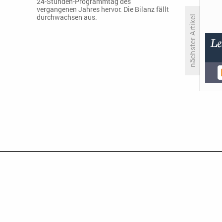
24-Stunden-Programmtag des
vergangenen Jahres hervor. Die Bilanz fällt
durchwachsen aus.
nächster Artikel
DF1 holt «Rachs 5€-Küche»
zurück