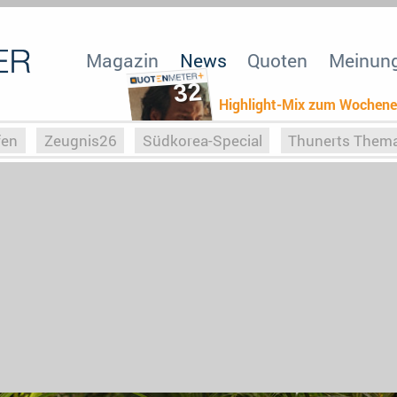
Magazin
News
Quoten
Meinun
32
Highlight-Mix zum Wochen
fen
Zeugnis26
Südkorea-Special
Thunerts Them
r zu Hitler
Die Serientheorie
Faszination Horrorfil
n
Halloweeen
Weihnachts-Special
ZeugUpfronts
Special
Buchclub
Heim-EM
Screenforce25
Po
Buchclub
YouTuber
eSport im TV
Screenforce