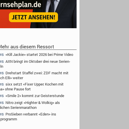
ehr aus diesem Ressort
«Kill Jackie» startet 2026 bei Prime Video
WS
AXN bringt im Oktober drei neue Serien-
WS
ln
Drehstart Staffel zwei: ZDF macht mit
WS
ch Elli» weiter
sixx setzt «Fixer Upper: Kochen mit
WS
a» ohne Pause fort
«Smile 2» kommt zur Geisterstunde
WS
Nitro zeigt «Highter & Wolkig» als
WS
lichen Serienmarathon
ProSieben verbannt «Eden» ins
WS
tprogramm