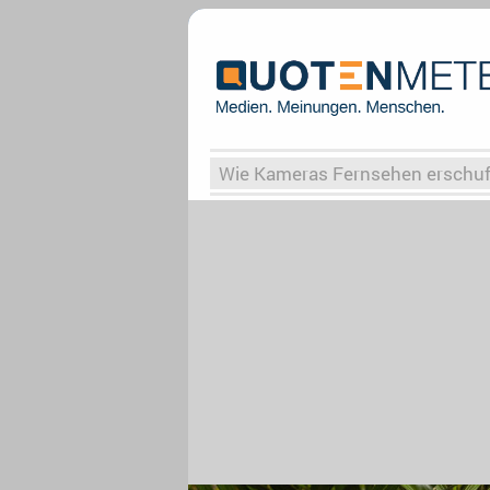
Wie Kameras Fernsehen erschu
Vergessene Serien
Von Weima
Globaler Süden
Das Ende vo
Upfronts25
AktenzeichenXY-
What the Game
Rassismus