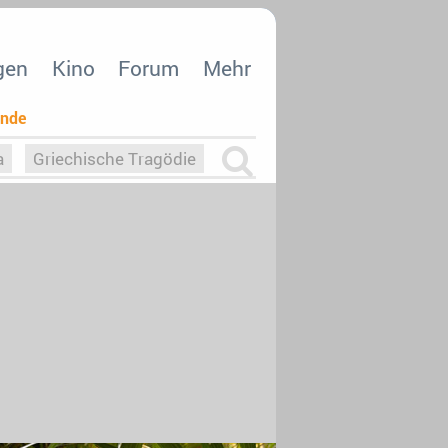
gen
Kino
Forum
Mehr
ende
a
Griechische Tragödie
m
Die Macht der KI
26
nisvergabe
dcast-Reviews
Upfronts21