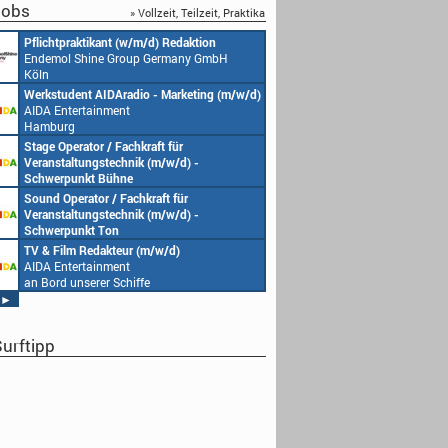
obs
» Vollzeit, Teilzeit, Praktika
htpraktikant (w/m/d) Redaktion
Redakteur (w/m/d) oder Jungred
mol Shine Group Germany GmbH
(w/m/d)
Endemol Shine Group Germany
Köln
tudent AIDAradio - Marketing (m/w/d)
Senior Video Producer/ 1st TV O
Entertainment
(m/w/d)
urg
AIDA Entertainment
an Bord unserer Schiffe
 Operator / Fachkraft für
Studentische Aushilfe (w/m/d) 
staltungstechnik (m/w/d) -
Endemol Shine Group Germany
erpunkt Bühne
Köln
Entertainment
 Operator / Fachkraft für
Redaktionsleitung (w/m/d)
rd unserer Schiffe
staltungstechnik (m/w/d) -
Endemol Shine Group Germany
erpunkt Ton
Köln
Entertainment
Film Redakteur (m/w/d)
Producer (w/m/d)
rd unserer Schiffe
Entertainment
Endemol Shine Group Germany
rd unserer Schiffe
Köln
►
urftipp