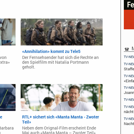
M
»
«Annihilation» kommt zu Tele5
TV-NE
 von
Der Fernsehsender hat sich die Rechte an
extra»
den Spielfilm mit Natalia Portmann
TV-NE
geholt.
Staffe
TV-NE
«Einfa
TV-NE
Joann
TV-NE
TV-NE
nächt
ge
RTL+ sichert sich «Manta Manta - Zwoter
TV-NE
Teil»
Nach
Barbara
Neben dem Orignal-Film erscheint Ende
g
Mai auch «Manta Manta – Zwoter Teil»