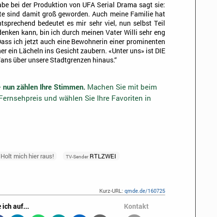
abe bei der Produktion von UFA Serial Drama sagt sie:
Leute sind damit groß geworden. Auch meine Familie hat
sprechend bedeutet es mir sehr viel, nun selbst Teil
h denken kann, bin ich durch meinen Vater Willi sehr eng
Dass ich jetzt auch eine Bewohnerin einer prominenten
er ein Lächeln ins Gesicht zaubern. «Unter uns» ist DIE
 Fans über unsere Stadtgrenzen hinaus.“
– nun zählen Ihre Stimmen.
Machen Sie mit beim
ernsehpreis und wählen Sie Ihre Favoriten in
 Holt mich hier raus!
RTLZWEI
TV-Sender
Kurz-URL:
qmde.de/160725
 ich auf...
Kontakt