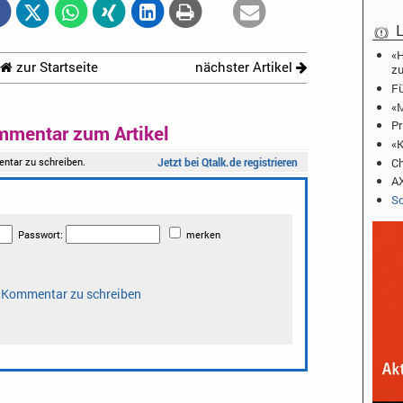
L
«H
zur Startseite
nächster Artikel
zu
Fü
«M
Pr
mmentar zum Artikel
«K
Ch
AX
Sc