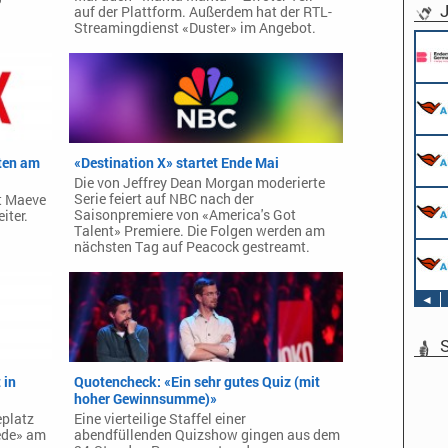
J
auf der Plattform. Außerdem hat der RTL-
Streamingdienst «Duster» im Angebot.
Pflic
Ende
Köln
Werks
AIDA 
Hamb
Stage
ten am
«Destination X» startet Ende Mai
Veran
Schw
Die von Jeffrey Dean Morgan moderierte
AIDA 
Serie feiert auf NBC nach der
Sound
it Maeve
an Bo
Saisonpremiere von «America's Got
Veran
iter.
Talent» Premiere. Die Folgen werden am
Schw
nächsten Tag auf Peacock gestreamt.
AIDA 
TV & 
an Bo
AIDA 
an Bo
◄
S
 in
Quotencheck: «Ein sehr gutes Quiz (mit
hoher Gewinnsumme)»
platz
Eine vierteilige Staffel einer
ede» am
abendfüllenden Quizshow gingen aus dem