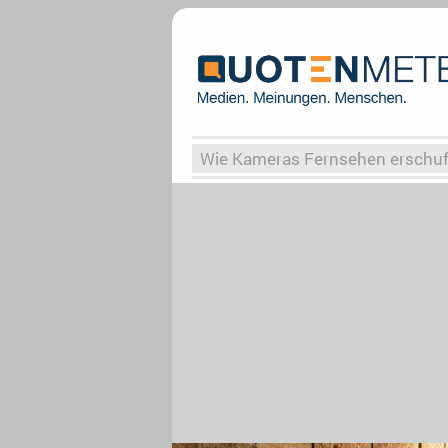
Wie Kameras Fernsehen erschu
Vergessene Serien
Von Weima
Globaler Süden
Das Ende vo
Upfronts25
AktenzeichenXY-
What the Game
Rassismus