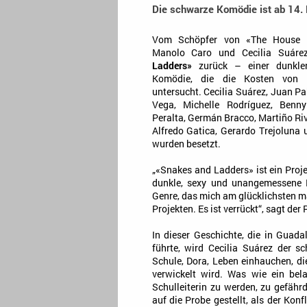
Die schwarze Komödie ist ab 14. 
Vom Schöpfer von «The House o
Manolo Caro und Cecilia Suár
Ladders»
zurück – einer dunkle
Komödie, die die Kosten von
untersucht. Cecilia Suárez, Juan P
Vega, Michelle Rodríguez, Benn
Peralta, Germán Bracco, Martiño Riva
Alfredo Gatica, Gerardo Trejoluna 
wurden besetzt.
„«Snakes and Ladders» ist ein Proje
dunkle, sexy und unangemessene 
Genre, das mich am glücklichsten m
Projekten. Es ist verrückt“, sagt de
In dieser Geschichte, die in Guad
führte, wird Cecilia Suárez der s
Schule, Dora, Leben einhauchen, di
verwickelt wird. Was wie ein bela
Schulleiterin zu werden, zu gefähr
auf die Probe gestellt, als der Kon