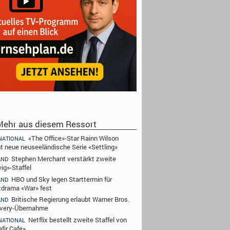
ehr aus diesem Ressort
«The Office»-Star Rainn Wilson
NATIONAL
ht neue neuseeländische Serie «Settling»
Stephen Merchant verstärkt zweite
AND
ig»-Staffel
HBO und Sky legen Starttermin für
AND
zdrama «War» fest
Britische Regierung erlaubt Warner Bros.
AND
very-Übernahme
Netflix bestellt zweite Staffel von
NATIONAL
fir Cafe»