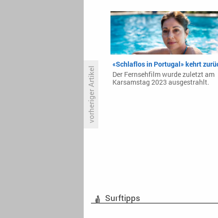
«Schlaflos in Portugal» kehrt zurü
vorheriger Artikel
Der Fernsehfilm wurde zuletzt am
Karsamstag 2023 ausgestrahlt.
‚Es gibt in der Friedensbildung
keine einfachen Antworten‘
Surftipps