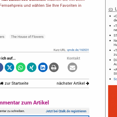
ernsehpreis und wählen Sie Ihre Favoriten in
L
«C
di
«T
ne
ST
ers
The House of Flowers
Ne
Ha
Kurz-URL:
qmde.de/160531
«T
zu
 ich auf...
Kontakt
Di
A
«A
St
Sc
zur Startseite
nächster Artikel
mmentar zum Artikel