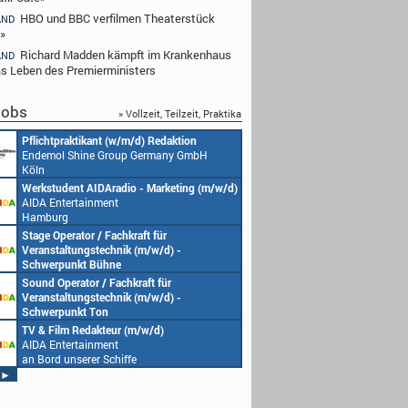
HBO und BBC verfilmen Theaterstück
AND
»
Richard Madden kämpft im Krankenhaus
AND
s Leben des Premierministers
obs
» Vollzeit, Teilzeit, Praktika
Pflichtpraktikant (w/m/d) Redaktion
Endemol Shine Group Germany GmbH
Köln
Werkstudent AIDAradio - Marketing (m/w/d)
AIDA Entertainment
Hamburg
Stage Operator / Fachkraft für
Veranstaltungstechnik (m/w/d) -
Schwerpunkt Bühne
AIDA Entertainment
Sound Operator / Fachkraft für
an Bord unserer Schiffe
Veranstaltungstechnik (m/w/d) -
Schwerpunkt Ton
AIDA Entertainment
TV & Film Redakteur (m/w/d)
an Bord unserer Schiffe
AIDA Entertainment
an Bord unserer Schiffe
►