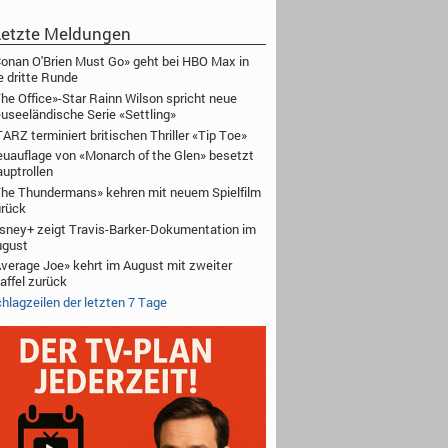
etzte Meldungen
onan O'Brien Must Go» geht bei HBO Max in
e dritte Runde
he Office»-Star Rainn Wilson spricht neue
useeländische Serie «Settling»
ARZ terminiert britischen Thriller «Tip Toe»
uauflage von «Monarch of the Glen» besetzt
uptrollen
he Thundermans» kehren mit neuem Spielfilm
rück
sney+ zeigt Travis-Barker-Dokumentation im
ugust
verage Joe» kehrt im August mit zweiter
affel zurück
hlagzeilen der letzten 7 Tage