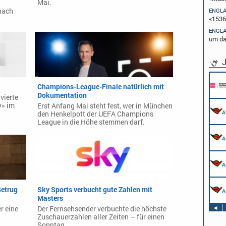
Mai.
nach
ENGL
«1536
ENGL
um da
J
Champions-League-Finale natürlich mit
Dokumentation
vierte
y» im
Erst Anfang Mai steht fest, wer in München
den Henkelpott der UEFA Champions
League in die Höhe stemmen darf.
etrug
Sky Sports verbucht gute Zahlen mit
Masters
◄
r eine
Der Fernsehsender verbuchte die höchste
Zuschauerzahlen aller Zeiten – für einen
Sonntag.