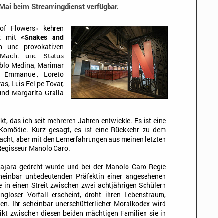
Mai beim Streamingdienst verfügbar.
f Flowers» kehren
ez mit
«Snakes and
n und provokativen
 Macht und Status
ablo Medina, Marimar
y Emmanuel, Loreto
s, Luis Felipe Tovar,
und Margarita Gralia
kt, das ich seit mehreren Jahren entwickle. Es ist eine
Komödie. Kurz gesagt, es ist eine Rückkehr zu dem
acht, aber mit den Lernerfahrungen aus meinen letzten
r Regisseur Manolo Caro.
alajara gedreht wurde und bei der Manolo Caro Regie
cheinbar unbedeutenden Präfektin einer angesehenen
e in einen Streit zwischen zwei achtjährigen Schülern
ngloser Vorfall erscheint, droht ihren Lebenstraum,
den. Ihr scheinbar unerschütterlicher Moralkodex wird
flikt zwischen diesen beiden mächtigen Familien sie in