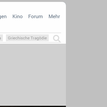
gen
Kino
Forum
Mehr
a
Griechische Tragödie
m
Die Macht der KI
26
nisvergabe
dcast-Reviews
Upfronts21