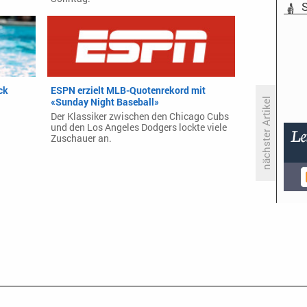
S
ck
ESPN erzielt MLB-Quotenrekord mit
«Sunday Night Baseball»
nächster Artikel
Der Klassiker zwischen den Chicago Cubs
und den Los Angeles Dodgers lockte viele
Zuschauer an.
‘Die Zusammenarbeit mit Peter
Fox war super angenehm und auf
Augenhöhe‘