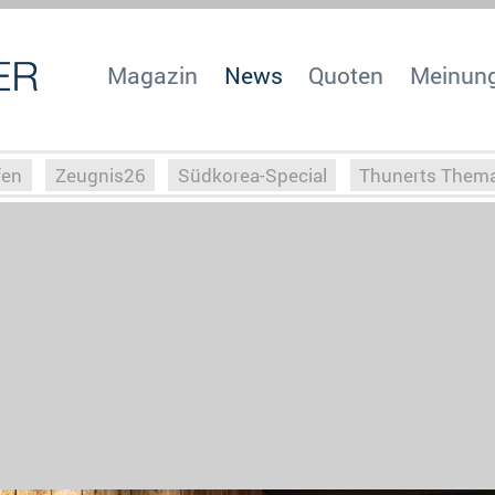
Magazin
News
Quoten
Meinun
fen
Zeugnis26
Südkorea-Special
Thunerts Them
r zu Hitler
Die Serientheorie
Faszination Horrorfil
n
Halloweeen
Weihnachts-Special
ZeugUpfronts
Special
Buchclub
Heim-EM
Screenforce25
Po
Buchclub
YouTuber
eSport im TV
Screenforce