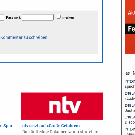
M
INTER
spric
ENGL
«Ludw
ENGL
Justi
ENGL
Disco
»-Spin-
ntv setzt auf «Große Gefahren»
INTER
Die fünfteilige Dokumentation startet im
«Musa