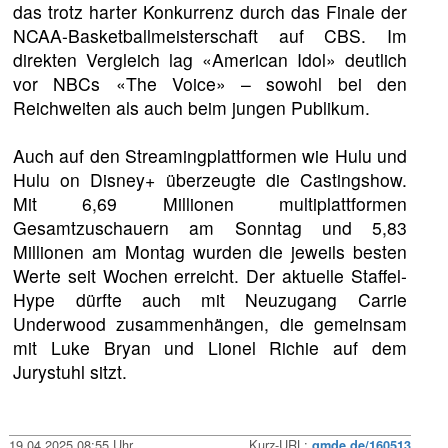
das trotz harter Konkurrenz durch das Finale der
NCAA-Basketballmeisterschaft auf CBS. Im
direkten Vergleich lag «American Idol» deutlich
vor NBCs «The Voice» – sowohl bei den
Reichweiten als auch beim jungen Publikum.
Auch auf den Streamingplattformen wie Hulu und
Hulu on Disney+ überzeugte die Castingshow.
Mit 6,69 Millionen multiplattformen
Gesamtzuschauern am Sonntag und 5,83
Millionen am Montag wurden die jeweils besten
Werte seit Wochen erreicht. Der aktuelle Staffel-
Hype dürfte auch mit Neuzugang Carrie
Underwood zusammenhängen, die gemeinsam
mit Luke Bryan und Lionel Richie auf dem
Jurystuhl sitzt.
19.04.2025 08:55 Uhr
Kurz-URL:
qmde.de/160513