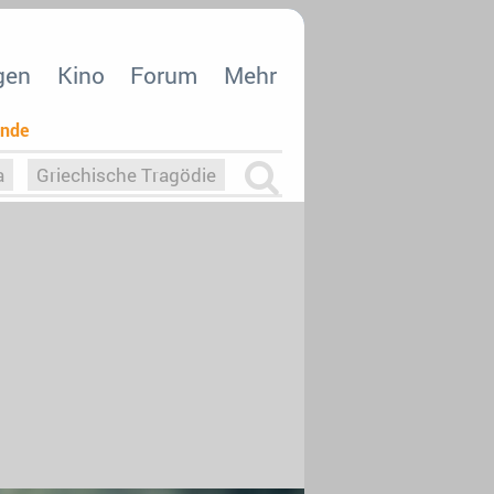
gen
Kino
Forum
Mehr
ende
a
Griechische Tragödie
m
Die Macht der KI
26
nisvergabe
dcast-Reviews
Upfronts21