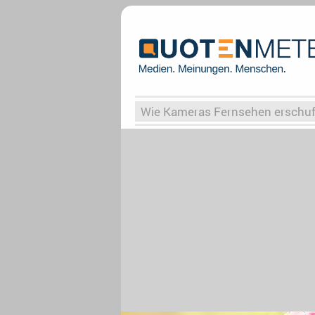
Wie Kameras Fernsehen erschu
Vergessene Serien
Von Weima
Globaler Süden
Das Ende vo
Upfronts25
AktenzeichenXY-
What the Game
Rassismus