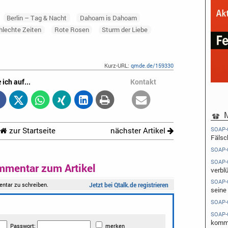
Berlin – Tag & Nacht
Dahoam is Dahoam
hlechte Zeiten
Rote Rosen
Sturm der Liebe
Kurz-URL:
qmde.de/159330
 ich auf...
Kontakt
M
SOAP-
zur Startseite
nächster Artikel
Fälsc
SOAP-
SOAP-
mmentar zum Artikel
verbl
SOAP-
seine 
SOAP-
SOAP-
komme