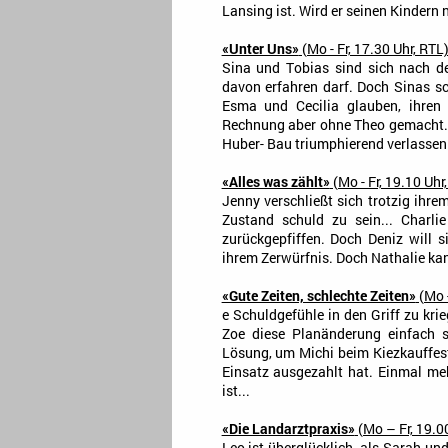
Lansing ist. Wird er seinen Kindern 
«Unter Uns»
(Mo - Fr, 17.30 Uhr, RTL
Sina und Tobias sind sich nach d
davon erfahren darf. Doch Sinas s
Esma und Cecilia glauben, ihren
Rechnung aber ohne Theo gemacht... 
Huber- Bau triumphierend verlassen - 
«Alles was zählt»
(Mo - Fr, 19.10 Uhr
Jenny verschließt sich trotzig ih
Zustand schuld zu sein... Charli
zurückgepfiffen. Doch Deniz will s
ihrem Zerwürfnis. Doch Nathalie kann
«Gute Zeiten, schlechte Zeiten»
(Mo -
e Schuldgefühle in den Griff zu kr
Zoe diese Planänderung einfach s
Lösung, um Michi beim Kiezkauffest 
Einsatz ausgezahlt hat. Einmal me
ist...
«Die Landarztpraxis»
(Mo – Fr, 19.00