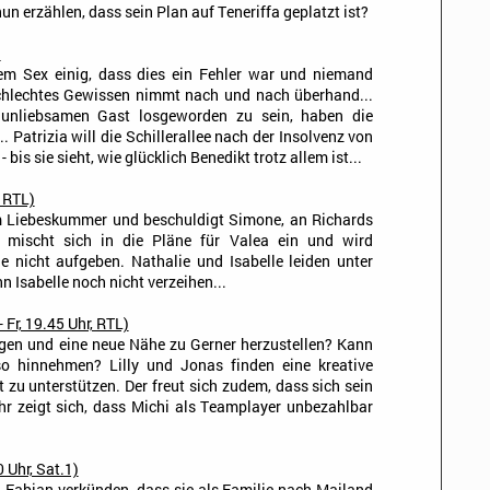
nun erzählen, dass sein Plan auf Teneriffa geplatzt ist?
)
em Sex einig, dass dies ein Fehler war und niemand
chlechtes Gewissen nimmt nach und nach überhand...
 unliebsamen Gast losgeworden zu sein, haben die
Patrizia will die Schillerallee nach der Insolvenz von
bis sie sieht, wie glücklich Benedikt trotz allem ist...
, RTL)
rem Liebeskummer und beschuldigt Simone, an Richards
e mischt sich in die Pläne für Valea ein und wird
ie nicht aufgeben. Nathalie und Isabelle leiden unter
 Isabelle noch nicht verzeihen...
 Fr, 19.45 Uhr, RTL)
iegen und eine neue Nähe zu Gerner herzustellen? Kann
o hinnehmen? Lilly und Jonas finden eine kreative
zu unterstützen. Der freut sich zudem, dass sich sein
hr zeigt sich, dass Michi als Teamplayer unbezahlbar
 Uhr, Sat.1)