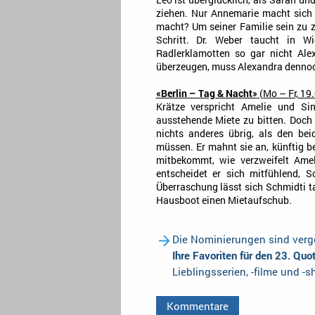
Leo ist überglücklich, als Sarah un
ziehen. Nur Annemarie macht sich
macht? Um seiner Familie sein zu z
Schritt. Dr. Weber taucht in Wi
Radlerklamotten so gar nicht Al
überzeugen, muss Alexandra dennoch
«Berlin – Tag & Nacht»
(Mo – Fr, 19
Krätze verspricht Amelie und Si
ausstehende Miete zu bitten. Doch S
nichts anderes übrig, als den bei
müssen. Er mahnt sie an, künftig b
mitbekommt, wie verzweifelt Amel
entscheidet er sich mitfühlend, 
Überraschung lässt sich Schmidti 
Hausboot einen Mietaufschub.
Die Nominierungen sind verge
Ihre Favoriten für den 23. Qu
Lieblingsserien, -filme und -
Kommentare