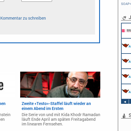
SOAP-
J
◄
nen
Zweite «Testo»-Staffel läuft wieder an
einem Abend im Ersten
S
nstein
Die Serie von und mit Kida Khodr Ramadan
ten
läuft Ende April am späten Freitagabend
im linearen Fernsehen.