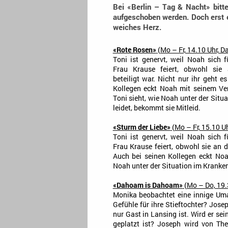
Bei «Berlin – Tag & Nacht» bitt
aufgeschoben werden. Doch erst ei
weiches Herz.
«Rote Rosen»
(Mo – Fr, 14.10 Uhr, Da
Toni ist genervt, weil Noah sich 
Frau Krause feiert, obwohl sie 
beteiligt war. Nicht nur ihr geht e
Kollegen eckt Noah mit seinem Ve
Toni sieht, wie Noah unter der Sit
leidet, bekommt sie Mitleid.
«Sturm der Liebe»
(Mo – Fr, 15.10 Uh
Toni ist genervt, weil Noah sich 
Frau Krause feiert, obwohl sie an di
Auch bei seinen Kollegen eckt Noa
Noah unter der Situation im Kranken
«Dahoam is Dahoam»
(Mo – Do, 19.
Monika beobachtet eine innige U
Gefühle für ihre Stieftochter? Jose
nur Gast in Lansing ist. Wird er se
geplatzt ist? Joseph wird von The