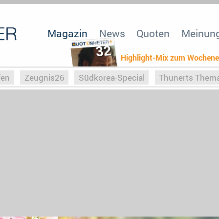
Magazin
News
Quoten
Meinun
32
Highlight-Mix zum Wochen
fen
Zeugnis26
Südkorea-Special
Thunerts Them
r zu Hitler
Die Serientheorie
Faszination Horrorfil
n
Halloweeen
Weihnachts-Special
ZeugUpfronts
Special
Buchclub
Heim-EM
Screenforce25
Po
Buchclub
YouTuber
eSport im TV
Screenforce