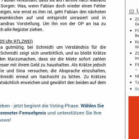
d Fabian verkünden, dass sie als Familie nach Mailand
 Sorgen: Was, wenn Fabian doch wieder einen Fehler
L
eigen, wie ernst es ihm ist, geht Fabian den nächsten
esenkirchen auf und entspricht unrasiert und in
ZD
exandras Vorstellung. Um ihn von der OP an Isa zu
Ge
 alle Register ziehen.
FO
Be
.05 Uhr, RTLZWEI)
Rü
W
na gutmütig, bei Schmidti um Verständnis für die
ZD
chmidti zeigt sich unerbittlich, und so bleibt Krätze
im
den klarzumachen, dass sie die Miete sofort zahlen
Fi
esser mit ihrem Geld zu haushalten. Als Krätze jedoch
– 
ie und Sina versuchen, die Absprache einzuhalten,
NB
Schmidti erneut um Nachsicht zu bitten. Zu Krätzes
Ta
tatsächlich erweichen und gewährt den beiden auf dem
Sc
ben - jetzt beginnt die Voting-Phase.
Wählen Sie
otenmeter-Fernsehpreis
und unterstützen Sie Ihre
shows!