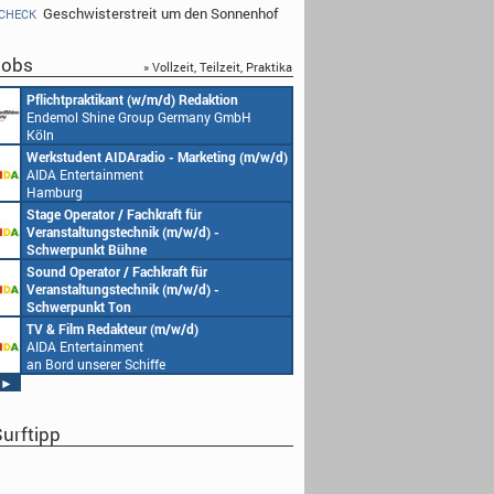
Geschwisterstreit um den Sonnenhof
CHECK
obs
» Vollzeit, Teilzeit, Praktika
Pflichtpraktikant (w/m/d) Redaktion
Endemol Shine Group Germany GmbH
Köln
Werkstudent AIDAradio - Marketing (m/w/d)
AIDA Entertainment
Hamburg
Stage Operator / Fachkraft für
Veranstaltungstechnik (m/w/d) -
Schwerpunkt Bühne
AIDA Entertainment
Sound Operator / Fachkraft für
an Bord unserer Schiffe
Veranstaltungstechnik (m/w/d) -
Schwerpunkt Ton
AIDA Entertainment
TV & Film Redakteur (m/w/d)
an Bord unserer Schiffe
AIDA Entertainment
an Bord unserer Schiffe
►
urftipp