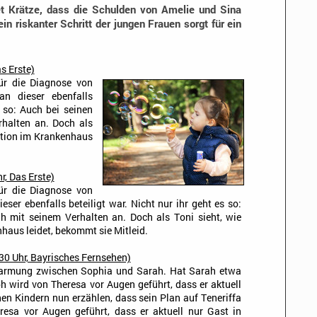
et Krätze, dass die Schulden von Amelie und Sina
n riskanter Schritt der jungen Frauen sorgt für ein
s Erste)
für die Diagnose von
an dieser ebenfalls
s so: Auch bei seinen
rhalten an. Doch als
uation im Krankenhaus
r, Das Erste)
für die Diagnose von
eser ebenfalls beteiligt war. Nicht nur ihr geht es so:
h mit seinem Verhalten an. Doch als Toni sieht, wie
haus leidet, bekommt sie Mitleid.
30 Uhr, Bayrisches Fernsehen)
marmung zwischen Sophia und Sarah. Hat Sarah etwa
ph wird von Theresa vor Augen geführt, dass er aktuell
inen Kindern nun erzählen, dass sein Plan auf Teneriffa
resa vor Augen geführt, dass er aktuell nur Gast in