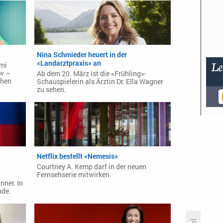
Nina Schmieder heuert in der
«Landarztpraxis» an
imi
ow –
Ab dem 20. März ist die «Frühling»-
chen
Schauspielerin als Ärztin Dr. Ella Wagner
zu sehen.
Netflix bestellt «Nemesis»
Courtney A. Kemp darf in der neuen
Fernsehserie mitwirken.
nner. In
nde.