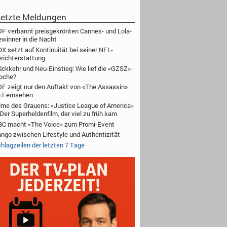
etzte Meldungen
F verbannt preisgekrönten Cannes- und Lola-
winner in die Nacht
X setzt auf Kontinuität bei seiner NFL-
richterstattung
ckkehr und Neu-Einstieg: Wie lief die «GZSZ»-
oche?
F zeigt nur den Auftakt von «The Assassin»
 Fernsehen
lme des Grauens: «Justice League of America»
Der Superheldenfilm, der viel zu früh kam
C macht «The Voice» zum Promi-Event
ngo zwischen Lifestyle und Authentizität
hlagzeilen der letzten 7 Tage