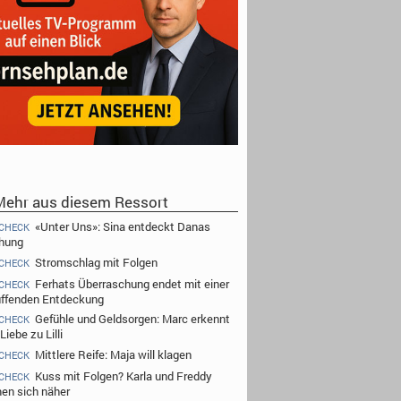
ehr aus diesem Ressort
«Unter Uns»: Sina entdeckt Danas
CHECK
hung
Stromschlag mit Folgen
CHECK
Ferhats Überraschung endet mit einer
CHECK
üffenden Entdeckung
Gefühle und Geldsorgen: Marc erkennt
CHECK
Liebe zu Lilli
Mittlere Reife: Maja will klagen
CHECK
Kuss mit Folgen? Karla und Freddy
CHECK
n sich näher