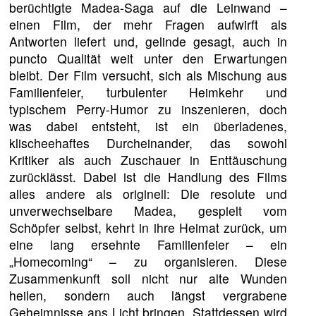
berüchtigte Madea-Saga auf die Leinwand –
einen Film, der mehr Fragen aufwirft als
Antworten liefert und, gelinde gesagt, auch in
puncto Qualität weit unter den Erwartungen
bleibt. Der Film versucht, sich als Mischung aus
Familienfeier, turbulenter Heimkehr und
typischem Perry-Humor zu inszenieren, doch
was dabei entsteht, ist ein überladenes,
klischeehaftes Durcheinander, das sowohl
Kritiker als auch Zuschauer in Enttäuschung
zurücklässt. Dabei ist die Handlung des Films
alles andere als originell: Die resolute und
unverwechselbare Madea, gespielt vom
Schöpfer selbst, kehrt in ihre Heimat zurück, um
eine lang ersehnte Familienfeier – ein
„Homecoming“ – zu organisieren. Diese
Zusammenkunft soll nicht nur alte Wunden
heilen, sondern auch längst vergrabene
Geheimnisse ans Licht bringen. Stattdessen wird