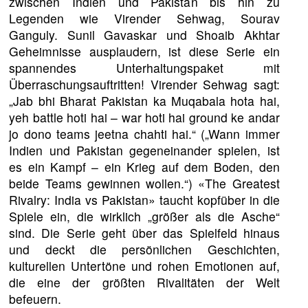
zwischen Indien und Pakistan bis hin zu
Legenden wie Virender Sehwag, Sourav
Ganguly. Sunil Gavaskar und Shoaib Akhtar
Geheimnisse ausplaudern, ist diese Serie ein
spannendes Unterhaltungspaket mit
Überraschungsauftritten! Virender Sehwag sagt:
„Jab bhi Bharat Pakistan ka Muqabala hota hai,
yeh battle hoti hai – war hoti hai ground ke andar
jo dono teams jeetna chahti hai.“ („Wann immer
Indien und Pakistan gegeneinander spielen, ist
es ein Kampf – ein Krieg auf dem Boden, den
beide Teams gewinnen wollen.“) «The Greatest
Rivalry: India vs Pakistan» taucht kopfüber in die
Spiele ein, die wirklich „größer als die Asche“
sind. Die Serie geht über das Spielfeld hinaus
und deckt die persönlichen Geschichten,
kulturellen Untertöne und rohen Emotionen auf,
die eine der größten Rivalitäten der Welt
befeuern.