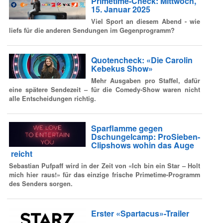
Primetime-Check: Mittwoch,
15. Januar 2025
Viel Sport an diesem Abend - wie
liefs für die anderen Sendungen im Gegenprogramm?
Quotencheck: «Die Carolin
Kebekus Show»
Mehr Ausgaben pro Staffel, dafür
eine spätere Sendezeit – für die Comedy-Show waren nicht
alle Entscheidungen richtig.
Sparflamme gegen
Dschungelcamp: ProSieben-
Clipshows wohin das Auge
reicht
Sebastian Pufpaff wird in der Zeit von «Ich bin ein Star – Holt
mich hier raus!» für das einzige frische Primetime-Programm
des Senders sorgen.
Erster «Spartacus»-Trailer