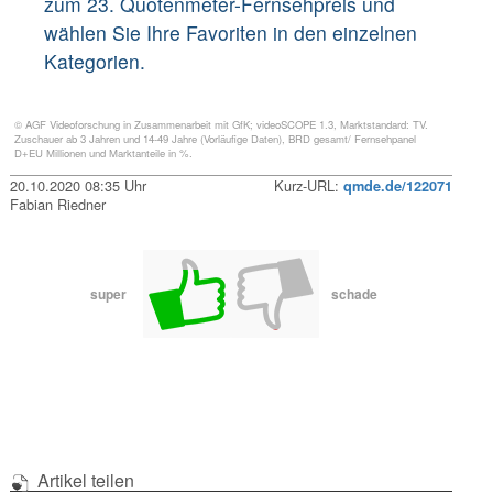
zum 23. Quotenmeter-Fernsehpreis und
wählen Sie Ihre Favoriten in den einzelnen
Kategorien.
© AGF Videoforschung in Zusammenarbeit mit GfK; videoSCOPE 1.3, Marktstandard: TV.
Zuschauer ab 3 Jahren und 14-49 Jahre (Vorläufige Daten), BRD gesamt/ Fernsehpanel
D+EU Millionen und Marktanteile in %.
20.10.2020 08:35 Uhr
Kurz-URL:
qmde.de/122071
Fabian Riedner
super
schade
Artikel teilen