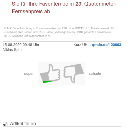
Sie für Ihre Favoriten beim 23. Quotenmeter-
Fernsehpreis ab.
© AGF Videoforschung in Zusammenarbeit mit GfK; videoSCOPE 1.3, Marktstandard: TV.
Zuschauer ab 3 Jahren und 14-49 Jahre (Vorläufige Daten), BRD gesamt/ Fernsehpanel
D+EU Millionen und Marktanteile in %.
15.08.2020 09:48 Uhr
Kurz-URL:
qmde.de/120663
Niklas Spitz
super
schade
Artikel teilen