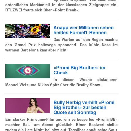
ordentlichen Marktanteil in der klassischen Zielgruppe ein.
RTLZWEI freute sich über «Point Break».
Knapp vier Millionen sehen
heißes Formel1-Rennen
Das Warten auf den Regen machte
den Grand Prix halbwegs spannend. Das kühle Nass im
warmen Barcelona kam aber nicht.
«Promi Big Brother» im
Check
In dieser Woche diskutieren
Manuel Weis und Niklas Spitz über die Reality-Show.
Bully Herbig verhilft «Promi
Big Brother» zur besten
Quote seit Sonntag
Ein starker Primetime-Film und ein verbessertes «Promi BB»
machten Sat.1 am Abend glücklich. Einen Bestwert stellte
zudem die Late Night bei sixx auf. Tagsüber enttäuschte Sat.1