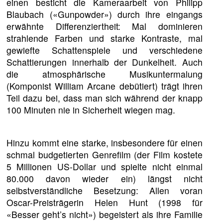
einen besticht die Kameraarbeit von Philipp
Blaubach («Gunpowder») durch ihre eingangs
erwähnte Differenziertheit: Mal dominieren
strahlende Farben und starke Kontraste, mal
gewiefte Schattenspiele und verschiedene
Schattierungen innerhalb der Dunkelheit. Auch
die atmosphärische Musikuntermalung
(Komponist William Arcane debütiert) trägt ihren
Teil dazu bei, dass man sich während der knapp
100 Minuten nie in Sicherheit wiegen mag.
Hinzu kommt eine starke, insbesondere für einen
schmal budgetierten Genrefilm (der Film kostete
5 Millionen US-Dollar und spielte nicht einmal
80.000 davon wieder ein) längst nicht
selbstverständliche Besetzung: Allen voran
Oscar-Preisträgerin Helen Hunt (1998 für
«Besser geht’s nicht») begeistert als ihre Familie