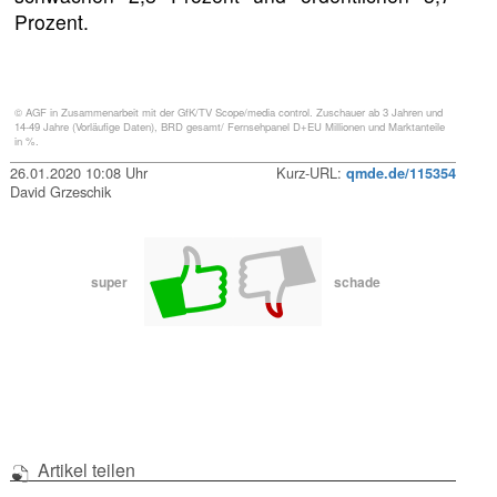
Prozent.
© AGF in Zusammenarbeit mit der GfK/TV Scope/media control. Zuschauer ab 3 Jahren und
14-49 Jahre (Vorläufige Daten), BRD gesamt/ Fernsehpanel D+EU Millionen und Marktanteile
in %.
26.01.2020 10:08 Uhr
Kurz-URL:
qmde.de/115354
David Grzeschik
super
schade
Artikel teilen