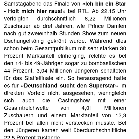
Samstagabend das Finale von
«Ich bin ein Star
- Holt mich hier raus!»
bei RTL. Ab 22.15 Uhr
verfolgten durchschnittlich 6,22 Millionen
Zuschauer ab drei Jahren, wie Prince Damien
nach gut zweieinhalb Stunden Show zum neuen
Dschungelkönig gekrönt wurde. Während dies
schon beim Gesamtpublikum mit sehr starken 30
Prozent Marktanteil einherging, reichte es bei
den 14- bis 49-Jährigen sogar zu bombastischen
44 Prozent. 3,04 Millionen Jüngeren schalteten
für das Staffelfinale ein. So herausragend hatte
es für
«Deutschland sucht den Superstar»
im
direkten Vorfeld nicht ausgesehen, wenngleich
sich auch die Castingshow mit einer
Gesamtreichweite von 4,01 Millionen
Zuschauern und einem Marktanteil von 13,3
Prozent bei allen nicht verstecken musste. Bei
den Jüngeren kamen weit überdurchschnittliche
22,5 Prozent zustande.