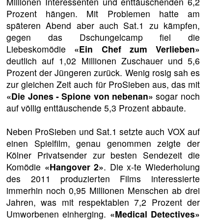
Millionen Interessenten und enttäuschenden 6,2
Prozent hängen. Mit Problemen hatte am
späteren Abend aber auch Sat.1 zu kämpfen,
gegen das Dschungelcamp fiel die
Liebeskomödie
«Ein Chef zum Verlieben»
deutlich auf 1,02 Millionen Zuschauer und 5,6
Prozent der Jüngeren zurück. Wenig rosig sah es
zur gleichen Zeit auch für ProSieben aus, das mit
«Die Jones - Spione von nebenan»
sogar noch
auf völlig enttäuschende 5,3 Prozent abbaute.
Neben ProSieben und Sat.1 setzte auch VOX auf
einen Spielfilm, genau genommen zeigte der
Kölner Privatsender zur besten Sendezeit die
Komödie
«Hangover 2»
. Die x-te Wiederholung
des 2011 produzierten Films interessierte
immerhin noch 0,95 Millionen Menschen ab drei
Jahren, was mit respektablen 7,2 Prozent der
Umworbenen einherging.
«Medical Detectives»