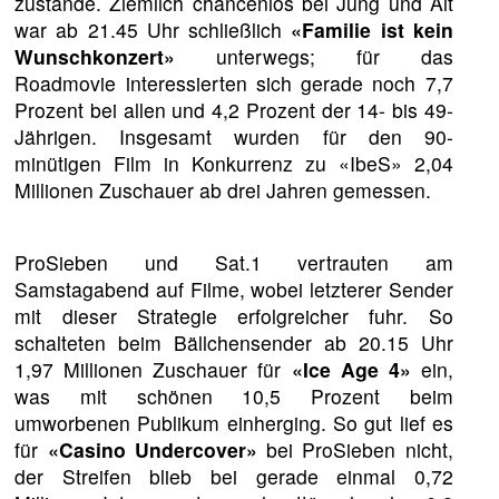
zustande. Ziemlich chancenlos bei Jung und Alt
war ab 21.45 Uhr schließlich
«Familie ist kein
Wunschkonzert»
unterwegs; für das
Roadmovie interessierten sich gerade noch 7,7
Prozent bei allen und 4,2 Prozent der 14- bis 49-
Jährigen. Insgesamt wurden für den 90-
minütigen Film in Konkurrenz zu «IbeS» 2,04
Millionen Zuschauer ab drei Jahren gemessen.
ProSieben und Sat.1 vertrauten am
Samstagabend auf Filme, wobei letzterer Sender
mit dieser Strategie erfolgreicher fuhr. So
schalteten beim Bällchensender ab 20.15 Uhr
1,97 Millionen Zuschauer für
«Ice Age 4»
ein,
was mit schönen 10,5 Prozent beim
umworbenen Publikum einherging. So gut lief es
für
«Casino Undercover»
bei ProSieben nicht,
der Streifen blieb bei gerade einmal 0,72