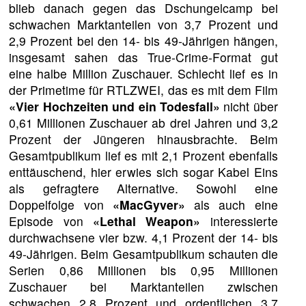
blieb danach gegen das Dschungelcamp bei
schwachen Marktanteilen von 3,7 Prozent und
2,9 Prozent bei den 14- bis 49-Jährigen hängen,
insgesamt sahen das True-Crime-Format gut
eine halbe Million Zuschauer. Schlecht lief es in
der Primetime für RTLZWEI, das es mit dem Film
«Vier Hochzeiten und ein Todesfall»
nicht über
0,61 Millionen Zuschauer ab drei Jahren und 3,2
Prozent der Jüngeren hinausbrachte. Beim
Gesamtpublikum lief es mit 2,1 Prozent ebenfalls
enttäuschend, hier erwies sich sogar Kabel Eins
als gefragtere Alternative. Sowohl eine
Doppelfolge von
«MacGyver»
als auch eine
Episode von
«Lethal Weapon»
interessierte
durchwachsene vier bzw. 4,1 Prozent der 14- bis
49-Jährigen. Beim Gesamtpublikum schauten die
Serien 0,86 Millionen bis 0,95 Millionen
Zuschauer bei Marktanteilen zwischen
schwachen 2,8 Prozent und ordentlichen 3,7