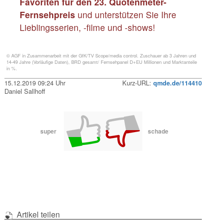
Favoriten für den 23. Quotenmeter-
Fernsehpreis
und unterstützen Sie Ihre
Lieblingsserien, -filme und -shows!
© AGF in Zusammenarbeit mit der GfK/TV Scope/media control. Zuschauer ab 3 Jahren und
14-49 Jahre (Vorläufige Daten), BRD gesamt/ Fernsehpanel D+EU Millionen und Marktanteile
in %.
15.12.2019 09:24 Uhr
Kurz-URL:
qmde.de/114410
Daniel Sallhoff
super
schade
Artikel teilen