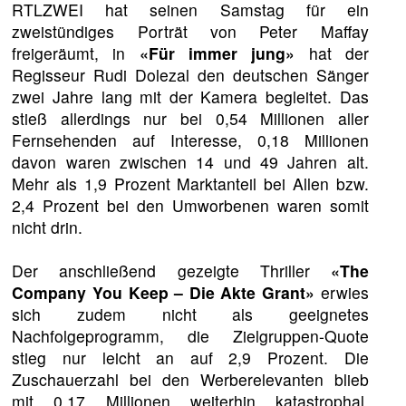
RTLZWEI hat seinen Samstag für ein
zweistündiges Porträt von Peter Maffay
freigeräumt, in
«Für immer jung»
hat der
Regisseur Rudi Dolezal den deutschen Sänger
zwei Jahre lang mit der Kamera begleitet. Das
stieß allerdings nur bei 0,54 Millionen aller
Fernsehenden auf Interesse, 0,18 Millionen
davon waren zwischen 14 und 49 Jahren alt.
Mehr als 1,9 Prozent Marktanteil bei Allen bzw.
2,4 Prozent bei den Umworbenen waren somit
nicht drin.
Der anschließend gezeigte Thriller
«The
Company You Keep – Die Akte Grant»
erwies
sich zudem nicht als geeignetes
Nachfolgeprogramm, die Zielgruppen-Quote
stieg nur leicht an auf 2,9 Prozent. Die
Zuschauerzahl bei den Werberelevanten blieb
mit 0,17 Millionen weiterhin katastrophal,