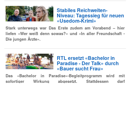
Stabiles Reichweiten-
Niveau: Tagessieg für neuen
«Usedom-Krimi»
Stark unterwegs war Das Erste zudem am Vorabend – hier
liefen «Wer weiß denn sowas?» und «In aller Freundschaft -
Die jungen Ärzte».
RTL ersetzt «Bachelor in
Paradise - Der Talk» durch
«Bauer sucht Frau»
Das «Bachelor in Paradise»-Begleitprogramm wird mit
sofortiger Wirkung abgesetzt. Stattdessen darf
dienstagsabends Inka Bause mit ihren Bauern ran.