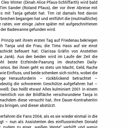
h Cleo Winter (Dinah Alice Pfaus-Schliffarth) wird bald
Tim Sander (Roland Pfaus), der vor ihrer Abreise mit
is mit Tanja gehabt hat. Tim ist damals fest davon
erbrechen begangen hat und entführt die (mutmaßliche)
e raten, wer einige Jahre später mit aufgeschnittenen
in der Badewanne gefunden wird.
 Prinzip seit ihrem ersten Tag auf Friedenau bekriegen
ch Tanja und die Frau, die Tims Hass auf sie einst
schickt befeuert hat: Clarissa Gräfin von Anstetten
sa Jank). Aus den beiden wird im Laufe der Zeit die
hl beste Erzfeinde-Paarung im deutschen Daily-
smos. Bei ihnen geht es stets um Macht, Geld, Rache
wie Einfluss, und beide schenken sich nichts, wobei die
nge Herausforderin – rückblickend betrachtet –
ndeutig die schwereren Geschütze aufgefahren hat –
weiß: Das heißt etwas! Alles kulminiert 2001 in einem
meintlich von der Bildfläche verschwundene Tanja in
z nachdem diese versucht hat, ihre Dauer-Kontrahentin
zu bringen, und dieser abstürzt.
erfahren die Fans 2004, als es sie wieder einmal in die
t – nun als Assistenten des einflussreichen Donald
r zudem zu einer „weißen Weste“ verhilft und wenig