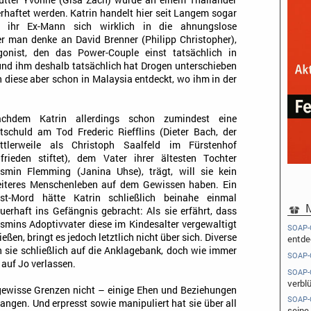
utter Yvonne (Gisa Zach) würde an einem Thailänder
haftet werden. Katrin handelt hier seit Langem sogar
a ihr Ex-Mann sich wirklich in die ahnungslose
er man denke an David Brenner (Philipp Christopher),
agonist, den das Power-Couple einst tatsächlich in
 und ihm deshalb tatsächlich hat Drogen unterschieben
 diese aber schon in Malaysia entdeckt, wo ihm in der
chdem Katrin allerdings schon zumindest eine
tschuld am Tod Frederic Riefflins (Dieter Bach, der
ttlerweile als Christoph Saalfeld im Fürstenhof
frieden stiftet), dem Vater ihrer ältesten Tochter
smin Flemming (Janina Uhse), trägt, will sie kein
iteres Menschenleben auf dem Gewissen haben. Ein
st-Mord hätte Katrin schließlich beinahe einmal
M
uerhaft ins Gefängnis gebracht: Als sie erfährt, dass
smins Adoptivvater diese im Kindesalter vergewaltigt
SOAP-
hießen, bringt es jedoch letztlich nicht über sich. Diverse
entde
 sie schließlich auf die Anklagebank, doch wie immer
SOAP-
 auf Jo verlassen.
SOAP-
verbl
 gewisse Grenzen nicht – einige Ehen und Beziehungen
SOAP-
gangen. Und erpresst sowie manipuliert hat sie über all
seine 