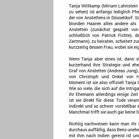
Tanja Wittkamp (Miriam Lahnstein 
zu sehen) ist anfangs lediglich Pf
der von Anstettens in Düsseldorf. Sc
blonden Haaren alles andere als 
Anstetten (zunächst gespielt v
schließlich von Patrick Fichte),
Zartmann), zu heiraten, scheitert zu
kurzzeitig dessen Frau, wobei sie ei
Wenn Tanja aber eines ist, dann st
kurzerhand ihre Strategie und ehe
Graf von Anstetten (Andreas Jung),
von Christoph und Onkel von H
Moment ist sie also offiziell Tanja 
Wie so viele, die sich auf die Intriga
ihr Ehemann allerdings einige Ze
ist sie direkt für diese Tode vera
indirekt und so schwer vorstellbar
Manchmal trifft sie auch gar keine 
Richtig nachweisen kann man ihr 
durchaus auffällig, dass Bens uneh
mit ihm nach Indien gereist ist un