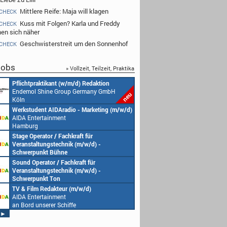
Mittlere Reife: Maja will klagen
CHECK
Kuss mit Folgen? Karla und Freddy
CHECK
n sich näher
Geschwisterstreit um den Sonnenhof
CHECK
obs
» Vollzeit, Teilzeit, Praktika
Redakteur (w/m/d) oder Jungredakteur
Produktionsassistenz 
(w/m/d)
Endemol Shine Group
Endemol Shine Group Germany GmbH
Köln
Köln
Senior Video Producer/ 1st TV Operator
1. Aufnahmeleitung (m
(m/w/d)
Endemol Shine Group
AIDA Entertainment
Köln
an Bord unserer Schiffe
Studentische Aushilfe (w/m/d) – YouTube
Requisiteur (m/w/d)
Endemol Shine Group Germany GmbH
Home Shopping Euro
Köln
München
Redaktionsleitung (w/m/d)
DoP – Director of Pho
Endemol Shine Group Germany GmbH
Production (m/w/d)
Köln
Home Shopping Euro
München
Producer (w/m/d)
Redaktionsassistenz (
Endemol Shine Group Germany GmbH
Endemol Shine Group
Köln
Köln
►