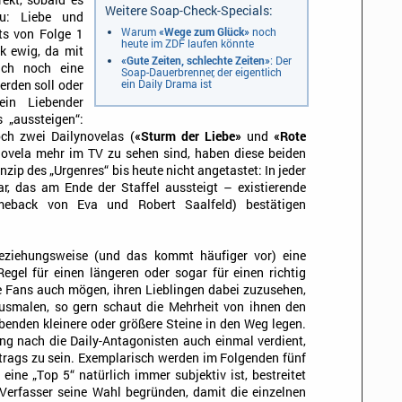
rekt, sobald es
Weitere Soap-Check-Specials:
u: Liebe und
Warum
«Wege zum Glück»
noch
ets von Folge 1
heute im ZDF laufen könnte
k ewig, da mit
«Gute Zeiten, schlechte Zeiten»
: Der
lich noch eine
Soap-Dauerbrenner, der eigentlich
ein Daily Drama ist
erden soll oder
ein Liebender
 „aussteigen“:
ch zwei Dailynovelas (
«Sturm der Liebe»
und
«Rote
enovela mehr im TV zu sehen sind, haben diese beiden
zip des „Urgenres“ bis heute nicht angetastet: In jeder
ar, das am Ende der Staffel aussteigt – existierende
eback von Eva und Robert Saalfeld) bestätigen
 beziehungsweise (und das kommt häufiger vor) eine
egel für einen längeren oder sogar für einen richtig
e Fans auch mögen, ihren Lieblingen dabei zuzusehen,
ausmalen, so gern schaut die Mehrheit von ihnen den
ebenden kleinere oder größere Steine in den Weg legen.
ng nach die Daily-Antagonisten auch einmal verdient,
itrags zu sein. Exemplarisch werden im Folgenden fünf
eine „Top 5“ natürlich immer subjektiv ist, bestreitet
Verfasser seine Wahl begründen, damit die einzelnen