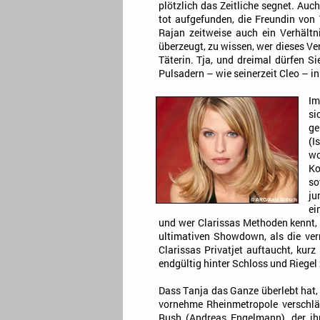
plötzlich das Zeitliche segnet. Auc
tot aufgefunden, die Freundin von 
Rajan zeitweise auch ein Verhältn
überzeugt, zu wissen, wer dieses V
Täterin. Tja, und dreimal dürfen Si
Pulsadern – wie seinerzeit Cleo – 
Im
si
ge
(I
wo
Ko
so
ju
ei
und wer Clarissas Methoden kennt, 
ultimativen Showdown, als die ver
Clarissas Privatjet auftaucht, kur
endgültig hinter Schloss und Riegel 
Dass Tanja das Ganze überlebt hat, 
vornehme Rheinmetropole verschläg
Rush (Andreas Engelmann), der ih