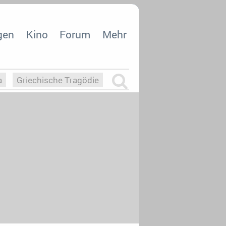
gen
Kino
Forum
Mehr
a
Griechische Tragödie
m
Die Macht der KI
26
nisvergabe
dcast-Reviews
Upfronts21