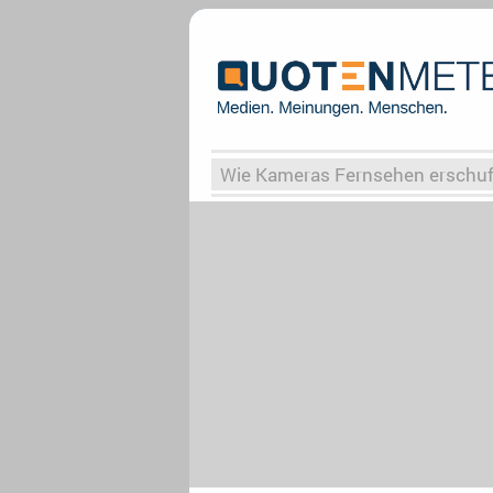
Wie Kameras Fernsehen erschu
Vergessene Serien
Von Weima
Globaler Süden
Das Ende vo
Upfronts25
AktenzeichenXY-
What the Game
Rassismus