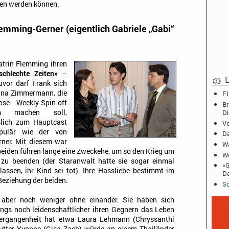
en werden können.
emming-Gerner (eigentlich Gabriele „Gabi“
atrin Flemming ihren
schlechte Zeiten»
–
L
uvor darf Frank sich
Tina Zimmermann, die
FI
se Weekly-Spin-off
Br
D
 machen soll,
eßlich zum Hauptcast
Ve
opulär wie der von
Da
rner. Mit diesem war
Wa
e beiden führen lange eine Zweckehe, um so den Krieg um
We
zu beenden (der Staranwalt hatte sie sogar einmal
«G
assen, ihr Kind sei tot). Ihre Hassliebe bestimmt im
D
 Beziehung der beiden.
Sc
, aber noch weniger ohne einander. Sie haben sich
dings noch leidenschaftlicher ihren Gegnern das Leben
Vergangenheit hat etwa Laura Lehmann (Chryssanthi