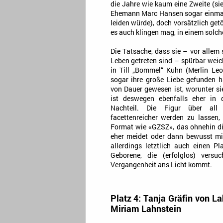
die Jahre wie kaum eine Zweite (si
Ehemann Marc Hansen sogar einmal 
leiden würde), doch vorsätzlich get
es auch klingen mag, in einem solch
Die Tatsache, dass sie – vor allem s
Leben getreten sind – spürbar weic
in Till „Bommel“ Kuhn (Merlin Leo
sogar ihre große Liebe gefunden ha
von Dauer gewesen ist, worunter sie
ist deswegen ebenfalls eher in 
Nachteil. Die Figur über al
facettenreicher werden zu lassen
Format wie «GZSZ», das ohnehin d
eher meidet oder dann bewusst mit
allerdings letztlich auch einen P
Geborene, die (erfolglos) vers
Vergangenheit ans Licht kommt.
Platz 4: Tanja Gräfin von L
Miriam Lahnstein