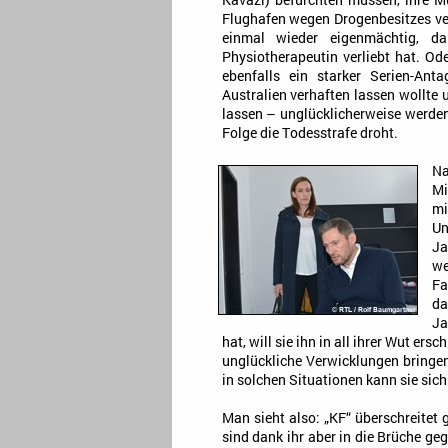
Kavazi) befürchten müssen, ihre M
Flughafen wegen Drogenbesitzes ver
einmal wieder eigenmächtig, d
Physiotherapeutin verliebt hat. Od
ebenfalls ein starker Serien-Ant
Australien verhaften lassen wollte
lassen – unglücklicherweise werden
Folge die Todesstrafe droht.
Na
Mi
mi
Un
Ja
we
Fa
da
Ja
hat, will sie ihn in all ihrer Wut ersc
unglückliche Verwicklungen bringen
in solchen Situationen kann sie sich
Man sieht also: „KF“ überschreitet
sind dank ihr aber in die Brüche ge