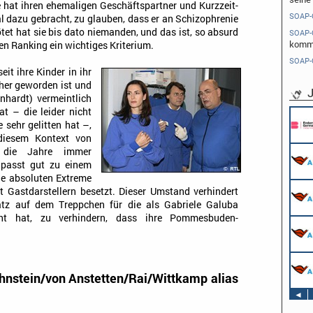
e hat ihren ehemaligen Geschäftspartner und Kurzzeit-
SOAP-
dazu gebracht, zu glauben, dass er an Schizophrenie
ötet hat sie bis dato niemanden, und das ist, so absurd
SOAP-
komme
en Ranking ein wichtiges Kriterium.
SOAP-
eit ihre Kinder in ihr
her geworden ist und
J
nhardt) vermeintlich
t – die leider nicht
Pflichtpraktikant (w/m/d) Redaktion
 sehr gelitten hat –,
Endemol Shine Group Germany GmbH
Köln
diesem Kontext von
l die Jahre immer
Werkstudent AIDAradio - Marketing (m/w/d)
AIDA Entertainment
, passt gut zu einem
Hamburg
ie absoluten Extreme
Stage Operator / Fachkraft für
 Gastdarstellern besetzt. Dieser Umstand verhindert
Veranstaltungstechnik (m/w/d) -
latz auf dem Treppchen für die als Gabriele Galuba
Schwerpunkt Bühne
ucht hat, zu verhindern, dass ihre Pommesbuden-
AIDA Entertainment
Sound Operator / Fachkraft für
an Bord unserer Schiffe
Veranstaltungstechnik (m/w/d) -
Schwerpunkt Ton
AIDA Entertainment
TV & Film Redakteur (m/w/d)
an Bord unserer Schiffe
AIDA Entertainment
ahnstein/von Anstetten/Rai/Wittkamp alias
an Bord unserer Schiffe
◄