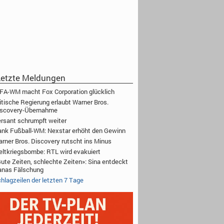
etzte Meldungen
FA-WM macht Fox Corporation glücklich
itische Regierung erlaubt Warner Bros.
iscovery-Übernahme
rsant schrumpft weiter
nk Fußball-WM: Nexstar erhöht den Gewinn
rner Bros. Discovery rutscht ins Minus
ltkriegsbombe: RTL wird evakuiert
ute Zeiten, schlechte Zeiten»: Sina entdeckt
anas Fälschung
hlagzeilen der letzten 7 Tage