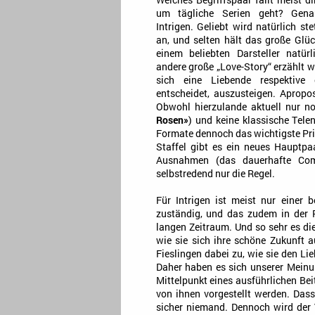
Welches Begriffspaar fällt meist di
um tägliche Serien geht? Gena
Intrigen. Geliebt wird natürlich st
an, und selten hält das große Glüc
einem beliebten Darsteller natür
andere große „Love-Story“ erzählt w
sich eine Liebende respektive 
entscheidet, auszusteigen. Apropos
Obwohl hierzulande aktuell nur no
Rosen»
) und keine klassische Tel
Formate dennoch das wichtigste Prin
Staffel gibt es ein neues Hauptpa
Ausnahmen (das dauerhafte Com
selbstredend nur die Regel.
Für Intrigen ist meist nur einer
zuständig, und das zudem in der R
langen Zeitraum. Und so sehr es di
wie sie sich ihre schöne Zukunft 
Fieslingen dabei zu, wie sie den Li
Daher haben es sich unserer Meinu
Mittelpunkt eines ausführlichen Be
von ihnen vorgestellt werden. Dass 
sicher niemand. Dennoch wird der 