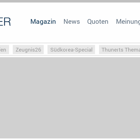
Magazin
News
Quoten
Meinun
fen
Zeugnis26
Südkorea-Special
Thunerts Them
r zu Hitler
Die Serientheorie
Faszination Horrorfil
n
Halloweeen
Weihnachts-Special
ZeugUpfronts
Special
Buchclub
Heim-EM
Screenforce25
Po
Buchclub
YouTuber
eSport im TV
Screenforce