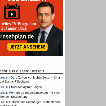
ehr aus diesem Ressort
«Gute Zeiten, schlechte Zeiten»: Sina
CHECK
ckt Danas Fälschung
Stromschlag mit Folgen
CHECK
Ferhats Überraschung endet mit einer
CHECK
üffenden Entdeckung
Gefühle und Geldsorgen: Marc erkennt
CHECK
Liebe zu Lilli