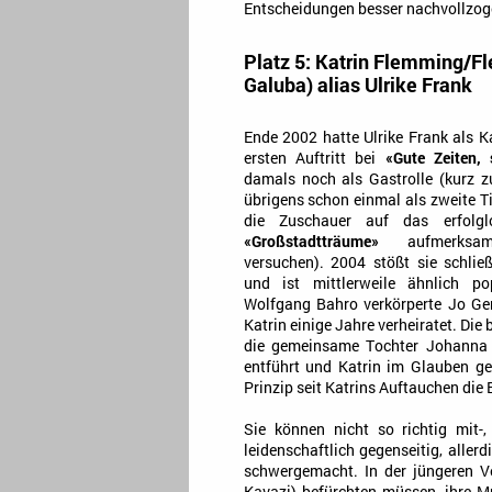
Entscheidungen besser nachvollzog
Platz 5: Katrin Flemming/Fl
Galuba) alias Ulrike Frank
Ende 2002 hatte Ulrike Frank als K
ersten Auftritt bei
«Gute Zeiten, 
damals noch als Gastrolle (kurz z
übrigens schon einmal als zweite 
die Zuschauer auf das erfolglo
«Großstadtträume»
aufmerksam
versuchen). 2004 stößt sie schli
und ist mittlerweile ähnlich p
Wolfgang Bahro verkörperte Jo Ge
Katrin einige Jahre verheiratet. Di
die gemeinsame Tochter Johanna 
entführt und Katrin im Glauben gel
Prinzip seit Katrins Auftauchen die
Sie können nicht so richtig mit-
leidenschaftlich gegenseitig, aller
schwergemacht. In der jüngeren 