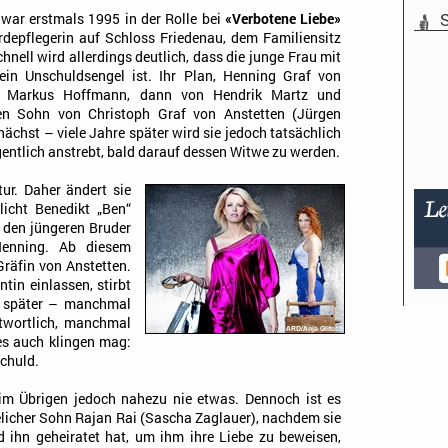
S
war erstmals 1995 in der Rolle bei
«Verbotene Liebe»
erdepflegerin auf Schloss Friedenau, dem Familiensitz
hnell wird allerdings deutlich, dass die junge Frau mit
ein Unschuldsengel ist. Ihr Plan, Henning Graf von
on Markus Hoffmann, dann von Hendrik Martz und
 den Sohn von Christoph Graf von Anstetten (Jürgen
nächst – viele Jahre später wird sie jedoch tatsächlich
gentlich anstrebt, bald darauf dessen Witwe zu werden.
ur. Daher ändert sie
licht Benedikt „Ben“
 den jüngeren Bruder
enning. Ab diesem
Gräfin von Anstetten.
ntin einlassen, stirbt
it später – manchmal
ntwortlich, manchmal
 es auch klingen mag:
Schuld.
im Übrigen jedoch nahezu nie etwas. Dennoch ist es
elicher Sohn Rajan Rai (Sascha Zaglauer), nachdem sie
d ihn geheiratet hat, um ihm ihre Liebe zu beweisen,