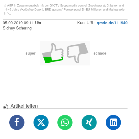
© AGF in Zusammenarbeit mit der GfK/TV Scope/media control. Zuschauer ab 3 Jahren und
14-49 Jahre (Vorläufige Daten), BRD gesamt/ Fernsehpanel D+EU Millionen und Marktanteile
in %.
05.09.2019 09:11 Uhr
Kurz-URL:
qmde.de/111940
Sidney Schering
super
schade
Artikel teilen