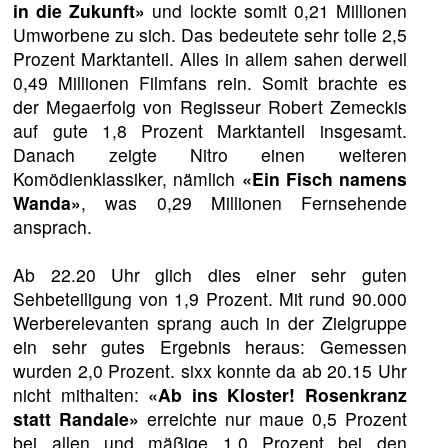
in die Zukunft»
und lockte somit 0,21 Millionen
Umworbene zu sich. Das bedeutete sehr tolle 2,5
Prozent Marktanteil. Alles in allem sahen derweil
0,49 Millionen Filmfans rein. Somit brachte es
der Megaerfolg von Regisseur Robert Zemeckis
auf gute 1,8 Prozent Marktanteil insgesamt.
Danach zeigte Nitro einen weiteren
Komödienklassiker, nämlich
«Ein Fisch namens
Wanda»
, was 0,29 Millionen Fernsehende
ansprach.
Ab 22.20 Uhr glich dies einer sehr guten
Sehbeteiligung von 1,9 Prozent. Mit rund 90.000
Werberelevanten sprang auch in der Zielgruppe
ein sehr gutes Ergebnis heraus: Gemessen
wurden 2,0 Prozent. sixx konnte da ab 20.15 Uhr
nicht mithalten:
«Ab ins Kloster! Rosenkranz
statt Randale»
erreichte nur maue 0,5 Prozent
bei allen und mäßige 1,0 Prozent bei den