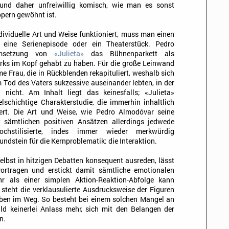
t und daher unfreiwillig komisch, wie man es sonst
opern gewöhnt ist.
ividuelle Art und Weise funktioniert, muss man einen
s eine Serienepisode oder ein Theaterstück. Pedro
Umsetzung von
«Julieta»
das Bühnenparkett als
rks im Kopf gehabt zu haben. Für die große Leinwand
e Frau, die in Rückblenden rekapituliert, weshalb sich
 Tod des Vaters sukzessive auseinander lebten, in der
nicht. Am Inhalt liegt das keinesfalls; «Julieta»
lschichtige Charakterstudie, die immerhin inhaltlich
iert. Die Art und Weise, wie Pedro Almodóvar seine
t sämtlichen positiven Ansätzen allerdings jedwede
ochstilisierte, indes immer wieder merkwürdig
ndstein für die Kernproblematik: die Interaktion.
elbst in hitzigen Debatten konsequent ausreden, lässt
vortragen und erstickt damit sämtliche emotionalen
 als einer simplen Aktion-Reaktion-Abfolge kann
 steht die verklausulierte Ausdrucksweise der Figuren
ben im Weg. So besteht bei einem solchen Mangel an
d keinerlei Anlass mehr, sich mit den Belangen der
n.