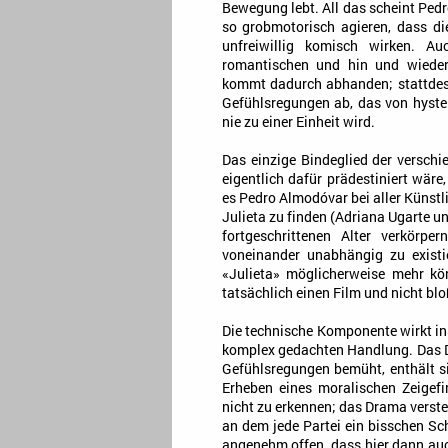
Bewegung lebt. All das scheint Pedr
so grobmotorisch agieren, dass di
unfreiwillig komisch wirken. 
romantischen und hin und wieder
kommt dadurch abhanden; stattdess
Gefühlsregungen ab, das von hyster
nie zu einer Einheit wird.
Das einzige Bindeglied der versch
eigentlich dafür prädestiniert wäre
es Pedro Almodóvar bei aller Künstli
Julieta zu finden (Adriana Ugarte u
fortgeschrittenen Alter verkörp
voneinander unabhängig zu existi
«Julieta» möglicherweise mehr kön
tatsächlich einen Film und nicht blo
Die technische Komponente wirkt in 
komplex gedachten Handlung. Das Dre
Gefühlsregungen bemüht, enthält si
Erheben eines moralischen Zeigefin
nicht zu erkennen; das Drama verste
an dem jede Partei ein bisschen Sch
angenehm offen, dass hier dann auc