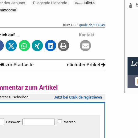
er des Januars
Fliegende Liebende
Julieta
Kino
S
maxdome
Kurz-URL:
qmde.de/111849
 ich auf...
Kontakt
zur Startseite
nächster Artikel
mmentar zum Artikel