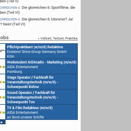
eben (Teil V)
Die glorreichen 6: Sportfilme, die
LORREICHEN 6
eben (Teil VI)
Die glorreichen 6: Monster? Ja!
LORREICHEN 6
? Nein! (Teil VI)
obs
» Vollzeit, Teilzeit, Praktika
Redakteur (w/m/d) oder Jungredakteur
Produktionsassistenz 
(w/m/d)
Endemol Shine Group
Endemol Shine Group Germany GmbH
Köln
Köln
Senior Video Producer/ 1st TV Operator
1. Aufnahmeleitung (m
(m/w/d)
Endemol Shine Group
AIDA Entertainment
Köln
an Bord unserer Schiffe
Studentische Aushilfe (w/m/d) – YouTube
Requisiteur (m/w/d)
Endemol Shine Group Germany GmbH
Home Shopping Euro
Köln
München
Redaktionsleitung (w/m/d)
DoP – Director of Pho
Endemol Shine Group Germany GmbH
Production (m/w/d)
Köln
Home Shopping Euro
München
Producer (w/m/d)
Redaktionsassistenz (
Endemol Shine Group Germany GmbH
Endemol Shine Group
Köln
Köln
►