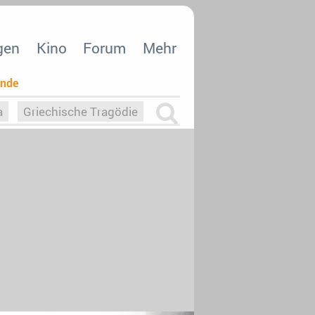
gen
Kino
Forum
Mehr
ende
a
Griechische Tragödie
m
Die Macht der KI
26
nisvergabe
dcast-Reviews
Upfronts21