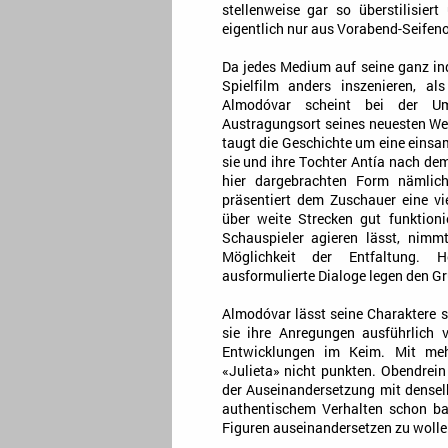
stellenweise gar so überstilisier
eigentlich nur aus Vorabend-Seifen
Da jedes Medium auf seine ganz ind
Spielfilm anders inszenieren, al
Almodóvar scheint bei der 
Austragungsort seines neuesten We
taugt die Geschichte um eine einsam
sie und ihre Tochter Antía nach dem
hier dargebrachten Form nämlich 
präsentiert dem Zuschauer eine vie
über weite Strecken gut funktion
Schauspieler agieren lässt, nimm
Möglichkeit der Entfaltung. H
ausformulierte Dialoge legen den Gru
Almodóvar lässt seine Charaktere s
sie ihre Anregungen ausführlich 
Entwicklungen im Keim. Mit mehr
«Julieta» nicht punkten. Obendrein
der Auseinandersetzung mit densel
authentischem Verhalten schon bal
Figuren auseinandersetzen zu wolle