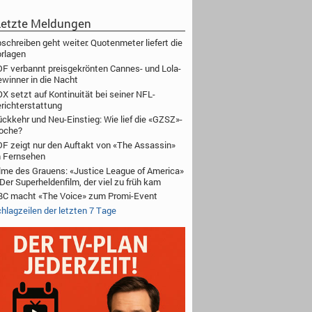
etzte Meldungen
schreiben geht weiter: Quotenmeter liefert die
rlagen
F verbannt preisgekrönten Cannes- und Lola-
winner in die Nacht
X setzt auf Kontinuität bei seiner NFL-
richterstattung
ckkehr und Neu-Einstieg: Wie lief die «GZSZ»-
oche?
F zeigt nur den Auftakt von «The Assassin»
 Fernsehen
lme des Grauens: «Justice League of America»
Der Superheldenfilm, der viel zu früh kam
C macht «The Voice» zum Promi-Event
hlagzeilen der letzten 7 Tage