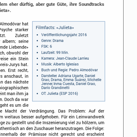
lem eher dürftig, aber gute Güte, ihre Soundtracks
ieta».
 Almodóvar hat
Filmfacts: «Julieta»
syche starker
Veröffentlichungsjahr: 2016
tzt. Zuletzt
Genre: Drama
 albern; seine
FSK: 6
ende Liebende»
Laufzeit: 99 Min.
rch, obwohl der
Kamera: Jean-Claude Larrieu
eise ein Stein
Musik: Alberto Iglesias
reis-Jurys hat.
Buch und Regie: Pedro Almodóvar
n. Erst recht,
Darsteller: Adriana Ugarte, Daniel
s anschaut, in
Grao, Drama, Emma Suárez, Michelle
 an das nächste
Jenner, Inma Cuesta, Daniel Grao,
Darío Grandinetti
ographischen
OT: Julieta (ESP 2016)
int man ihm ja
en. Doch da war
 geht es um die
ie Macht der Verdrängung. Das Problem: Auf der
m weitaus besser aufgehoben. Für ein Leinwandwerk
ge zu gestellt und die Inszenierung viel zu hölzern, um
uthentisch an den Zuschauer heranzutragen. Die Folge:
innerhalb der Prämisse nicht gerecht und erscheint