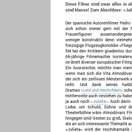
Diese Filme sind zwar alles in al
sind klasse! Zum Abschluss: «Jul
Der spanische Autorenfilmer Pedro
sich schon immer gern mit der P
Frauenfiguren auseinandergese
weniger konstruktiv denn vielmehr
freizügige Flugzeugkomödie «Flieg
fiel bei den Kritikern gnadenlos du
66-jährige Filmemacher normalerw
im Brett diverser europäischer Filmp
Ein Ausrutscher, möchte man meine
wenn man sich die Vita Almodóvar
der sich ein zeitloses Meisterwerk
reiht. Und dank seines halbbi
Dramas
«Leid und Herrlichkeit»
sche
mittlerweile auch verziehen zu hab
ja auch noch
«Julieta»
. Auch darin
Liebe, um Schuld, Sühne und d
Theaterbühne wäre Almodóvars Fil
hingegen sind Gesten zu groß, Dialo
die an sich interessante Thematik a
«Julieta» wird der Hochdramatik 