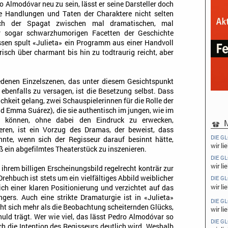
o Almodóvar neu zu sein, lässt er seine Darsteller doch
e Handlungen und Taten der Charaktere nicht selten
Auch der Spagat zwischen mal dramatischen, mal
 sogar schwarzhumorigen Facetten der Geschichte
en spult «Julieta» ein Programm aus einer Handvoll
isch über charmant bis hin zu todtraurig reicht, aber
iedenen Einzelszenen, das unter diesem Gesichtspunkt
, ebenfalls zu versagen, ist die Besetzung selbst. Dass
chkeit gelang, zwei Schauspielerinnen für die Rolle der
nd Emma Suárez), die sie authentisch im jungen, wie im
ern können, ohne dabei den Eindruck zu erwecken,
M
eren, ist ein Vorzug des Dramas, der beweist, dass
DIE G
nte, wenn sich der Regisseur darauf besinnt hätte,
wir li
ß ein abgefilmtes Theaterstück zu inszenieren.
DIE G
wir lie
ihrem billigen Erscheinungsbild regelrecht konträr zur
hbuch ist stets um ein vielfältiges Abbild weiblicher
DIE G
wir li
ch einer klaren Positionierung und verzichtet auf das
gers. Auch eine strikte Dramaturgie ist in «Julieta»
DIE G
ht sich mehr als die Beobachtung scheiternden Glücks,
wir li
uld trägt. Wer wie viel, das lässt Pedro Almodóvar so
DIE G
h die Intention des Regisseurs deutlich wird. Weshalb