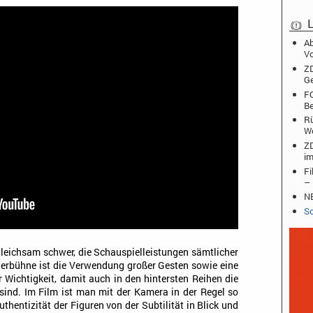
L
Ab
Vo
ZD
Ge
FO
Be
Rü
W
ZD
im
Fi
– 
NB
Sc
gleichsam schwer, die Schauspielleistungen sämtlicher
aterbühne ist die Verwendung großer Gesten sowie eine
Wichtigkeit, damit auch in den hintersten Reihen die
sind. Im Film ist man mit der Kamera in der Regel so
hentizität der Figuren von der Subtilität in Blick und