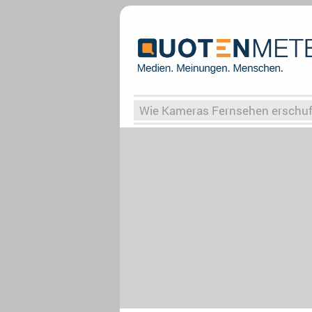
Wie Kameras Fernsehen erschu
Vergessene Serien
Von Weima
Globaler Süden
Das Ende vo
Upfronts25
AktenzeichenXY-
What the Game
Rassismus