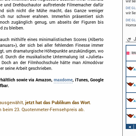
wir li
gie und Drehbuchautor auftretende Filmemacher dafür
DIE G
 und sich nicht die Mühe macht, das Ganze weniger
wir li
sich nur schwer erahnen. Immerhin präsentiert sich
DIE G
 noch zugänglich genug, um abseits der Figuren bis
Horror
 zu bleiben.
J
 auch mithilfe eines minimalistischen Scores (Alberto
Januars»), der sich bei aller fehlenden Finesse immer
Pflichtpraktikant (w/m/d) Redaktion
legt, um dramaturgische Höhepunkte anzukündigen, wo
Endemol Shine Group Germany GmbH
nd. Durch die musikalische Untermalung ist «Julieta»
Köln
d. Doch an der Filmhochschule hätte man Almodóvar
Werkstudent AIDAradio - Marketing (m/w/d)
er seine Arbeit geschrieben.
AIDA Entertainment
Hamburg
erhältlich sowie via Amazon,
maxdome
, iTunes, Google
Stage Operator / Fachkraft für
Veranstaltungstechnik (m/w/d) -
fbar.
Schwerpunkt Bühne
AIDA Entertainment
Sound Operator / Fachkraft für
an Bord unserer Schiffe
Veranstaltungstechnik (m/w/d) -
 ausgewählt,
jetzt hat das Publikum das Wort
.
Schwerpunkt Ton
en beim 23. Quotenmeter-Fernsehpreis ab.
AIDA Entertainment
TV & Film Redakteur (m/w/d)
an Bord unserer Schiffe
AIDA Entertainment
an Bord unserer Schiffe
◄