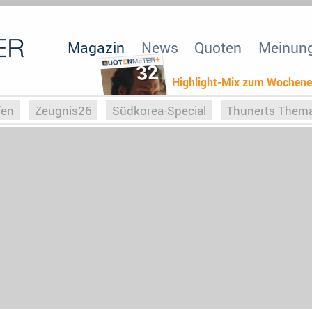
Magazin
News
Quoten
Meinun
32
Highlight-Mix zum Wochen
fen
Zeugnis26
Südkorea-Special
Thunerts Them
r zu Hitler
Die Serientheorie
Faszination Horrorfil
n
Halloweeen
Weihnachts-Special
ZeugUpfronts
Special
Buchclub
Heim-EM
Screenforce25
Po
Buchclub
YouTuber
eSport im TV
Screenforce