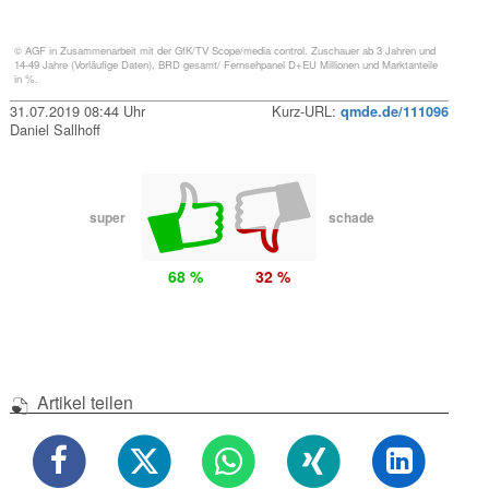
© AGF in Zusammenarbeit mit der GfK/TV Scope/media control. Zuschauer ab 3 Jahren und
14-49 Jahre (Vorläufige Daten), BRD gesamt/ Fernsehpanel D+EU Millionen und Marktanteile
in %.
31.07.2019 08:44 Uhr
Kurz-URL:
qmde.de/111096
Daniel Sallhoff
super
schade
68 %
32 %
Artikel teilen