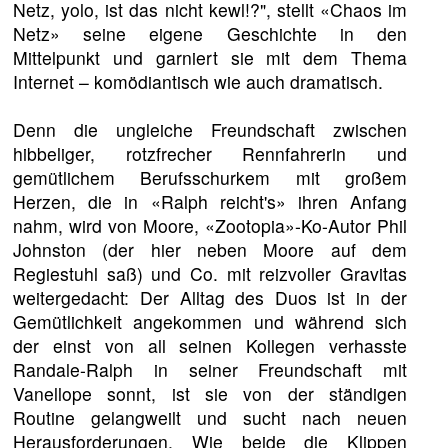
Netz, yolo, ist das nicht kewl!?", stellt «Chaos im
Netz» seine eigene Geschichte in den
Mittelpunkt und garniert sie mit dem Thema
Internet – komödiantisch wie auch dramatisch.
Denn die ungleiche Freundschaft zwischen
hibbeliger, rotzfrecher Rennfahrerin und
gemütlichem Berufsschurkem mit großem
Herzen, die in «Ralph reicht's» ihren Anfang
nahm, wird von Moore, «Zootopia»-Ko-Autor Phil
Johnston (der hier neben Moore auf dem
Regiestuhl saß) und Co. mit reizvoller Gravitas
weitergedacht: Der Alltag des Duos ist in der
Gemütlichkeit angekommen und während sich
der einst von all seinen Kollegen verhasste
Randale-Ralph in seiner Freundschaft mit
Vanellope sonnt, ist sie von der ständigen
Routine gelangweilt und sucht nach neuen
Herausforderungen. Wie beide die Klippen