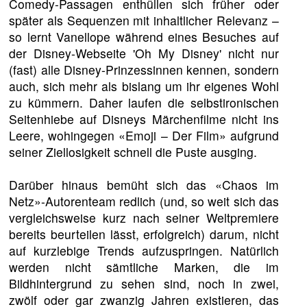
Comedy-Passagen enthüllen sich früher oder
später als Sequenzen mit inhaltlicher Relevanz –
so lernt Vanellope während eines Besuches auf
der Disney-Webseite 'Oh My Disney' nicht nur
(fast) alle Disney-Prinzessinnen kennen, sondern
auch, sich mehr als bislang um ihr eigenes Wohl
zu kümmern. Daher laufen die selbstironischen
Seitenhiebe auf Disneys Märchenfilme nicht ins
Leere, wohingegen «Emoji – Der Film» aufgrund
seiner Ziellosigkeit schnell die Puste ausging.
Darüber hinaus bemüht sich das «Chaos im
Netz»-Autorenteam redlich (und, so weit sich das
vergleichsweise kurz nach seiner Weltpremiere
bereits beurteilen lässt, erfolgreich) darum, nicht
auf kurzlebige Trends aufzuspringen. Natürlich
werden nicht sämtliche Marken, die im
Bildhintergrund zu sehen sind, noch in zwei,
zwölf oder gar zwanzig Jahren existieren, das