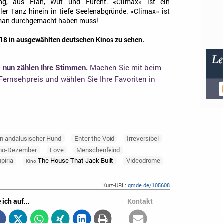
, aus Elan, Wut und Furcht. «Climax» ist ein
taler Tanz hinein in tiefe Seelenabgründe. «Climax» ist
s man durchgemacht haben muss!
18 in ausgewählten deutschen Kinos zu sehen.
– nun zählen Ihre Stimmen.
Machen Sie mit beim
ernsehpreis und wählen Sie Ihre Favoriten in
in andalusischer Hund
Enter the Void
Irreversibel
ino-Dezember
Love
Menschenfeind
piria
The House That Jack Built
Videodrome
Kino
Kurz-URL:
qmde.de/105608
 ich auf...
Kontakt