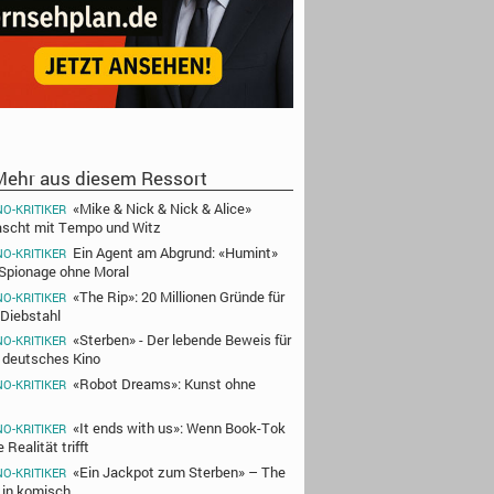
ehr aus diesem Ressort
«Mike & Nick & Nick & Alice»
NO-KRITIKER
ascht mit Tempo und Witz
Ein Agent am Abgrund: «Humint»
NO-KRITIKER
 Spionage ohne Moral
«The Rip»: 20 Millionen Gründe für
NO-KRITIKER
 Diebstahl
«Sterben» - Der lebende Beweis für
NO-KRITIKER
 deutsches Kino
«Robot Dreams»: Kunst ohne
NO-KRITIKER
«It ends with us»: Wenn Book-Tok
NO-KRITIKER
e Realität trifft
«Ein Jackpot zum Sterben» – The
NO-KRITIKER
 in komisch