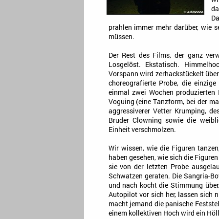
da
Da
prahlen immer mehr darüber, wie s
müssen.
Der Rest des Films, der ganz verw
Losgelöst. Ekstatisch. Himmelho
Vorspann wird zerhackstückelt über 
choreografierte Probe, die einzig
einmal zwei Wochen produzierten 
Voguing (eine Tanzform, bei der m
aggressiverer Vetter Krumping, de
Bruder Clowning sowie die weibl
Einheit verschmolzen.
Wir wissen, wie die Figuren tanzen
haben gesehen, wie sich die Figuren
sie von der letzten Probe ausgela
Schwatzen geraten. Die Sangria-Bow
und nach kocht die Stimmung über.
Autopilot vor sich her, lassen sich
macht jemand die panische Feststel
einem kollektiven Hoch wird ein Höll