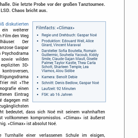
alle. Die letzte Probe vor der großen Tanztournee.
 LSD. Chaos bricht aus.
eiß diskutierten
Filmfacts: «Climax»
ein weiterer
Regie und Drehbuch: Gaspar Noé
n Film den Weg
Produktion: Edouard Weil, Alice
lhäuser: Der
Girard, Vincent Maraval
ranzose Gaspar
Darsteller: Sofia Boutella, Romain
en Psychodrama
Guillermic, Souheila Yacoub, Kiddy
Smile, Claude Gajan Maull, Giselle
 sowie wilden
Palmer, Taylor Kastle, Thea Carla
expliziten 3D-
Schott, Sharleen Temple, Lea
kontroversen,
Vlamos, Alou Sidibe
tigungsdrama
Kamera: Benoît Debie
Trier mit «The
Schnitt: Denis Bedlow, Gaspar Noé
mografie einen
Laufzeit: 92 Minuten
ttenen Eintrag
FSK: ab 16 Jahren
oé dagegen mit
ugänglichsten
cht bedeutet, dass sich Noé mit seinem wahnhaften
ist vollkommen kompromisslos. «Climax» ist äußerst
nig. «Climax» ist absolut Noé.
 Turnhalle einer verlassenen Schule im eisigen,