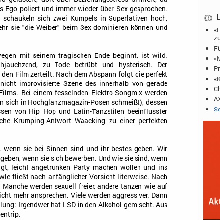
s Ego poliert und immer wieder über Sex gesprochen.
L
 schaukeln sich zwei Kumpels in Superlativen hoch,
ehr sie "die Weiber" beim Sex dominieren können und
«H
zu
Fü
egen mit seinem tragischen Ende beginnt, ist wild.
«M
chjauchzend, zu Tode betrübt und hysterisch. Der
Pr
den Film zerteilt. Nach dem Abspann folgt die perfekt
«K
e nicht improvisierte Szene des innerhalb von gerade
Ch
Films. Bei einem fesselnden Elektro-Songmix werden
AX
an sich in Hochglanzmagazin-Posen schmeißt), dessen
Sc
ssen von Hip Hop und Latin-Tanzstilen beeinflusster
iche Krumping-Antwort Waacking zu einer perfekten
, wenn sie bei Sinnen sind und ihr bestes geben. Wir
 geben, wenn sie sich bewerben. Und wie sie sind, wenn
ugt, leicht angetrunken Party machen wollen und ins
le fließt nach anfänglicher Vorsicht literweise. Nach
 Manche werden sexuell freier, andere tanzen wie auf
 nicht mehr ansprechen. Viele werden aggressiver. Dann
lung: Irgendwer hat LSD in den Alkohol gemischt. Aus
entrip.