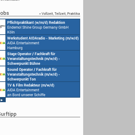
obs
» Vollzeit, Teilzeit, Praktika
ktikant (w/m/d) Redaktion
Redakteur (w/m/d) oder Jungredakteu
hine Group Germany GmbH
(w/m/d)
Endemol Shine Group Germany GmbH
Köln
t AIDAradio - Marketing (m/w/d)
Senior Video Producer/ 1st TV Operato
tainment
(m/w/d)
AIDA Entertainment
an Bord unserer Schiffe
tor / Fachkraft für
Studentische Aushilfe (w/m/d) – You
ungstechnik (m/w/d) -
Endemol Shine Group Germany GmbH
kt Bühne
Köln
tainment
ator / Fachkraft für
Redaktionsleitung (w/m/d)
serer Schiffe
ungstechnik (m/w/d) -
Endemol Shine Group Germany GmbH
kt Ton
Köln
tainment
Redakteur (m/w/d)
Producer (w/m/d)
serer Schiffe
tainment
Endemol Shine Group Germany GmbH
serer Schiffe
Köln
►
urftipp