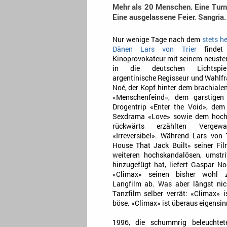
Mehr als 20 Menschen. Eine Turnh
Eine ausgelassene Feier. Sangria.
Nur wenige Tage nach dem
stets h
Dänen Lars von Trier
findet 
Kinoprovokateur mit seinem neuste
in die deutschen Lichtspie
argentinische Regisseur und Wahlf
Noé, der Kopf hinter dem brachial
«Menschenfeind», dem garstigen
Drogentrip «Enter the Void», dem 
Sexdrama «Love» sowie dem hoch 
rückwärts erzählten Vergewal
«Irreversibel». Während Lars von 
House That Jack Built» seiner Fil
weiteren hochskandalösen, umstri
hinzugefügt hat, liefert Gaspar N
«Climax» seinen bisher wohl z
Langfilm ab. Was aber längst ni
Tanzfilm selber verrät: «Climax» 
böse. «Climax» ist überaus eigensin
1996, die schummrig beleuchtete