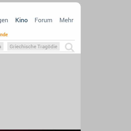
gen
Kino
Forum
Mehr
ende
a
Griechische Tragödie
m
Die Macht der KI
26
nisvergabe
dcast-Reviews
Upfronts21