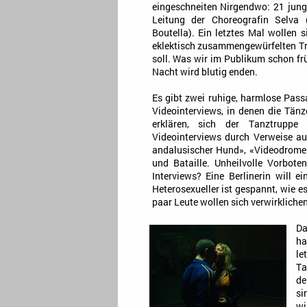
eingeschneiten Nirgendwo: 21 jung
Leitung der Choreografin Selva 
Boutella). Ein letztes Mal wollen
eklektisch zusammengewürfelten Tru
soll. Was wir im Publikum schon frü
Nacht wird blutig enden.
Es gibt zwei ruhige, harmlose Pas
Videointerviews, in denen die Tän
erklären, sich der Tanztruppe
Videointerviews durch Verweise au
andalusischer Hund», «Videodrome»
und Bataille. Unheilvolle Vorboten.
Interviews? Eine Berlinerin will 
Heterosexueller ist gespannt, wie es
paar Leute wollen sich verwirklichen
Da
ha
le
Ta
de
si
wi