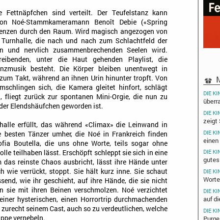
e Fettnäpfchen sind verteilt. Der Teufelstanz kann
 von Noé-Stammkameramann Benoît Debie («Spring
uenzen durch den Raum. Wird magisch angezogen von
 Turnhalle, die nach und nach zum Schlachtfeld der
en und nervlich zusammenbrechenden Seelen wird.
reibenden, unter die Haut gehenden Playlist, die
anzmusik besteht. Die Körper bleiben unentwegt in
M
zum Takt, während an ihnen Urin hinunter tropft. Von
mschlingen sich, die Kamera gleitet hinfort, schlägt
DIE KI
, fliegt zurück zur spontanen Mini-Orgie, die nun zu
überr
nder Elendshäufchen geworden ist.
DIE KI
zeigt
nhalle erfüllt, das während «Climax» die Leinwand in
DIE KI
e besten Tänzer umher, die Noé in Frankreich finden
einen
fia Boutella, die uns ohne Worte, teils sogar ohne
DIE KI
le teilhaben lässt. Erschöpft schleppt sie sich in eine
gutes
 das reinste Chaos ausbricht, lässt ihre Hände unter
ch wie verrückt, stoppt. Sie hält kurz inne. Sie schaut
DIE KI
Worte
issend, wie ihr geschieht, auf ihre Hände, die sie nicht
 sie mit ihren Beinen verschmolzen. Noé verzichtet
DIE KI
auf di
einer hysterischen, einen Horrortrip durchmachenden
t zurecht seinem Cast, auch so zu verdeutlichen, welche
DIE KI
ppe vernebeln.
Purge