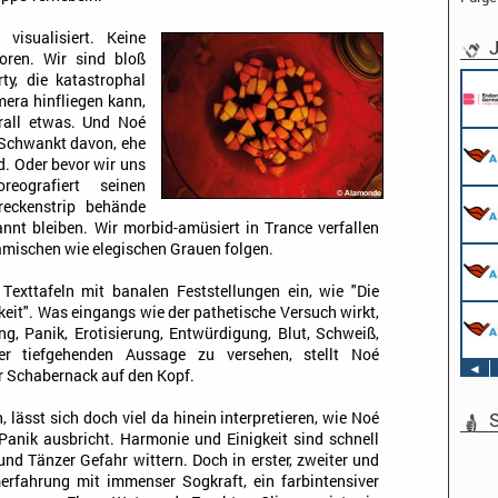
visualisiert. Keine
J
oren. Wir sind bloß
rty, die katastrophal
Pflichtpra
Endemol S
mera hinfliegen kann,
Köln
erall etwas. Und Noé
Werkstuden
. Schwankt davon, ehe
AIDA Enter
d. Oder bevor wir uns
Hamburg
eografiert seinen
Stage Opera
reckenstrip behände
Veranstalt
nnt bleiben. Wir morbid-amüsiert in Trance verfallen
Schwerpun
amischen wie elegischen Grauen folgen.
AIDA Enter
Sound Oper
an Bord un
Veranstalt
Texttafeln mit banalen Feststellungen ein, wie "Die
Schwerpun
AIDA Enter
hkeit". Was eingangs wie der pathetische Versuch wirkt,
TV & Film 
an Bord un
AIDA Enter
g, Panik, Erotisierung, Entwürdigung, Blut, Schweiß,
an Bord un
er tiefgehenden Aussage zu versehen, stellt Noé
◄
er Schabernack auf den Kopf.
S
, lässt sich doch viel da hinein interpretieren, wie Noé
Panik ausbricht. Harmonie und Einigkeit sind schnell
nd Tänzer Gefahr wittern. Doch in erster, zweiter und
lmerfahrung mit immenser Sogkraft, ein farbintensiver