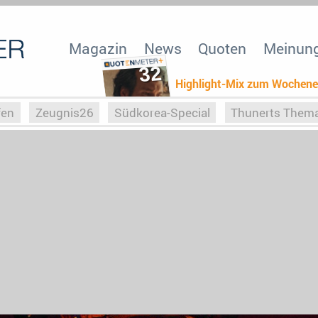
Magazin
News
Quoten
Meinun
32
Highlight-Mix zum Wochen
fen
Zeugnis26
Südkorea-Special
Thunerts Them
r zu Hitler
Die Serientheorie
Faszination Horrorfil
n
Halloweeen
Weihnachts-Special
ZeugUpfronts
Special
Buchclub
Heim-EM
Screenforce25
Po
Buchclub
YouTuber
eSport im TV
Screenforce