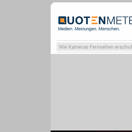
Wie Kameras Fernsehen erschu
Vergessene Serien
Von Weima
Globaler Süden
Das Ende vo
Upfronts25
AktenzeichenXY-
What the Game
Rassismus