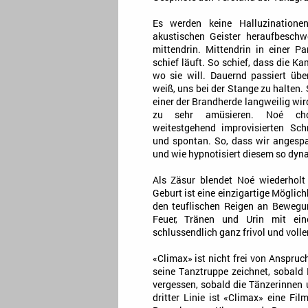
Es werden keine Halluzinationen 
akustischen Geister heraufbeschw
mittendrin. Mittendrin in einer Pa
schief läuft. So schief, dass die Ka
wo sie will. Dauernd passiert üb
weiß, uns bei der Stange zu halten
einer der Brandherde langweilig wir
zu sehr amüsieren. Noé chor
weitestgehend improvisierten Sch
und spontan. So, dass wir angespa
und wie hypnotisiert diesem so dyn
Als Zäsur blendet Noé wiederholt 
Geburt ist eine einzigartige Möglic
den teuflischen Reigen an Bewegun
Feuer, Tränen und Urin mit ein
schlussendlich ganz frivol und voll
«Climax» ist nicht frei von Anspruch
seine Tanztruppe zeichnet, sobald 
vergessen, sobald die Tänzerinnen u
dritter Linie ist «Climax» eine Fi