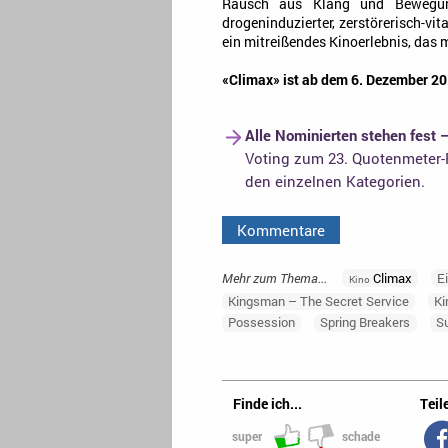
Rausch aus Klang und Bewegung
drogeninduzierter, zerstörerisch-vi
ein mitreißendes Kinoerlebnis, da
«Climax» ist ab dem 6. Dezember 20
Alle Nominierten stehen fest 
Voting zum 23. Quotenmeter-F
den einzelnen Kategorien.
Kommentare
Mehr zum Thema...
Climax
E
Kino
Kingsman – The Secret Service
K
Possession
Spring Breakers
Su
Finde ich...
Teile
super
schade