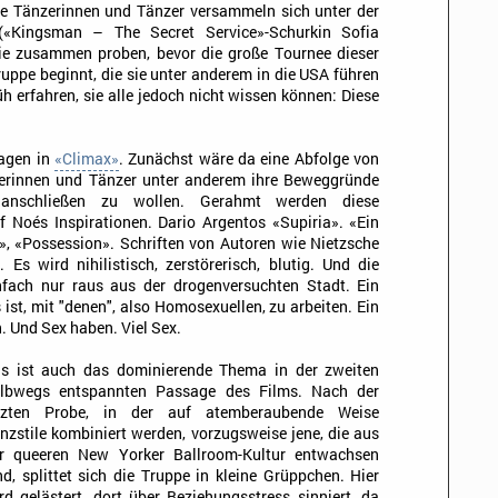
e Tänzerinnen und Tänzer versammeln sich unter der
(«Kingsman – The Secret Service»-Schurkin Sofia
 sie zusammen proben, bevor die große Tournee dieser
ppe beginnt, die sie unter anderem in die USA führen
h erfahren, sie alle jedoch nicht wissen können: Diese
sagen in
«Climax»
. Zunächst wäre da eine Abfolge von
zerinnen und Tänzer unter anderem ihre Beweggründe
 anschließen zu wollen. Gerahmt werden diese
f Noés Inspirationen. Dario Argentos «Supiria». «Ein
, «Possession». Schriften von Autoren wie Nietzsche
 Es wird nihilistisch, zerstörerisch, blutig. Und die
einfach nur raus aus der drogenversuchten Stadt. Ein
 ist, mit "denen", also Homosexuellen, zu arbeiten. Ein
. Und Sex haben. Viel Sex.
s ist auch das dominierende Thema in der zweiten
lbwegs entspannten Passage des Films. Nach der
tzten Probe, in der auf atemberaubende Weise
nzstile kombiniert werden, vorzugsweise jene, die aus
r queeren New Yorker Ballroom-Kultur entwachsen
nd, splittet sich die Truppe in kleine Grüppchen. Hier
rd gelästert, dort über Beziehungsstress sinniert, da