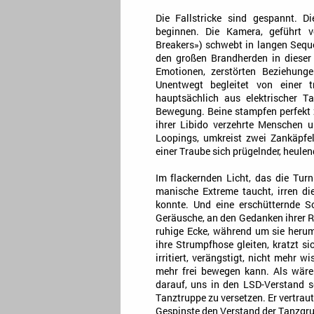
Die Fallstricke sind gespannt. Di
beginnen. Die Kamera, geführt
Breakers») schwebt in langen Seq
den großen Brandherden in dieser
Emotionen, zerstörten Beziehung
Unentwegt begleitet von einer t
hauptsächlich aus elektrischer T
Bewegung. Beine stampfen perfekt 
ihrer Libido verzehrte Menschen u
Loopings, umkreist zwei Zankäpfel
einer Traube sich prügelnder, heule
Im flackernden Licht, das die Tur
manische Extreme taucht, irren di
konnte. Und eine erschütternde So
Geräusche, an den Gedanken ihrer Rol
ruhige Ecke, während um sie herum
ihre Strumpfhose gleiten, kratzt si
irritiert, verängstigt, nicht mehr w
mehr frei bewegen kann. Als wären
darauf, uns in den LSD-Verstand s
Tanztruppe zu versetzen. Er vertrau
Gespinste den Verstand der Tanzgru