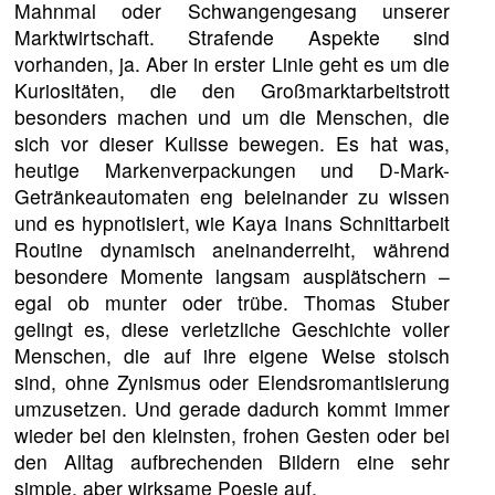
Mahnmal oder Schwangengesang unserer
Marktwirtschaft. Strafende Aspekte sind
vorhanden, ja. Aber in erster Linie geht es um die
Kuriositäten, die den Großmarktarbeitstrott
besonders machen und um die Menschen, die
sich vor dieser Kulisse bewegen. Es hat was,
heutige Markenverpackungen und D-Mark-
Getränkeautomaten eng beieinander zu wissen
und es hypnotisiert, wie Kaya Inans Schnittarbeit
Routine dynamisch aneinanderreiht, während
besondere Momente langsam ausplätschern –
egal ob munter oder trübe. Thomas Stuber
gelingt es, diese verletzliche Geschichte voller
Menschen, die auf ihre eigene Weise stoisch
sind, ohne Zynismus oder Elendsromantisierung
umzusetzen. Und gerade dadurch kommt immer
wieder bei den kleinsten, frohen Gesten oder bei
den Alltag aufbrechenden Bildern eine sehr
simple, aber wirksame Poesie auf.