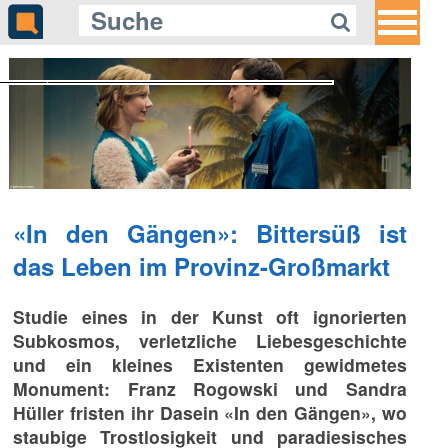
Gleich auf Quotenmeter:
«Alley Cats»: Mit Ricky Gervais auf
Mäusejagd
«In den Gängen»: Bittersüß ist
das Leben im Provinz-Großmarkt
Studie eines in der Kunst oft ignorierten
Subkosmos, verletzliche Liebesgeschichte
und ein kleines Existenten gewidmetes
Monument: Franz Rogowski und Sandra
Hüller fristen ihr Dasein «In den Gängen», wo
staubige Trostlosigkeit und paradiesisches