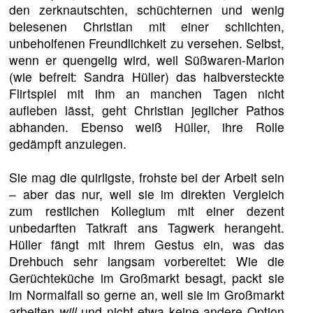
den zerknautschten, schüchternen und wenig
belesenen Christian mit einer schlichten,
unbeholfenen Freundlichkeit zu versehen. Selbst,
wenn er quengelig wird, weil Süßwaren-Marion
(wie befreit: Sandra Hüller) das halbversteckte
Flirtspiel mit ihm an manchen Tagen nicht
aufleben lässt, geht Christian jeglicher Pathos
abhanden. Ebenso weiß Hüller, ihre Rolle
gedämpft anzulegen.
Sie mag die quirligste, frohste bei der Arbeit sein
– aber das nur, weil sie im direkten Vergleich
zum restlichen Kollegium mit einer dezent
unbedarften Tatkraft ans Tagwerk herangeht.
Hüller fängt mit ihrem Gestus ein, was das
Drehbuch sehr langsam vorbereitet: Wie die
Gerüchteküche im Großmarkt besagt, packt sie
im Normalfall so gerne an, weil sie im Großmarkt
arbeiten
will
und nicht etwa keine andere Option