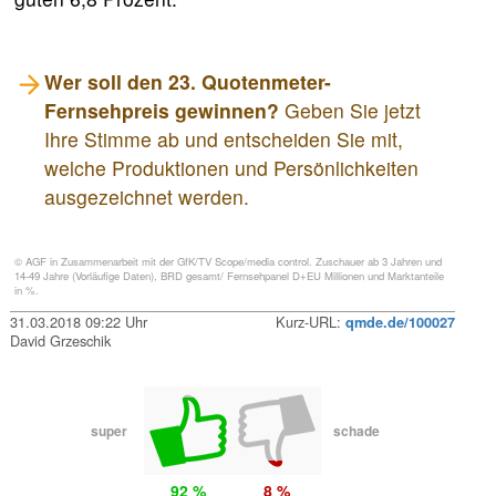
Wer soll den 23. Quotenmeter-
Fernsehpreis gewinnen?
Geben Sie jetzt
Ihre Stimme ab und entscheiden Sie mit,
welche Produktionen und Persönlichkeiten
ausgezeichnet werden.
© AGF in Zusammenarbeit mit der GfK/TV Scope/media control. Zuschauer ab 3 Jahren und
14-49 Jahre (Vorläufige Daten), BRD gesamt/ Fernsehpanel D+EU Millionen und Marktanteile
in %.
31.03.2018 09:22 Uhr
Kurz-URL:
qmde.de/100027
David Grzeschik
super
schade
92 %
8 %