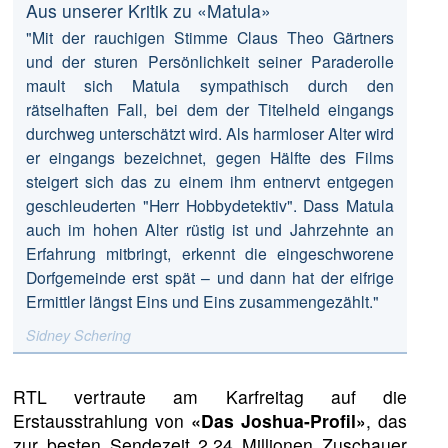
Aus unserer Kritik zu «Matula»
"Mit der rauchigen Stimme Claus Theo Gärtners
und der sturen Persönlichkeit seiner Paraderolle
mault sich Matula sympathisch durch den
rätselhaften Fall, bei dem der Titelheld eingangs
durchweg unterschätzt wird. Als harmloser Alter wird
er eingangs bezeichnet, gegen Hälfte des Films
steigert sich das zu einem ihm entnervt entgegen
geschleuderten "Herr Hobbydetektiv". Dass Matula
auch im hohen Alter rüstig ist und Jahrzehnte an
Erfahrung mitbringt, erkennt die eingeschworene
Dorfgemeinde erst spät – und dann hat der eifrige
Ermittler längst Eins und Eins zusammengezählt."
Sidney Schering
RTL vertraute am Karfreitag auf die
Erstausstrahlung von
«Das Joshua-Profil»
, das
zur besten Sendezeit 2,24 Millionen Zuschauer