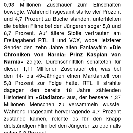
0,93 Millionen Zuschauer zum Einschalten
bewegte. Während insgesamt starke vier Prozent
und 4,7 Prozent zu Buche standen, unterhielten
die beiden Filme bei den Jüngeren sogar 5,8 und
6,7 Prozent. Auf ältere Stoffe vertrauten am
Freitagabend RTL II und VOX, wobei letzterer
Sender den zehn Jahre alten Fantasyfilm
«Die
Chroniken von Narnia: Prinz Kaspian von
Narnia»
zeigte. Durchschnittlich schalteten für
diesen 1,11 Millionen Zuschauer ein, was bei
den 14- bis 49-Jährigen einen Marktanteil von
5,8 Prozent zur Folge hatte. RTL II strahlte
dagegen den bereits 18 Jahre zählenden
Historienfilm
«Gladiator»
aus, der bessere 1,37
Millionen Menschen zu versammeln wusste.
Während insgesamt hervorragende 4,7 Prozent
zustande kamen, reichte es für den knapp
dreistündigen Film bei den Jüngeren zu ebenfalls
guten 6,8 Prozent.