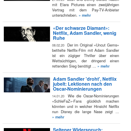
mit Elara Pictures einen zweijährigen
Vertrag mit dem Pay-TV-Anbieter
unterschrieben.
» mehr
«Der schwarze Diamant»:
Netflix, Adam Sandler, wenig
Ruhe
Der im Original «Uncut Gems»
08.02.20
betitelte Netflix-Film mit Adam Sandler
ist ein zügiger Thriller über einen
Wettsüchtigen, der dringend einen
rettenden Sieg benötigt …
» mehr
Adam Sandler 'droht', Netflix
jubelt: Lektionen nach den
Oscar-Nominierungen
Wie die Oscar-Nominierungen
14.01.20
«SchleFaZ»-Fans glücklich machen
könnten und in welcher Hinsicht Netflix
nun Disney die lange Nase zeigt ...
» mehr
Seltener Widerspruch: