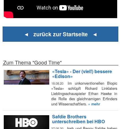
◄ zurück zur Startseite ◄
Zum Thema "Good Time"
«Tesla» - Der (viel!) bessere
«Edison»
Im unkonventionellen Biopic
18.08.20
«Tesla» schlüpft Richard Linklaters
Lieblingsschauspieler Ethan Hawke in
die Rolle des gleichnamigen Erfinders
und Wissenschaftlers.
» mehr
Safdie Brothers
unterschreiben bei HBO
Josh und Benny Safdie haben
27.05.20