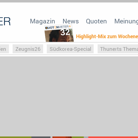
Magazin
News
Quoten
Meinun
32
Highlight-Mix zum Wochen
fen
Zeugnis26
Südkorea-Special
Thunerts Them
r zu Hitler
Die Serientheorie
Faszination Horrorfil
n
Halloweeen
Weihnachts-Special
ZeugUpfronts
Special
Buchclub
Heim-EM
Screenforce25
Po
Buchclub
YouTuber
eSport im TV
Screenforce