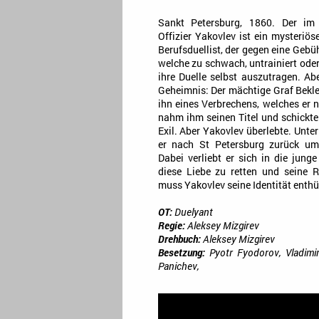
Sankt Petersburg, 1860. Der im
Offizier Yakovlev ist ein mysteriö
Berufsduellist, der gegen eine Gebüh
welche zu schwach, untrainiert ode
ihre Duelle selbst auszutragen. Ab
Geheimnis: Der mächtige Graf Bekl
ihn eines Verbrechens, welches er 
nahm ihm seinen Titel und schickte
Exil. Aber Yakovlev überlebte. Unter
er nach St Petersburg zurück u
Dabei verliebt er sich in die jung
diese Liebe zu retten und seine
muss Yakovlev seine Identität enth
OT:
Duelyant
Regie:
Aleksey Mizgirev
Drehbuch:
Aleksey Mizgirev
Besetzung:
Pyotr Fyodorov, Vladimir
Panichev,