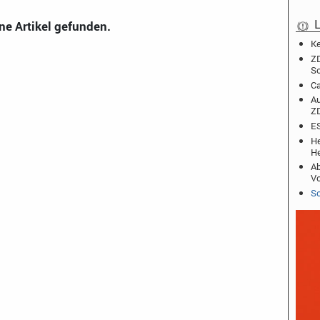
L
ne Artikel gefunden.
Ke
ZD
So
Ca
Au
Z
ES
He
He
Ab
Vo
Sc