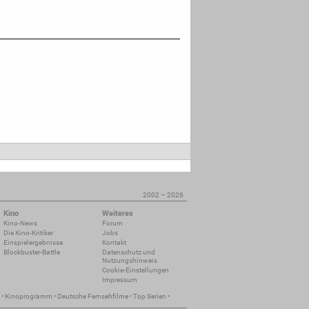
2002 – 2026
Kino
Weiteres
Kino-News
Forum
Die Kino-Kritiker
Jobs
Einspielergebnisse
Kontakt
Blockbuster-Battle
Datenschutz und
Nutzungshinweis
Cookie-Einstellungen
Impressum
•
Kinoprogramm
•
Deutsche Fernsehfilme
•
Top Serien
•