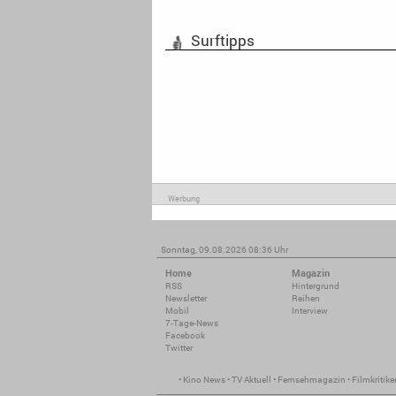
Surftipps
Werbung
Sonntag, 09.08.2026 08:36 Uhr
Home
Magazin
RSS
Hintergrund
Newsletter
Reihen
Mobil
Interview
7-Tage-News
Facebook
Twitter
•
Kino News
•
TV Aktuell
•
Fernsehmagazin
•
Filmkritike