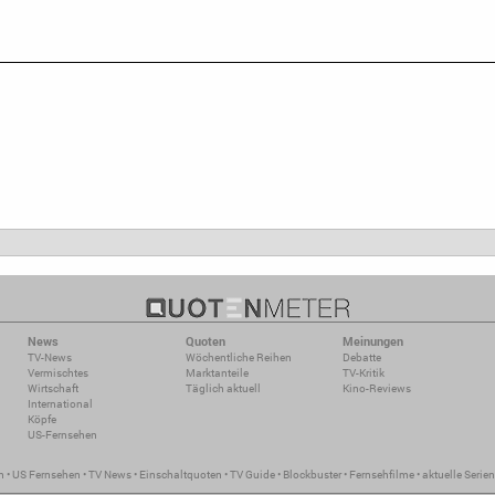
News
Quoten
Meinungen
TV-News
Wöchentliche Reihen
Debatte
Vermischtes
Marktanteile
TV-Kritik
Wirtschaft
Täglich aktuell
Kino-Reviews
International
Köpfe
US-Fernsehen
n
•
US Fernsehen
•
TV News
•
Einschaltquoten
•
TV Guide
•
Blockbuster
•
Fernsehfilme
•
aktuelle Serien