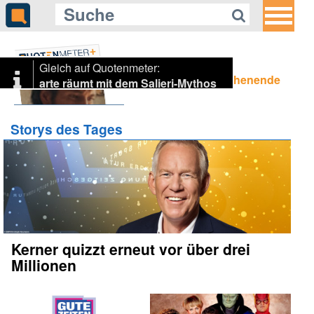
32
Gleich auf Quotenmeter:
Highlight-Mix zum Wochenende
arte räumt mit dem Salieri-Mythos
auf
Storys des Tages
Kerner quizzt erneut vor über drei
Millionen