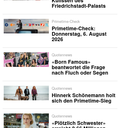
Kulissen des
Friedrichstadt-Palasts
Primetime-Check
Primetime-Check:
Donnerstag, 6. August
2026
Quotennews
«Born Famous»
beantwortet die Frage
nach Fluch oder Segen
Quotennews
Hinnerk Schönemann holt
sich den Primetime-Sieg
Quotennews
«Plötzlich Schwester»