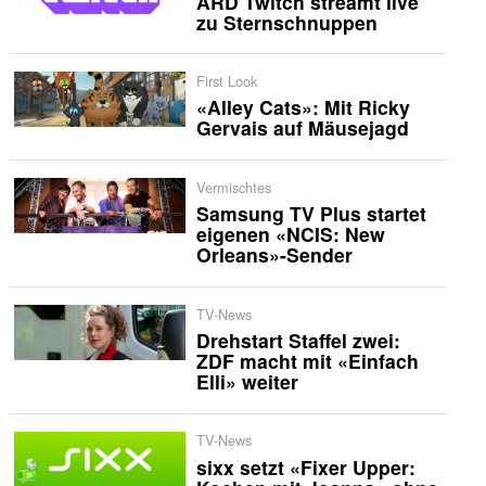
ARD Twitch streamt live
zu Sternschnuppen
First Look
«Alley Cats»: Mit Ricky
Gervais auf Mäusejagd
Vermischtes
Samsung TV Plus startet
eigenen «NCIS: New
Orleans»-Sender
TV-News
Drehstart Staffel zwei:
ZDF macht mit «Einfach
Elli» weiter
TV-News
sixx setzt «Fixer Upper: