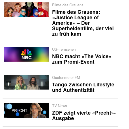
Filme des Grauens
Filme des Grauens:
«Justice League of
America» – Der
Superheldenfilm, der viel
zu früh kam
US-Fernsehen
NBC macht «The Voice»
zum Promi-Event
Quotenmeter.FM
Tango zwischen Lifestyle
und Authentizität
TV-News
ZDF zeigt vierte «Precht»-
Ausgabe