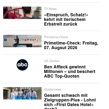
TV-News
«Einspruch, Schatz!»
kehrt mit tierischem
Erbstreit zurück
Primetime-Check
Primetime-Check: Freitag,
07. Augsut 2026
US-Quoten
Ben Affleck gewinnt
Millionen – und beschert
ABC Top-Quoten
Quotennews
Gesamt schwach mit
Zielgruppen-Plus - Lohnt
sich «First Dates Hotel»
doch?