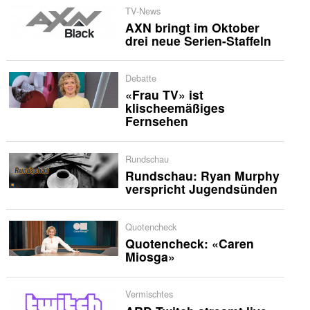
TV-News
AXN bringt im Oktober
drei neue Serien-Staffeln
Debatte
«Frau TV» ist
klischeemäßiges
Fernsehen
Rundschau
Rundschau: Ryan Murphy
verspricht Jugendsünden
Quotencheck
Quotencheck: «Caren
Miosga»
Vermischtes