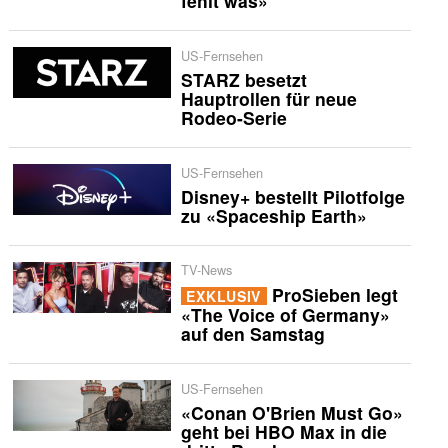
fehlt was»
US-Fernsehen
STARZ besetzt
Hauptrollen für neue
Rodeo-Serie
US-Fernsehen
Disney+ bestellt Pilotfolge
zu «Spaceship Earth»
TV-News
ProSieben legt
EXKLUSIV
«The Voice of Germany»
auf den Samstag
US-Fernsehen
«Conan O'Brien Must Go»
geht bei HBO Max in die