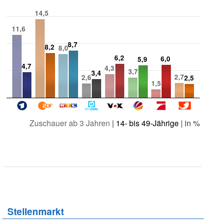
14,5
11,6
8,7
8,2
8,0
6,2
6,0
5,9
4,7
4,3
3,7
3,4
2,7
2,6
2,5
1,5
Zuschauer ab 3 Jahren
|
14- bis 49-Jährige
| in %
Stellenmarkt