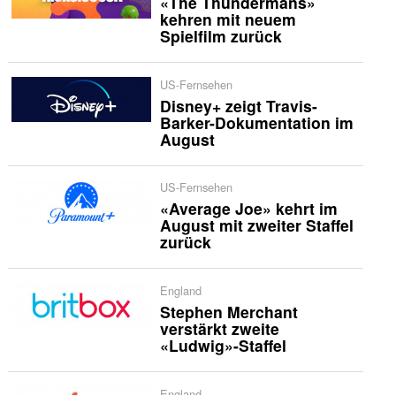
«The Thundermans»
kehren mit neuem
Spielfilm zurück
US-Fernsehen
Disney+ zeigt Travis-
Barker-Dokumentation im
August
US-Fernsehen
«Average Joe» kehrt im
August mit zweiter Staffel
zurück
England
Stephen Merchant
verstärkt zweite
«Ludwig»-Staffel
England