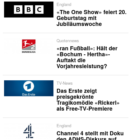
England
«The One Show» feiert 20.
Geburtstag mit
Jubiläumswoche
Quotennews
«ran Fußball»: Hält der
«Bochum - Hertha»-
Auftakt die
Vorjahresleistung?
TV-News
Das Erste zeigt
preisgekrönte
Tragikomödie «Rickerl»
als Free-TV-Premiere
England
Channel 4 stellt mit Doku
den ADHS-Diskurs auf