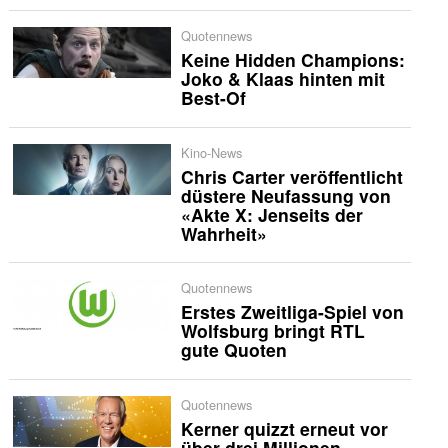
Quotennews
Keine Hidden Champions:
Joko & Klaas hinten mit
Best-Of
Kino-News
Chris Carter veröffentlicht
düstere Neufassung von
«Akte X: Jenseits der
Wahrheit»
Quotennews
Erstes Zweitliga-Spiel von
Wolfsburg bringt RTL
gute Quoten
Quotennews
Kerner quizzt erneut vor
über drei Millionen