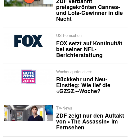
ZDF verbannt
preisgekrönten Cannes-
und Lola-Gewinner in die
Nacht
US-Fernsehen
FOX setzt auf Kontinuität
bei seiner NFL-
Berichterstattung
Wochenquotencheck
Rückkehr und Neu-
Einstieg: Wie lief die
«GZSZ»-Woche?
TV-News
ZDF zeigt nur den Auftakt
von «The Assassin» im
Fernsehen