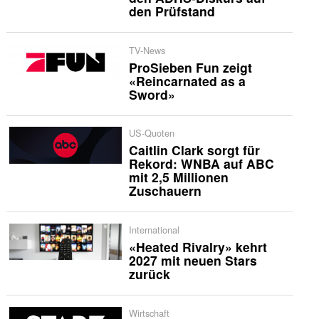
den Prüfstand
TV-News
ProSieben Fun zeigt
«Reincarnated as a
Sword»
US-Quoten
Caitlin Clark sorgt für
Rekord: WNBA auf ABC
mit 2,5 Millionen
Zuschauern
International
«Heated Rivalry» kehrt
2027 mit neuen Stars
zurück
Wirtschaft