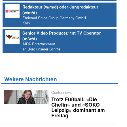
Redakteur (w/m/d) oder Jungredakteur
(w/m/d)
Endemol Shine Group Germany GmbH
Köln
Senior Video Producer/ 1st TV Operator
(m/w/d)
AIDA Entertainment
an Bord unserer Schiffe
Weitere Nachrichten
Quotennews
Trotz Fußball: «Die
Chefin» und «SOKO
Leipzig» dominant am
Freitag