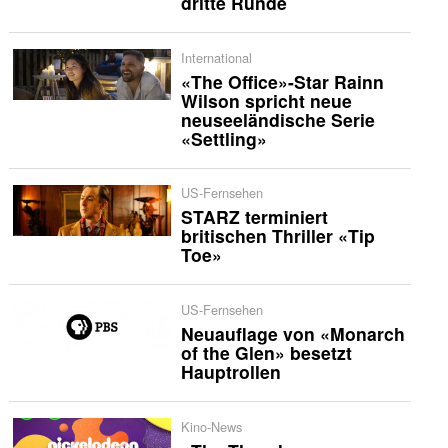
dritte Runde
International
«The Office»-Star Rainn
Wilson spricht neue
neuseeländische Serie
«Settling»
US-Fernsehen
STARZ terminiert
britischen Thriller «Tip
Toe»
US-Fernsehen
Neuauflage von «Monarch
of the Glen» besetzt
Hauptrollen
Kino-News