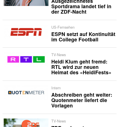
Ausgezeichnetes
Sportdrama landet tief in
der ZDF-Nacht
US-Fernsehen
ESPN setzt auf Kontinuität
im College Football
TV-News
Heidi Klum geht fremd:
RTL wird zur neuen
Heimat des «HeidiFests»
Intern
Abschreiben geht weiter:
Quotenmeter liefert die
Vorlagen
TV-News