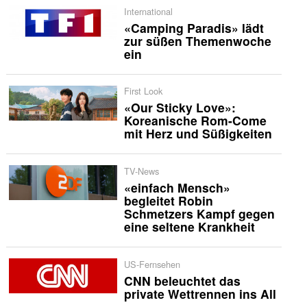
International
«Camping Paradis» lädt
zur süßen Themenwoche
ein
First Look
«Our Sticky Love»:
Koreanische Rom-Come
mit Herz und Süßigkeiten
TV-News
«einfach Mensch»
begleitet Robin
Schmetzers Kampf gegen
eine seltene Krankheit
US-Fernsehen
CNN beleuchtet das
private Wettrennen ins All