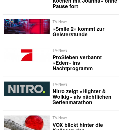
Kochen mit Joanna» ohne
Pause fort
TV-News
«Smile 2» kommt zur
Geisterstunde
TV-News
ProSieben verbannt
«Eden» ins
Nachtprogramm
TV-News
Nitro zeigt «Highter &
Wolkig» als nächtlichen
Serienmarathon
TV-News
VOX blickt hinter die