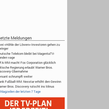
etzte Meldungen
ei «Höhle der Löwen»-Investoren gehen zu
ringer
utsche Telekom bleibt bei MagentaTV-
unden vage
FA-WM macht Fox Corporation glücklich
itische Regierung erlaubt Warner Bros.
iscovery-Übernahme
rsant schrumpft weiter
nk Fußball-WM: Nexstar erhöht den Gewinn
rner Bros. Discovery rutscht ins Minus
hlagzeilen der letzten 7 Tage