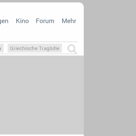
gen
Kino
Forum
Mehr
a
Griechische Tragödie
m
Die Macht der KI
26
nisvergabe
dcast-Reviews
Upfronts21