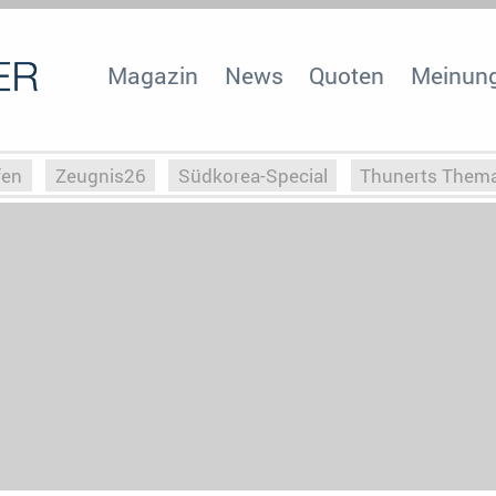
Magazin
News
Quoten
Meinun
fen
Zeugnis26
Südkorea-Special
Thunerts Them
r zu Hitler
Die Serientheorie
Faszination Horrorfil
n
Halloweeen
Weihnachts-Special
ZeugUpfronts
Special
Buchclub
Heim-EM
Screenforce25
Po
Buchclub
YouTuber
eSport im TV
Screenforce