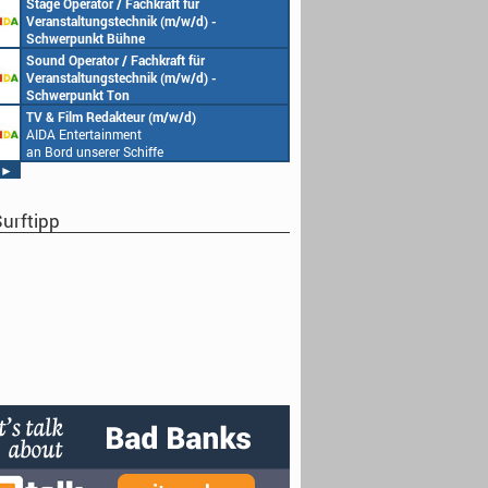
Stage Operator / Fachkraft für
Veranstaltungstechnik (m/w/d) -
Schwerpunkt Bühne
AIDA Entertainment
Sound Operator / Fachkraft für
an Bord unserer Schiffe
Veranstaltungstechnik (m/w/d) -
Schwerpunkt Ton
AIDA Entertainment
TV & Film Redakteur (m/w/d)
an Bord unserer Schiffe
AIDA Entertainment
an Bord unserer Schiffe
►
urftipp