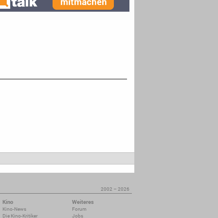
2002 – 2026
Kino
Weiteres
Kino-News
Forum
Die Kino-Kritiker
Jobs