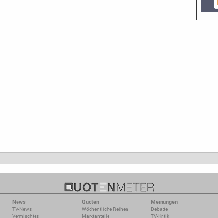
News
Quoten
Meinungen
TV-News
Wöchentliche Reihen
Debatte
Vermischtes
Marktanteile
TV-Kritik