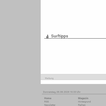
Surftipps
Werbung
Donnerstag, 06.08.2026 16:33 Uhr
Home
Magazin
RSS
Hintergrund
Newsletter
Reihen