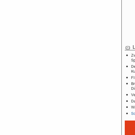
L
Zw
Sp
De
K
FI
Br
D
Ve
Da
Wa
Sc