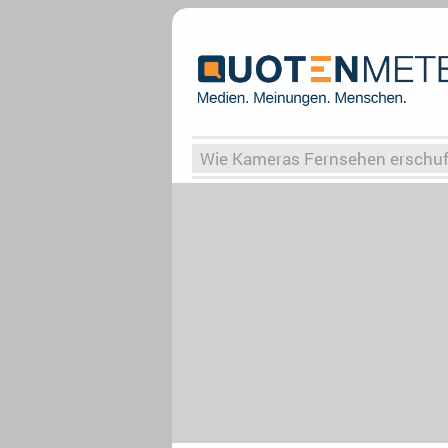
Wie Kameras Fernsehen erschu
Vergessene Serien
Von Weima
Globaler Süden
Das Ende vo
Upfronts25
AktenzeichenXY-
What the Game
Rassismus