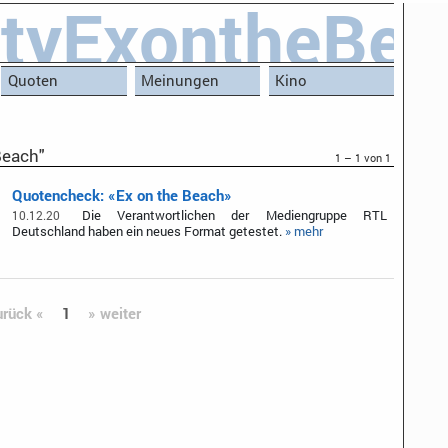
ityExontheBe
Quoten
Meinungen
Kino
Beach"
1 – 1 von 1
Quotencheck: «Ex on the Beach»
Die Verantwortlichen der Mediengruppe RTL
10.12.20
Deutschland haben ein neues Format getestet.
» mehr
urück «
1
» weiter