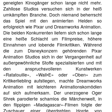
geneigten Kinogänger schon lange nicht mehr.
Zahllose Studios versuchen sich in der heiß
umkämpften Branche. Doch niemand beherrscht
das Spiel mit den animierten Helden so
erfolgreich wie Pixar und Dreamworks Animation.
Die beiden Konkurrenten liefern sich schon lange
eine heiße Schlacht um Filmpreise, höhere
Einnahmen und lobende Filmkritiken. Während
die zum Disneykonzern gehörenden Pixar
Animation Studios sich in der Vergangenheit auf
außergewöhnliche Stoffe spezialisierten und mit
den anspruchsvolleren Kunstwerken
«Ratatouille», «Wall•E» oder «Oben» zum
Kritikerliebling aufstiegen, machte Dreamworks
Animation mit leichteren Animationskomödien
auf sich aufmerksam. Der unerzogene Oger
Shrek parodierte schamlos die Märchenwelt, in
den flippigen «Madagascar»-Filmen folgte der
Zuschauer einer überdrehten Horde von