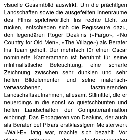
visuelle Gesamtbild auswirkt. Um die prächtigen
Landschaften sowie die ausgefeilten Innenräume
des Films sprichwörtlich ins rechte Licht zu
rücken, entschieden sich die Regisseure dazu,
den legendären Roger Deakins («Fargo», «No
Country for Old Men», «The Village») als Berater
ins Team geholt. Der mehrfach für einen Oscar
nominierte Kameramann ist berühmt für seine
minimalistische Beleuchtung, eine scharfe
Zeichnung zwischen sehr dunklen und sehr
hellen Bildelementen und seine malerisch-
verwaschenen, faszinierenden
Landschaftsaufnahmen, allesamt Stilmittel, die er
neuerdings in die sonst so quietschbunten und
hellen Landschaften der Computeranimation
einbringt. Das Engagieren von Deakins, der auch
als Berater bei Pixars erstklassigem Meisterwerk
«Wall•E» tätig war, machte sich bezahlt: Vor
allem während der atemberaubenden