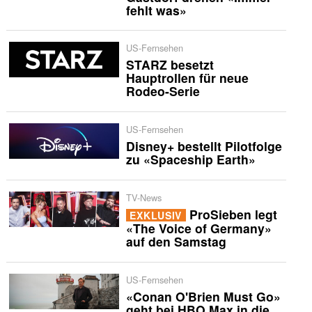
fehlt was»
US-Fernsehen
STARZ besetzt
Hauptrollen für neue
Rodeo-Serie
US-Fernsehen
Disney+ bestellt Pilotfolge
zu «Spaceship Earth»
TV-News
ProSieben legt
EXKLUSIV
«The Voice of Germany»
auf den Samstag
US-Fernsehen
«Conan O'Brien Must Go»
geht bei HBO Max in die