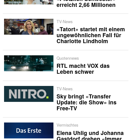
erreicht 2,66 Millionen
TV-News
«Tatort» startet mit einem
ungewöhnlichen Fall für
Charlotte Lindholm
Quotennews
RTL macht VOX das
Leben schwer
TV-News
Sky bringt «Transfer
Update: die Show» ins
Free-TV
Vermischtes
Elena Uhlig und Johanna
Gastdorf drehen «Immer