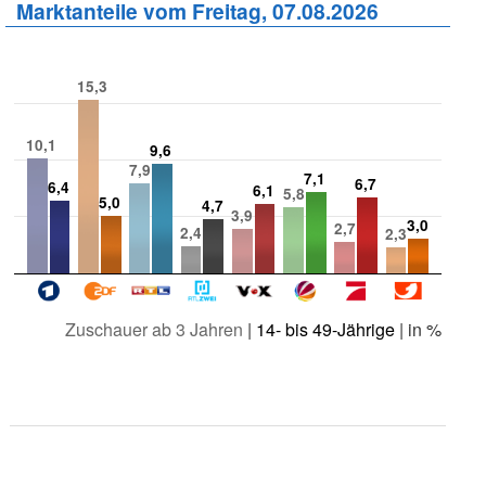
Marktanteile vom Freitag, 07.08.2026
15,3
10,1
9,6
7,9
7,1
6,7
6,4
6,1
5,8
5,0
4,7
3,9
3,0
2,7
2,4
2,3
Zuschauer ab 3 Jahren
|
14- bis 49-Jährige
| in %