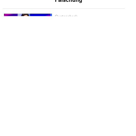
Quotencheck
Quotencheck:
«Maischberger»
Schwerpunkt
Spanien liebt
Historienserien: «La
Favorita 1922» verliert
schnell an Glanz
Vermischtes
Godehard Giese und
Ursina Lardi treten zum
«Duell» an
Die Kritiker
Die Kritiker: «Nix ist fix»