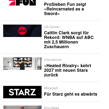
ProSieben Fun zeigt
«Reincarnated as a
Sword»
US-Quoten
Caitlin Clark sorgt für
Rekord: WNBA auf ABC
mit 2,5 Millionen
Zuschauern
International
«Heated Rivalry» kehrt
2027 mit neuen Stars
zurück
Wirtschaft
Für Starz geht es abwärts
Kino-News