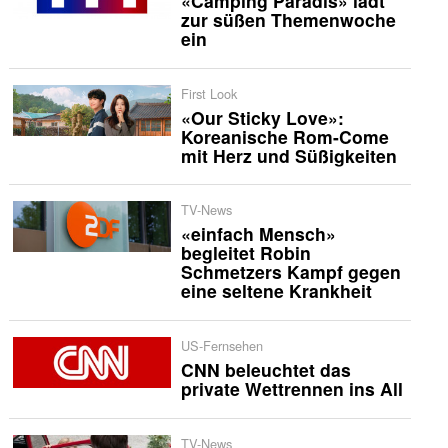
«Camping Paradis» lädt
zur süßen Themenwoche
ein
First Look
«Our Sticky Love»:
Koreanische Rom-Come
mit Herz und Süßigkeiten
TV-News
«einfach Mensch»
begleitet Robin
Schmetzers Kampf gegen
eine seltene Krankheit
US-Fernsehen
CNN beleuchtet das
private Wettrennen ins All
TV-News