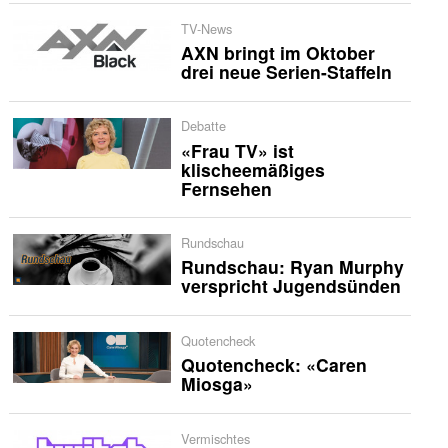
TV-News
AXN bringt im Oktober
drei neue Serien-Staffeln
Debatte
«Frau TV» ist
klischeemäßiges
Fernsehen
Rundschau
Rundschau: Ryan Murphy
verspricht Jugendsünden
Quotencheck
Quotencheck: «Caren
Miosga»
Vermischtes