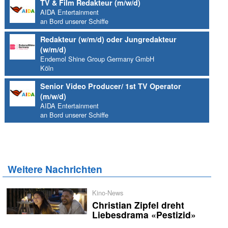
TV & Film Redakteur (m/w/d)
AIDA Entertainment
an Bord unserer Schiffe
Redakteur (w/m/d) oder Jungredakteur
(w/m/d)
Endemol Shine Group Germany GmbH
Köln
Senior Video Producer/ 1st TV Operator
(m/w/d)
AIDA Entertainment
an Bord unserer Schiffe
Weitere Nachrichten
Kino-News
Christian Zipfel dreht
Liebesdrama «Pestizid»