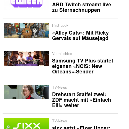
ARD Twitch streamt live
zu Sternschnuppen
First Look
«Alley Cats»: Mit Ricky
Gervais auf Mäusejagd
Vermischtes
Samsung TV Plus startet
eigenen «NCIS: New
Orleans»-Sender
TV-News
Drehstart Staffel zwei:
ZDF macht mit «Einfach
Elli» weiter
TV-News
sixx setzt «Fixer Upper: