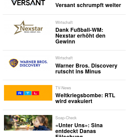
Versant schrumpft weiter
Wirtschaft
Dank Fußball-WM:
Nexstar erhöht den
Gewinn
Wirtschaft
Warner Bros. Discovery
rutscht ins Minus
TV-News
Weltkriegsbombe: RTL
wird evakuiert
Soap-Check
«Unter Uns»: Sina
entdeckt Danas
Fälschung