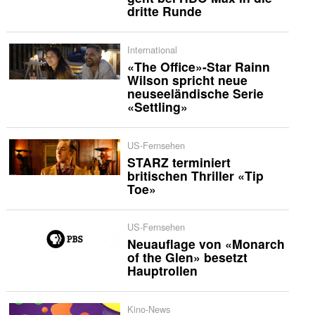
dritte Runde
International
«The Office»-Star Rainn
Wilson spricht neue
neuseeländische Serie
«Settling»
US-Fernsehen
STARZ terminiert
britischen Thriller «Tip
Toe»
US-Fernsehen
Neuauflage von «Monarch
of the Glen» besetzt
Hauptrollen
Kino-News