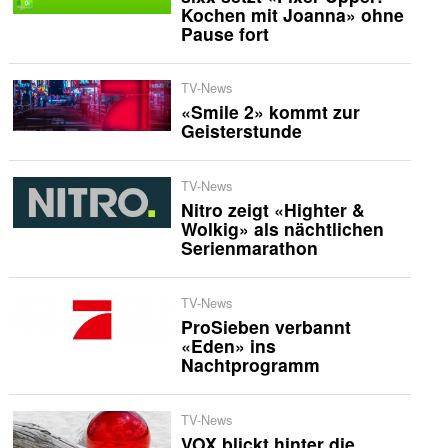
Kochen mit Joanna» ohne
Pause fort
TV-News
«Smile 2» kommt zur
Geisterstunde
TV-News
Nitro zeigt «Highter &
Wolkig» als nächtlichen
Serienmarathon
TV-News
ProSieben verbannt
«Eden» ins
Nachtprogramm
TV-News
VOX blickt hinter die