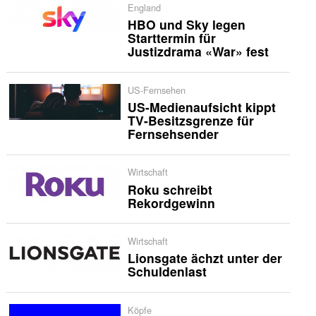
England
HBO und Sky legen
Starttermin für
Justizdrama «War» fest
US-Fernsehen
US-Medienaufsicht kippt
TV-Besitzsgrenze für
Fernsehsender
Wirtschaft
Roku schreibt
Rekordgewinn
Wirtschaft
Lionsgate ächzt unter der
Schuldenlast
Köpfe