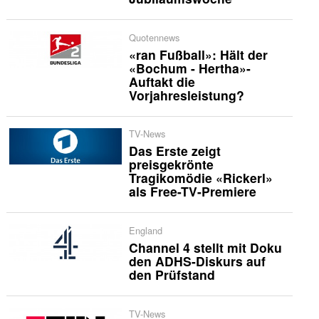
Quotennews
«ran Fußball»: Hält der
«Bochum - Hertha»-
Auftakt die
Vorjahresleistung?
TV-News
Das Erste zeigt
preisgekrönte
Tragikomödie «Rickerl»
als Free-TV-Premiere
England
Channel 4 stellt mit Doku
den ADHS-Diskurs auf
den Prüfstand
TV-News