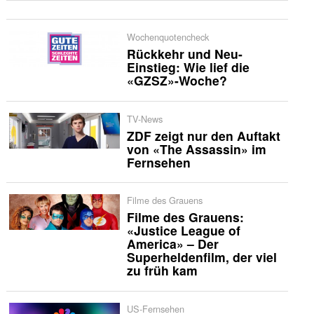
Wochenquotencheck
Rückkehr und Neu-
Einstieg: Wie lief die
«GZSZ»-Woche?
TV-News
ZDF zeigt nur den Auftakt
von «The Assassin» im
Fernsehen
Filme des Grauens
Filme des Grauens:
«Justice League of
America» – Der
Superheldenfilm, der viel
zu früh kam
US-Fernsehen