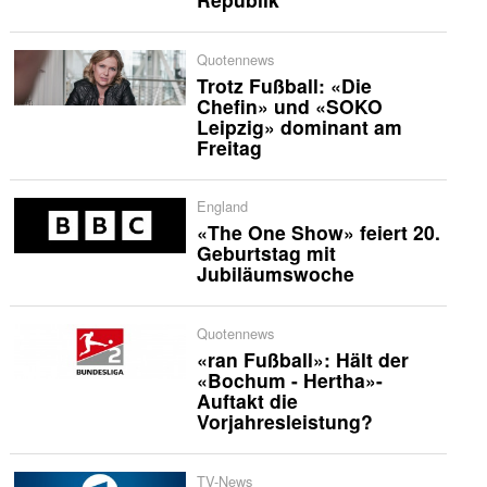
Quotennews
Trotz Fußball: «Die
Chefin» und «SOKO
Leipzig» dominant am
Freitag
England
«The One Show» feiert 20.
Geburtstag mit
Jubiläumswoche
Quotennews
«ran Fußball»: Hält der
«Bochum - Hertha»-
Auftakt die
Vorjahresleistung?
TV-News