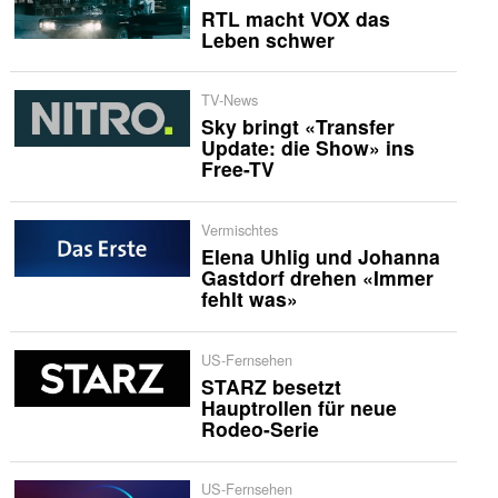
RTL macht VOX das
Leben schwer
TV-News
Sky bringt «Transfer
Update: die Show» ins
Free-TV
Vermischtes
Elena Uhlig und Johanna
Gastdorf drehen «Immer
fehlt was»
US-Fernsehen
STARZ besetzt
Hauptrollen für neue
Rodeo-Serie
US-Fernsehen