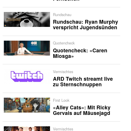
Rundschau
Rundschau: Ryan Murphy
verspricht Jugendsünden
Quotencheck
Quotencheck: «Caren
Miosga»
Vermischtes
ARD Twitch streamt live
zu Sternschnuppen
First Look
«Alley Cats»: Mit Ricky
Gervais auf Mäusejagd
Vermischtes