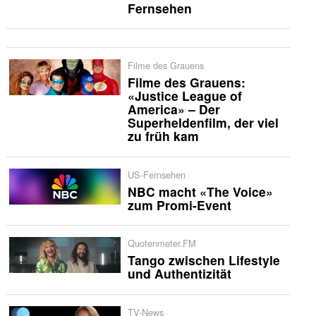
Fernsehen
Filme des Grauens
Filme des Grauens:
«Justice League of
America» – Der
Superheldenfilm, der viel
zu früh kam
US-Fernsehen
NBC macht «The Voice»
zum Promi-Event
Quotenmeter.FM
Tango zwischen Lifestyle
und Authentizität
TV-News