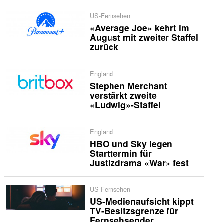
US-Fernsehen
«Average Joe» kehrt im
August mit zweiter Staffel
zurück
England
Stephen Merchant
verstärkt zweite
«Ludwig»-Staffel
England
HBO und Sky legen
Starttermin für
Justizdrama «War» fest
US-Fernsehen
US-Medienaufsicht kippt
TV-Besitzsgrenze für
Fernsehsender