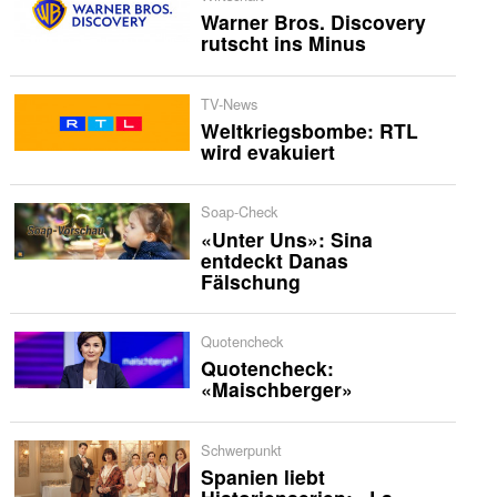
Warner Bros. Discovery
rutscht ins Minus
TV-News
Weltkriegsbombe: RTL
wird evakuiert
Soap-Check
«Unter Uns»: Sina
entdeckt Danas
Fälschung
Quotencheck
Quotencheck:
«Maischberger»
Schwerpunkt
Spanien liebt