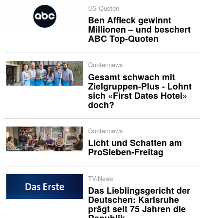
US-Quoten
Ben Affleck gewinnt
Millionen – und beschert
ABC Top-Quoten
Quotennews
Gesamt schwach mit
Zielgruppen-Plus - Lohnt
sich «First Dates Hotel»
doch?
Quotennews
Licht und Schatten am
ProSieben-Freitag
TV-News
Das Lieblingsgericht der
Deutschen: Karlsruhe
prägt seit 75 Jahren die
Republik