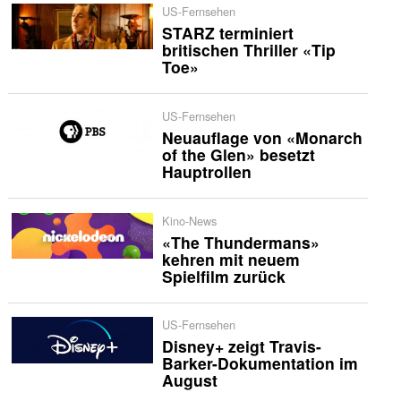
US-Fernsehen
STARZ terminiert
britischen Thriller «Tip
Toe»
US-Fernsehen
Neuauflage von «Monarch
of the Glen» besetzt
Hauptrollen
Kino-News
«The Thundermans»
kehren mit neuem
Spielfilm zurück
US-Fernsehen
Disney+ zeigt Travis-
Barker-Dokumentation im
August