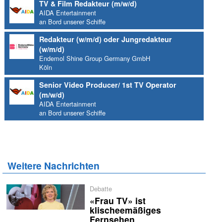
TV & Film Redakteur (m/w/d)
AIDA Entertainment
an Bord unserer Schiffe
Redakteur (w/m/d) oder Jungredakteur
(w/m/d)
Endemol Shine Group Germany GmbH
Köln
Senior Video Producer/ 1st TV Operator
(m/w/d)
AIDA Entertainment
an Bord unserer Schiffe
Weitere Nachrichten
Debatte
«Frau TV» ist
klischeemäßiges
Fernsehen