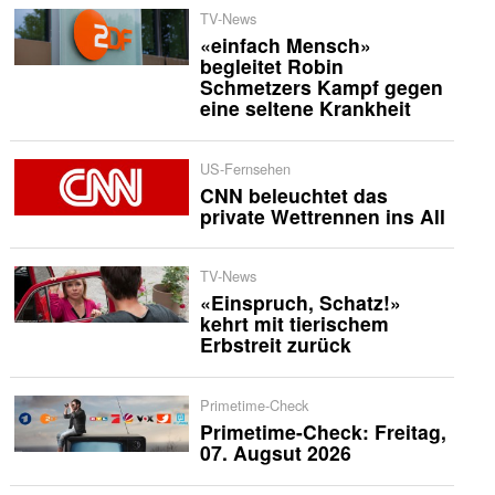
TV-News
«einfach Mensch»
begleitet Robin
Schmetzers Kampf gegen
eine seltene Krankheit
US-Fernsehen
CNN beleuchtet das
private Wettrennen ins All
TV-News
«Einspruch, Schatz!»
kehrt mit tierischem
Erbstreit zurück
Primetime-Check
Primetime-Check: Freitag,
07. Augsut 2026