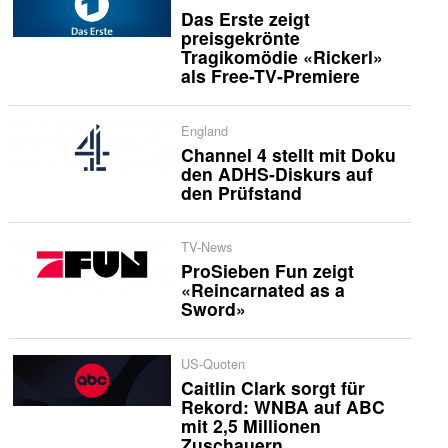
Das Erste zeigt
preisgekrönte
Tragikomödie «Rickerl»
als Free-TV-Premiere
England
Channel 4 stellt mit Doku
den ADHS-Diskurs auf
den Prüfstand
TV-News
ProSieben Fun zeigt
«Reincarnated as a
Sword»
US-Quoten
Caitlin Clark sorgt für
Rekord: WNBA auf ABC
mit 2,5 Millionen
Zuschauern