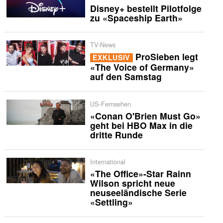
Disney+ bestellt Pilotfolge
zu «Spaceship Earth»
TV-News
ProSieben legt
EXKLUSIV
«The Voice of Germany»
auf den Samstag
US-Fernsehen
«Conan O'Brien Must Go»
geht bei HBO Max in die
dritte Runde
International
«The Office»-Star Rainn
Wilson spricht neue
neuseeländische Serie
«Settling»