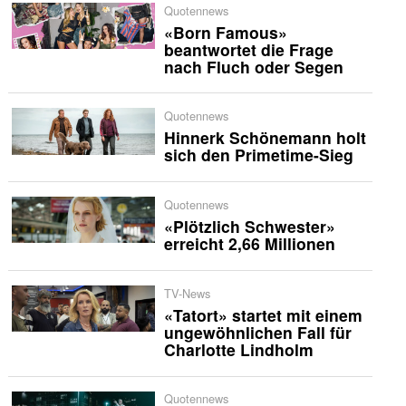
Quotennews
«Born Famous»
beantwortet die Frage
nach Fluch oder Segen
Quotennews
Hinnerk Schönemann holt
sich den Primetime-Sieg
Quotennews
«Plötzlich Schwester»
erreicht 2,66 Millionen
TV-News
«Tatort» startet mit einem
ungewöhnlichen Fall für
Charlotte Lindholm
Quotennews