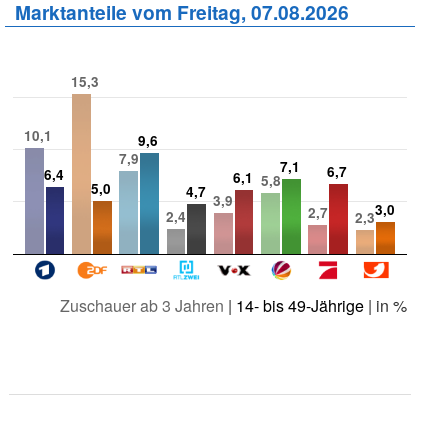
Marktanteile vom Freitag, 07.08.2026
15,3
10,1
9,6
7,9
7,1
6,7
6,4
6,1
5,8
5,0
4,7
3,9
3,0
2,7
2,4
2,3
Zuschauer ab 3 Jahren
|
14- bis 49-Jährige
| in %