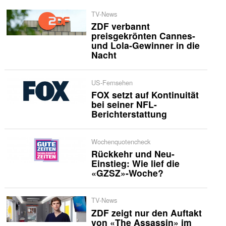
TV-News
ZDF verbannt
preisgekrönten Cannes-
und Lola-Gewinner in die
Nacht
US-Fernsehen
FOX setzt auf Kontinuität
bei seiner NFL-
Berichterstattung
Wochenquotencheck
Rückkehr und Neu-
Einstieg: Wie lief die
«GZSZ»-Woche?
TV-News
ZDF zeigt nur den Auftakt
von «The Assassin» im