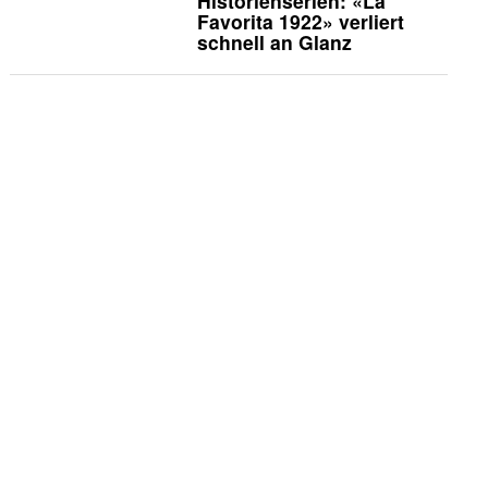
Historienserien: «La
Favorita 1922» verliert
schnell an Glanz
Vermischtes
Godehard Giese und
Ursina Lardi treten zum
«Duell» an
Die Kritiker
Die Kritiker: «Nix ist fix»
TV-News
TLC zeigt Doku über die
umstrittene Pearadise-
Community
Köpfe
«Goldene Henne»: