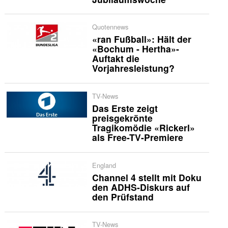
Quotennews
«ran Fußball»: Hält der
«Bochum - Hertha»-
Auftakt die
Vorjahresleistung?
TV-News
Das Erste zeigt
preisgekrönte
Tragikomödie «Rickerl»
als Free-TV-Premiere
England
Channel 4 stellt mit Doku
den ADHS-Diskurs auf
den Prüfstand
TV-News