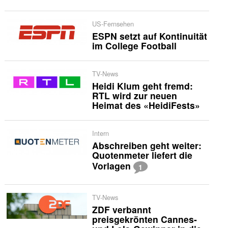
US-Fernsehen
ESPN setzt auf Kontinuität
im College Football
TV-News
Heidi Klum geht fremd:
RTL wird zur neuen
Heimat des «HeidiFests»
Intern
Abschreiben geht weiter:
Quotenmeter liefert die
Vorlagen
1
TV-News
ZDF verbannt
preisgekrönten Cannes-