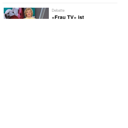
Debatte
«Frau TV» ist
klischeemäßiges
Fernsehen
Rundschau
Rundschau: Ryan Murphy
verspricht Jugendsünden
Quotencheck
Quotencheck: «Caren
Miosga»