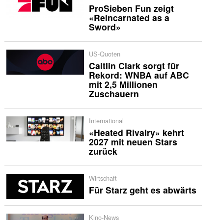
ProSieben Fun zeigt
«Reincarnated as a
Sword»
US-Quoten
Caitlin Clark sorgt für
Rekord: WNBA auf ABC
mit 2,5 Millionen
Zuschauern
International
«Heated Rivalry» kehrt
2027 mit neuen Stars
zurück
Wirtschaft
Für Starz geht es abwärts
Kino-News