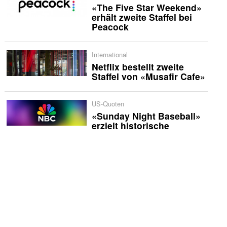
«The Five Star Weekend»
erhält zweite Staffel bei
Peacock
International
Netflix bestellt zweite
Staffel von «Musafir Cafe»
US-Quoten
«Sunday Night Baseball»
erzielt historische
Quotenserie für NBC
England
HBO und BBC verfilmen
Theaterstück «1536»
US-Fernsehen
«Expedition X» startet mit