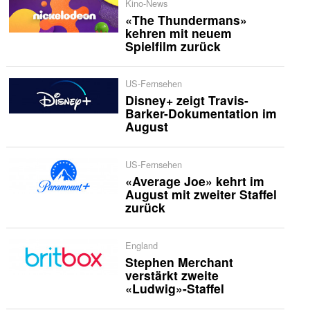
Kino-News
«The Thundermans»
kehren mit neuem
Spielfilm zurück
US-Fernsehen
Disney+ zeigt Travis-
Barker-Dokumentation im
August
US-Fernsehen
«Average Joe» kehrt im
August mit zweiter Staffel
zurück
England
Stephen Merchant
verstärkt zweite
«Ludwig»-Staffel