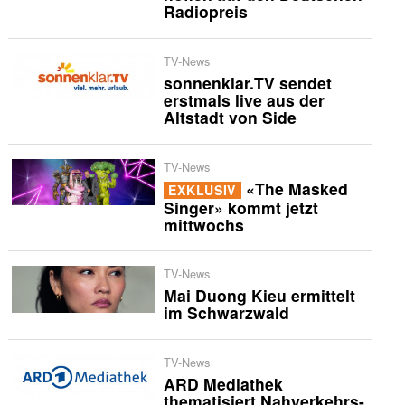
Radiopreis
TV-News
sonnenklar.TV sendet
erstmals live aus der
Altstadt von Side
TV-News
«The Masked
EXKLUSIV
Singer» kommt jetzt
mittwochs
TV-News
Mai Duong Kieu ermittelt
im Schwarzwald
TV-News
ARD Mediathek
thematisiert Nahverkehrs-