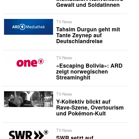
Gewalt und Soldatinnen
TV-News
Tahsim Durgun geht mit
Tante Zeynep auf
Deutschlandreise
TV-News
«Escaping Bolivia»: ARD
zeigt norwegischen
Streaminghit
TV-News
Y-Kollektiv blickt auf
Rave-Szene, Overtourism
und Pokémon-Kult
TV-News
SWR setzt auf