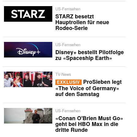
US-Fernsehen
STARZ besetzt
Hauptrollen für neue
Rodeo-Serie
US-Fernsehen
Disney+ bestellt Pilotfolge
zu «Spaceship Earth»
TV-News
ProSieben legt
EXKLUSIV
«The Voice of Germany»
auf den Samstag
US-Fernsehen
«Conan O'Brien Must Go»
geht bei HBO Max in die
dritte Runde