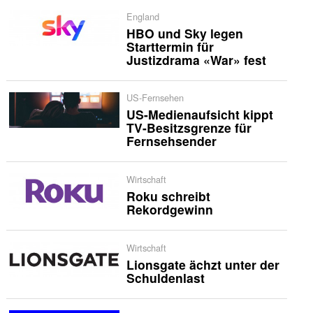
England
HBO und Sky legen
Starttermin für
Justizdrama «War» fest
US-Fernsehen
US-Medienaufsicht kippt
TV-Besitzsgrenze für
Fernsehsender
Wirtschaft
Roku schreibt
Rekordgewinn
Wirtschaft
Lionsgate ächzt unter der
Schuldenlast