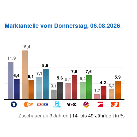
Marktanteile vom Donnerstag, 06.08.2026
15,4
11,9
9,6
7,6
7,6
7,1
6,4
6,1
5,9
5,6
5,4
5,1
4,2
3,2
3,1
1,7
Zuschauer ab 3 Jahren
|
14- bis 49-Jährige
| in %