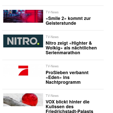
TV-News
«Smile 2» kommt zur
Geisterstunde
TV-News
Nitro zeigt «Highter &
Wolkig» als nächtlichen
Serienmarathon
TV-News
ProSieben verbannt
«Eden» ins
Nachtprogramm
TV-News
VOX blickt hinter die
Kulissen des
Friedrichstadt-Palasts