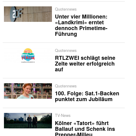
Quotennews
Unter vier Millionen:
«Landkrimi» erntet
dennoch Primetime-
Führung
Quotennews
RTLZWEI schlägt seine
Zelte weiter erfolgreich
auf
Quotennews
100. Folge: Sat.1-Backen
punktet zum Jubiläum
TV-News
Kölner «Tatort» führt
Ballauf und Schenk ins
Prepper-Milieu