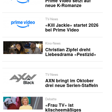
Prime Video setzt auf
neue K-Romanze
TV-News
«Kill Jackie» startet 2026
bei Prime Video
Kino-News
Christian Zipfel dreht
Liebesdrama «Pestizid»
TV-News
AXN bringt im Oktober
drei neue Serien-Staffeln
Debatte
«Frau TV» ist
klischeemäßiges