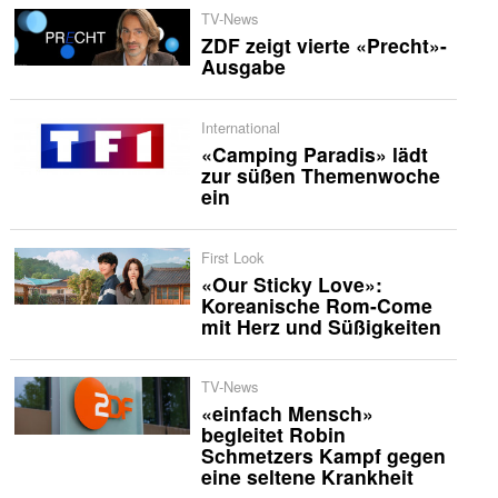
TV-News
ZDF zeigt vierte «Precht»-
Ausgabe
International
«Camping Paradis» lädt
zur süßen Themenwoche
ein
First Look
«Our Sticky Love»:
Koreanische Rom-Come
mit Herz und Süßigkeiten
TV-News
«einfach Mensch»
begleitet Robin
Schmetzers Kampf gegen
eine seltene Krankheit