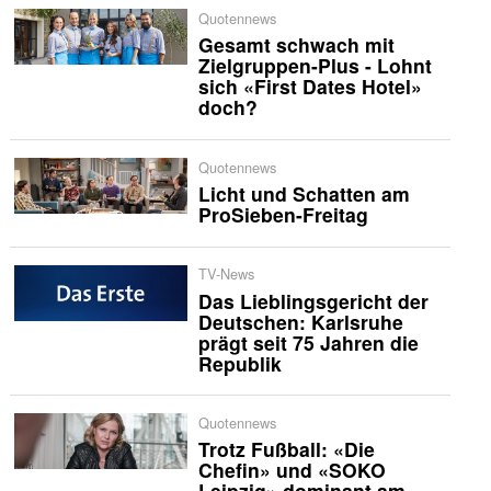
Quotennews
Gesamt schwach mit
Zielgruppen-Plus - Lohnt
sich «First Dates Hotel»
doch?
Quotennews
Licht und Schatten am
ProSieben-Freitag
TV-News
Das Lieblingsgericht der
Deutschen: Karlsruhe
prägt seit 75 Jahren die
Republik
Quotennews
Trotz Fußball: «Die
Chefin» und «SOKO
Leipzig» dominant am