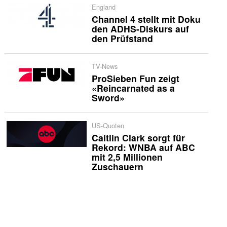
England
Channel 4 stellt mit Doku
den ADHS-Diskurs auf
den Prüfstand
TV-News
ProSieben Fun zeigt
«Reincarnated as a
Sword»
US-Quoten
Caitlin Clark sorgt für
Rekord: WNBA auf ABC
mit 2,5 Millionen
Zuschauern
International
«Heated Rivalry» kehrt
2027 mit neuen Stars
zurück