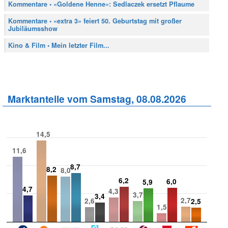
Kommentare • «Goldene Henne»: Sedlaczek ersetzt Pflaume
Kommentare • «extra 3» feiert 50. Geburtstag mit großer
Jubiläumsshow
Kino & Film • Mein letzter Film...
Marktanteile vom Samstag, 08.08.2026
14,5
11,6
8,7
8,2
8,0
6,2
6,0
5,9
4,7
4,3
3,7
3,4
2,7
2,6
2,5
1,5