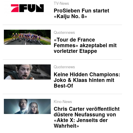
TV-News
ProSieben Fun startet
«Kaiju No. 8»
Quotennews
«Tour de France
Femmes» akzeptabel mit
vorletzter Etappe
Quotennews
Keine Hidden Champions:
Joko & Klaas hinten mit
Best-Of
Kino-News
Chris Carter veröffentlicht
düstere Neufassung von
«Akte X: Jenseits der
Wahrheit»