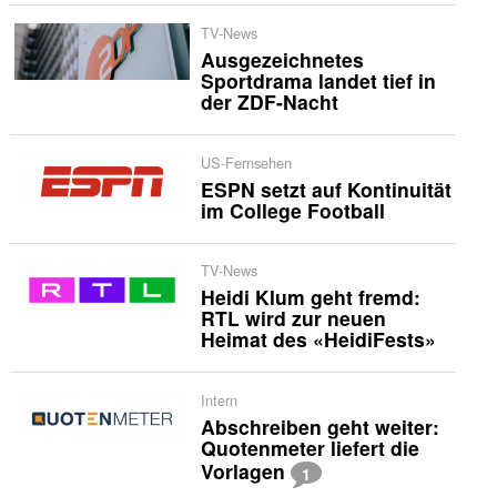
TV-News
Ausgezeichnetes
Sportdrama landet tief in
der ZDF-Nacht
US-Fernsehen
ESPN setzt auf Kontinuität
im College Football
TV-News
Heidi Klum geht fremd:
RTL wird zur neuen
Heimat des «HeidiFests»
Intern
Abschreiben geht weiter:
Quotenmeter liefert die
Vorlagen
1