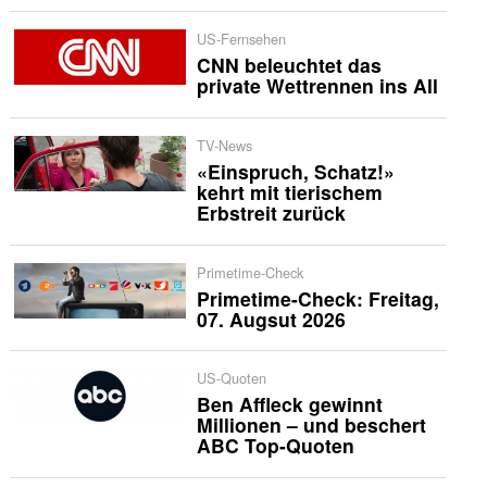
US-Fernsehen
CNN beleuchtet das
private Wettrennen ins All
TV-News
«Einspruch, Schatz!»
kehrt mit tierischem
Erbstreit zurück
Primetime-Check
Primetime-Check: Freitag,
07. Augsut 2026
US-Quoten
Ben Affleck gewinnt
Millionen – und beschert
ABC Top-Quoten