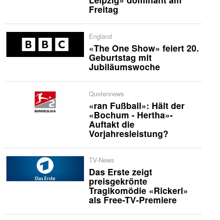
Freitag
England
«The One Show» feiert 20.
Geburtstag mit
Jubiläumswoche
Quotennews
«ran Fußball»: Hält der
«Bochum - Hertha»-
Auftakt die
Vorjahresleistung?
TV-News
Das Erste zeigt
preisgekrönte
Tragikomödie «Rickerl»
als Free-TV-Premiere