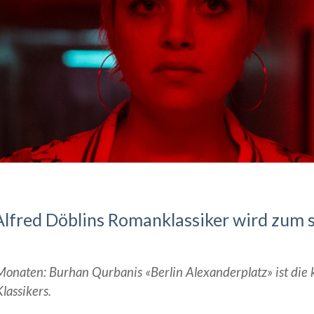
Alfred Döblins Romanklassiker wird zum 
 Monaten: Burhan Qurbanis «Berlin Alexanderplatz» ist die kl
lassikers.