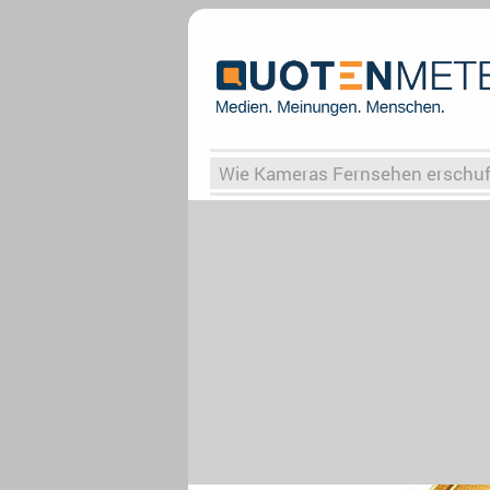
Wie Kameras Fernsehen erschu
Vergessene Serien
Von Weima
Globaler Süden
Das Ende vo
Upfronts25
AktenzeichenXY-
What the Game
Rassismus