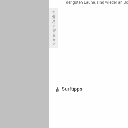
der guten Laune, sind wieder an B
vorheriger Artikel
ZDF-Krimi schlägt «Wer wird
Millionär?», «Undercover Boss»
fällt hart
Surftipps