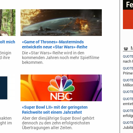
olt mich
«Game of Thrones»-Masterminds
entwickeln neue «Star Wars»-Reihe
M
önigin
Die «Star Wars»-Reihe wird in den
QUOT
 ihre
kommenden Jahren noch mehr Spielfilme
nach 
bekommen.
QUOT
Prime
QUOT
Millio
QUOT
QUOT
ernte
«Super Bowl LII» mit der geringsten
QUOT
Reichweite seit einem Jahrzehnt
erfolg
xakten
Aber der diesjährige Super Bowl gehört
QUOT
ight im
dennoch zu den zehn erfolgreichsten
Jubil
Übertragungen aller Zeiten.