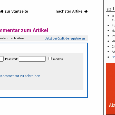
L
zur Startseite
nächster Artikel
«H
zu
Fü
mmentar zum Artikel
«M
Pr
«K
Ch
AX
Sc