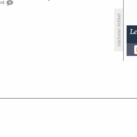
ord.
6
nächster Artikel
Super Bowl & Comedies
beglücken ProSieben