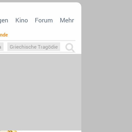
gen
Kino
Forum
Mehr
ende
a
Griechische Tragödie
m
Die Macht der KI
26
nisvergabe
dcast-Reviews
Upfronts21