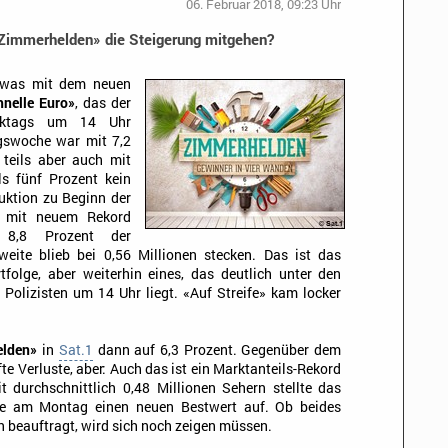
06. Februar 2018, 09:23 Uhr
Zimmerhelden» die Steigerung mitgehen?
etwas mit dem neuen
hnelle Euro»
, das der
rktags um 14 Uhr
ngswoche war mit 7,2
 teils aber auch mit
ls fünf Prozent kein
duktion zu Beginn der
n mit neuem Rekord
 8,8 Prozent der
ite blieb bei 0,56 Millionen stecken. Das ist das
tfolge, aber weiterhin eines, das deutlich unter den
 Polizisten um 14 Uhr liegt. «Auf Streife» kam locker
elden»
in
Sat.1
dann auf 6,3 Prozent. Gegenüber dem
te Verluste, aber: Auch das ist ein Marktanteils-Rekord
 durchschnittlich 0,48 Millionen Sehern stellte das
e am Montag einen neuen Bestwert auf. Ob beides
n beauftragt, wird sich noch zeigen müssen.