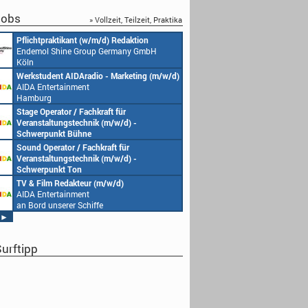
obs
» Vollzeit, Teilzeit, Praktika
Pflichtpraktikant (w/m/d) Redaktion
Endemol Shine Group Germany GmbH
Köln
Werkstudent AIDAradio - Marketing (m/w/d)
AIDA Entertainment
Hamburg
Stage Operator / Fachkraft für
Veranstaltungstechnik (m/w/d) -
Schwerpunkt Bühne
AIDA Entertainment
Sound Operator / Fachkraft für
an Bord unserer Schiffe
Veranstaltungstechnik (m/w/d) -
Schwerpunkt Ton
AIDA Entertainment
TV & Film Redakteur (m/w/d)
an Bord unserer Schiffe
AIDA Entertainment
an Bord unserer Schiffe
►
urftipp