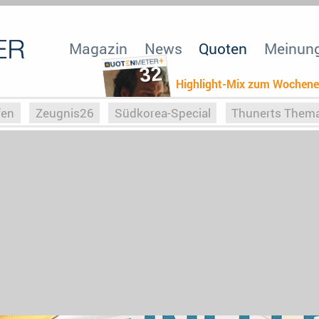
Magazin
News
Quoten
Meinun
32
Highlight-Mix zum Wochen
fen
Zeugnis26
Südkorea-Special
Thunerts Them
r zu Hitler
Die Serientheorie
Faszination Horrorfil
n
Halloweeen
Weihnachts-Special
ZeugUpfronts
Special
Buchclub
Heim-EM
Screenforce25
Po
Buchclub
YouTuber
eSport im TV
Screenforce