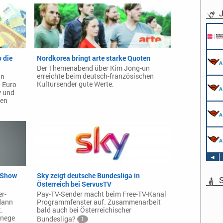
J
o die
Nordkorea bringt arte starke Quoten
Der Themenabend über Kim Jong-un
erreichte beim deutsch-französischen
in
Kultursender gute Werte.
0 Euro
y und
ben
◄
e Show
Sky zeigt deutsche Bundesliga in
S
Österreich bei ServusTV
er-
Pay-TV-Sender macht beim Free-TV-Kanal
dann
Programmfenster auf. Zusammenarbeit
.
bald auch bei Österreichischer
anege
Bundesliga?
1