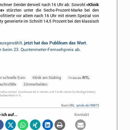
nchner Sender derweil nach 16 Uhr ab: Sowohl
«Klinik
le»
stürzten unter die Sechs-Prozent-Marke bei den
ofitierte vor allem nach 16 Uhr mit einem Spezial von
ity generierte im Schnitt 14,5 Prozent bei den klassisch
 ausgewählt,
jetzt hat das Publikum das Wort
.
en beim 23. Quotenmeter-Fernsehpreis ab.
r schnelle Euro
Klinik am Südring
RTL
TV-Sender
achtsfälle
Zimmerhelden
dia control. Zuschauer ab 3 Jahren und 14-49 Jahre (Vorläufige Daten),
rktanteile in %.
Kurz-URL:
qmde.de/98873
 ich auf...
Kontakt