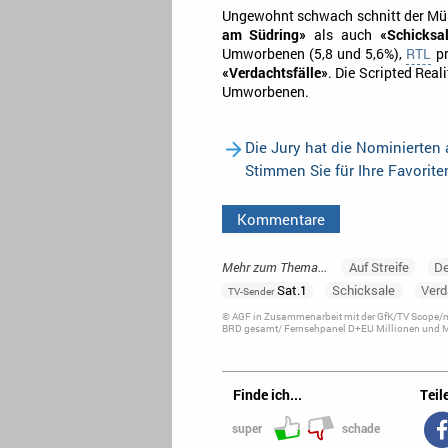
Ungewohnt schwach schnitt der Mü
am Südring»
als auch
«Schicksa
Umworbenen (5,8 und 5,6%),
RTL
pr
«Verdachtsfälle»
. Die Scripted Real
Umworbenen.
Die Jury hat die Nominierten
Stimmen Sie für Ihre Favorit
Kommentare
Mehr zum Thema...
Auf Streife
De
Sat.1
Schicksale
Verd
TV-Sender
© AGF in Zusammenarbeit mit der GfK/TV Scope/me
BRD gesamt/ Fernsehpanel D+EU Millionen und Ma
Finde ich...
Teile
super
schade