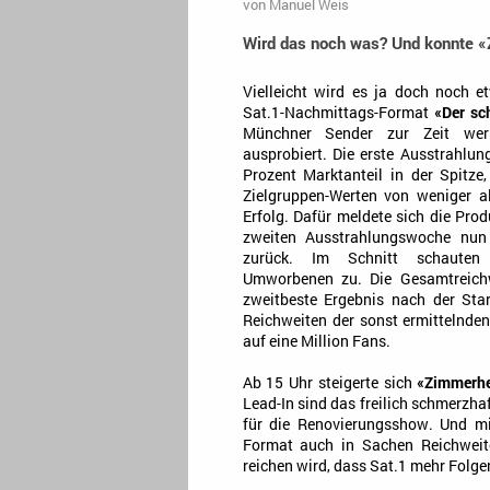
von
Manuel Weis
Wird das noch was? Und konnte «
Vielleicht wird es ja doch noch 
Sat.1-Nachmittags-Format
«Der sc
Münchner Sender zur Zeit we
ausprobiert. Die erste Ausstrahlu
Prozent Marktanteil in der Spitze,
Zielgruppen-Werten von weniger a
Erfolg. Dafür meldete sich die Pro
zweiten Ausstrahlungswoche nu
zurück. Im Schnitt schauten
Umworbenen zu. Die Gesamtreichwe
zweitbeste Ergebnis nach der Star
Reichweiten der sonst ermittelnden
auf eine Million Fans.
Ab 15 Uhr steigerte sich
«Zimmerh
Lead-In sind das freilich schmerzhaf
für die Renovierungsshow. Und mit
Format auch in Sachen Reichweit
reichen wird, dass Sat.1 mehr Folge