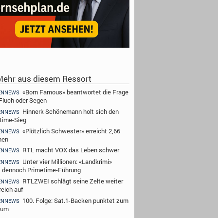
ehr aus diesem Ressort
«Born Famous» beantwortet die Frage
ENNEWS
Fluch oder Segen
Hinnerk Schönemann holt sich den
ENNEWS
time-Sieg
«Plötzlich Schwester» erreicht 2,66
ENNEWS
nen
RTL macht VOX das Leben schwer
ENNEWS
Unter vier Millionen: «Landkrimi»
ENNEWS
t dennoch Primetime-Führung
RTLZWEI schlägt seine Zelte weiter
ENNEWS
reich auf
100. Folge: Sat.1-Backen punktet zum
ENNEWS
äum