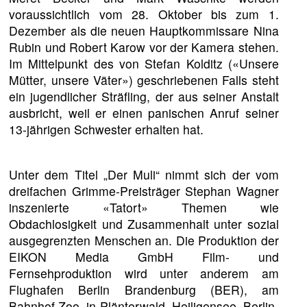
voraussichtlich vom 28. Oktober bis zum 1.
Dezember als die neuen Hauptkommissare Nina
Rubin und Robert Karow vor der Kamera stehen.
Im Mittelpunkt des von Stefan Kolditz («Unsere
Mütter, unsere Väter») geschriebenen Falls steht
ein jugendlicher Sträfling, der aus seiner Anstalt
ausbricht, weil er einen panischen Anruf seiner
13-jährigen Schwester erhalten hat.
Unter dem Titel „Der Muli“ nimmt sich der vom
dreifachen Grimme-Preisträger Stephan Wagner
inszenierte «Tatort» Themen wie
Obdachlosigkeit und Zusammenhalt unter sozial
ausgegrenzten Menschen an. Die Produktion der
EIKON Media GmbH Film- und
Fernsehproduktion wird unter anderem am
Flughafen Berlin Brandenburg (BER), am
Bahnhof Zoo, in Plänterwald, Heiligensee, Berlin-