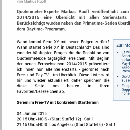
von
Markus Ruoff
Quotenmeter-Experte Markus Ruoff veröffentlicht zum
2014/2015 eine Übersicht mit allen Serienstart
Berücksichtigt wurden neben den Primetime-Serien überdi
dem Daytime-Programm.
Wann kommt Serie XY mit neuen Folgen zurück?
Zur Inf
Wann startet Serie XY in Deutschland? Das sind
Es w
eine der häufigsten Fragen, die die Redaktion von
Serie
Quotenmeter.de tagtäglich erreichen. Mit Beginn
bisla
Pay-T
der neuen Fernsehsaison 2014/2015 präsentiere
wurde
ich Ihnen nun alle Serienstarts - geordnet nach
Premi
Free- und Pay-TV - im Überblick. Diese Liste wird
Die U
aussc
hin und wieder aktualisiert, daher speichern Sie
diese Seite am besten in Ihren
Einig
Doppe
Favoriten/Lesezeichen ab.
höher
Serien im Free-TV mit konkretem Starttermin
04. Januar 2015
20.15 Uhr: «NCIS» (Start Staffel 12) - Sat.1
21.15 Uhr: «NCIS: Los Angeles» (Start Staffel 6) - Sat.1