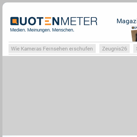
Magaz
Wie Kameras Fernsehen erschufen
Zeugnis26
Vergessene Serien
Von Weimar zu Hitler
Die Se
Globaler Süden
Das Ende von
Halloweeen
W
Upfronts25
AktenzeichenXY-Special
Buchclub
What the Game
Rassismus
Buchclub
YouTu